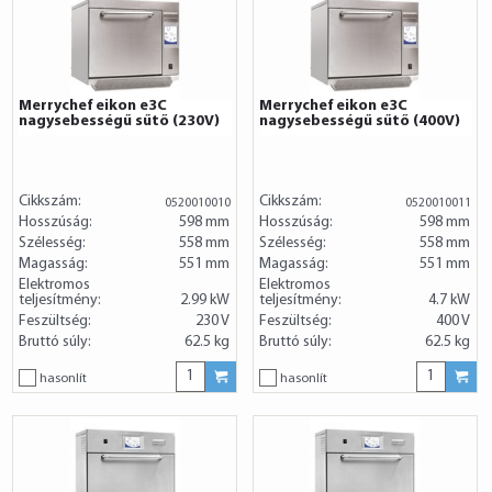
Merrychef eikon e3C
Merrychef eikon e3C
nagysebességű sűtő (230V)
nagysebességű sűtő (400V)
Cikkszám:
Cikkszám:
0520010010
0520010011
Hosszúság:
598 mm
Hosszúság:
598 mm
Szélesség:
558 mm
Szélesség:
558 mm
Magasság:
551 mm
Magasság:
551 mm
Elektromos
Elektromos
teljesítmény:
2.99 kW
teljesítmény:
4.7 kW
Feszültség:
230 V
Feszültség:
400 V
Bruttó súly:
62.5 kg
Bruttó súly:
62.5 kg
hasonlít
hasonlít