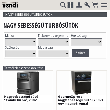
Belépés
Regisztrá
VENDI
+
NAGY SEBESSÉGŰ TURBÓSÜTŐK
NAGY SEBESSÉGŰ TURBÓSÜTŐK
Márka
Elektromos teljesítmény
Hosszúság
HUNGÁRIA
Szélesség
Magasság
Kft.
Termékek összehasonlítása
Nagysebességű sűtő
GourmeXpress
"CombiTurbo", 230V
nagysebességű sütő (230V),
egy magnetronnal