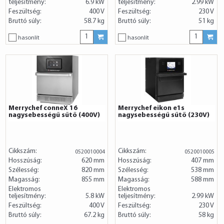
teljesítmény:
6.9 kW
teljesítmény:
2.99 kW
Feszültség:
400 V
Feszültség:
230 V
Bruttó súly:
58.7 kg
Bruttó súly:
51 kg
hasonlít
hasonlít
Merrychef conneX 16
Merrychef eikon e1s
nagysebességű sűtő (400V)
nagysebességű sűtő (230V)
Cikkszám:
Cikkszám:
0520010004
0520010005
Hosszúság:
620 mm
Hosszúság:
407 mm
Szélesség:
820 mm
Szélesség:
538 mm
Magasság:
855 mm
Magasság:
588 mm
Elektromos
Elektromos
teljesítmény:
5.8 kW
teljesítmény:
2.99 kW
Feszültség:
400 V
Feszültség:
230 V
Bruttó súly:
67.2 kg
Bruttó súly:
58 kg