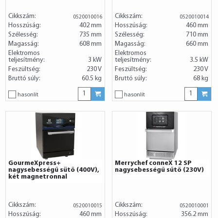
Cikkszám:
Cikkszám:
0520010016
0520010014
Hosszúság:
402 mm
Hosszúság:
460 mm
Szélesség:
735 mm
Szélesség:
710 mm
Magasság:
608 mm
Magasság:
660 mm
Elektromos
Elektromos
teljesítmény:
3 kW
teljesítmény:
3.5 kW
Feszültség:
230 V
Feszültség:
230 V
Bruttó súly:
60.5 kg
Bruttó súly:
68 kg
hasonlít
hasonlít
GourmeXpress+
Merrychef conneX 12 SP
nagysebességű sütő (400V),
nagysebességű sűtő (230V)
két magnetronnal
Cikkszám:
Cikkszám:
0520010015
0520010001
Hosszúság:
460 mm
Hosszúság:
356.2 mm