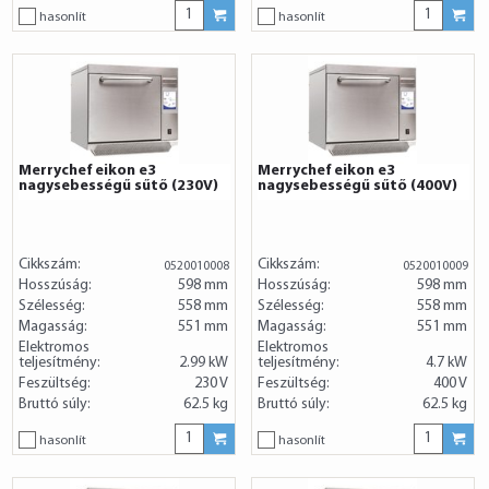
hasonlít
hasonlít
Merrychef eikon e3
Merrychef eikon e3
nagysebességű sűtő (230V)
nagysebességű sűtő (400V)
Cikkszám:
Cikkszám:
0520010008
0520010009
Hosszúság:
598 mm
Hosszúság:
598 mm
Szélesség:
558 mm
Szélesség:
558 mm
Magasság:
551 mm
Magasság:
551 mm
Elektromos
Elektromos
teljesítmény:
2.99 kW
teljesítmény:
4.7 kW
Feszültség:
230 V
Feszültség:
400 V
Bruttó súly:
62.5 kg
Bruttó súly:
62.5 kg
hasonlít
hasonlít