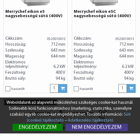
Merrychef eikon e5
Merrychef eikon e5C
nagysebességű sűtő (400V)
nagysebességű sűtő (400V)
Cikkszám:
Cikkszám:
0520010012
0520010013
Hosszúság:
712 mm
Hosszúság:
712 mm
Szélesség:
643 mm
Szélesség:
643 mm
Magasság:
644 mm
Magasság:
644 mm
Elektromos
Elektromos
teljesítmény:
6.2 kW
teljesítmény:
6.2 kW
Feszültség:
400 V
Feszültség:
400 V
Bruttó súly:
94 kg
Bruttó súly:
94 kg
hasonlít
hasonlít
Termékek összehasonlítása
Weboldalunk az alapvető működéshez szükséges cookie-kat használ.
Szélesebb körű funkcionalitáshoz (marketing, statisztika, személyre
SZEKSZÁRD
+36 74 510 054
szabás) egyéb cookie-kat engedélyezhet. További információ:
Süti
(cookie) tájékoztató
–
Adatkezelési tájékoztató
BUDAPEST
+36 1 431 8687
ENGEDÉLYEZEM
NEM ENGEDÉLYEZEM
info@vendi.hu