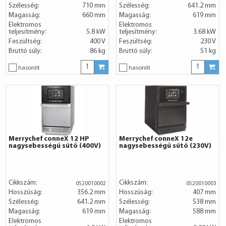
Szélesség:
710 mm
Szélesség:
641.2 mm
Magasság:
660 mm
Magasság:
619 mm
Elektromos
Elektromos
teljesítmény:
5.8 kW
teljesítmény:
3.68 kW
Feszültség:
400 V
Feszültség:
230 V
Bruttó súly:
86 kg
Bruttó súly:
51 kg
hasonlít
hasonlít
Merrychef conneX 12 HP
Merrychef conneX 12e
nagysebességű sűtő (400V)
nagysebességű sűtő (230V)
Cikkszám:
Cikkszám:
0520010002
0520010003
Hosszúság:
356.2 mm
Hosszúság:
407 mm
Szélesség:
641.2 mm
Szélesség:
538 mm
Magasság:
619 mm
Magasság:
588 mm
Elektromos
Elektromos