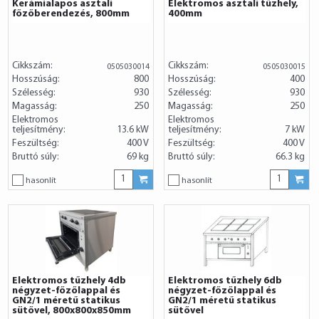
Kerámialapos asztali
Elektromos asztali tűzhely,
főzőberendezés, 800mm
400mm
Cikkszám:
Cikkszám:
0505030014
0505030015
Hosszúság:
800
Hosszúság:
400
Szélesség:
930
Szélesség:
930
Magasság:
250
Magasság:
250
Elektromos
Elektromos
teljesítmény:
13.6 kW
teljesítmény:
7 kW
Feszültség:
400 V
Feszültség:
400 V
Bruttó súly:
69 kg
Bruttó súly:
66.3 kg
hasonlít
hasonlít
Elektromos tűzhely 4db
Elektromos tűzhely 6db
négyzet-főzőlappal és
négyzet-főzőlappal és
GN2/1 méretű statikus
GN2/1 méretű statikus
sütővel, 800x800x850mm
sütővel