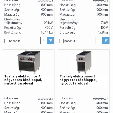
Cikkszám:
Cikkszám:
0505030028
0505030032
Hosszúság:
800 mm
Hosszúság:
400 mm
Szélesség:
900 mm
Szélesség:
900 mm
Magasság:
900 mm
Magasság:
900 mm
Elektromos
Elektromos
teljesítmény:
20 kW
teljesítmény:
7 kW
Feszültség:
400 V
Feszültség:
400 V
Bruttó súly:
107.4 kg
Bruttó súly:
45.8 kg
hasonlít
hasonlít
Tűzhely elektromos 4
Tűzhely elektromos 2
négyzetes főzőlappal,
négyzetes főzőlappal,
nyitott tárolóval
nyitott tárolóval
Cikkszám:
Cikkszám:
0505030033
0505030034
Hosszúság:
800 mm
Hosszúság:
400 mm
Szélesség:
900 mm
Szélesség:
900 mm
Magasság:
900 mm
Magasság:
900 mm