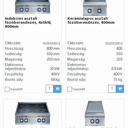
Indukciós asztali
Kerámialapos asztali
főzőberendezés, 4x5kW,
főzőberendezés, 400mm
800mm
Cikkszám:
Cikkszám:
0505030012
0505030013
Hosszúság:
800 mm
Hosszúság:
400
Szélesség:
930 mm
Szélesség:
930
Magasság:
250 mm
Magasság:
250
Elektromos
Elektromos
teljesítmény:
20 kW
teljesítmény:
6.8 kW
Feszültség:
400 V
Feszültség:
400 V
Bruttó súly:
68 kg
Bruttó súly:
35 kg
hasonlít
hasonlít