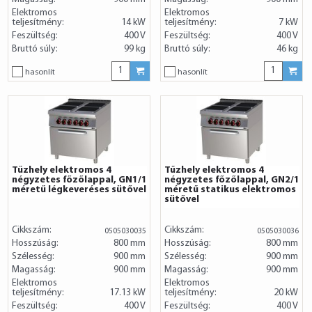
Elektromos
Elektromos
teljesítmény:
14 kW
teljesítmény:
7 kW
Feszültség:
400 V
Feszültség:
400 V
Bruttó súly:
99 kg
Bruttó súly:
46 kg
hasonlít
hasonlít
Tűzhely elektromos 4
Tűzhely elektromos 4
négyzetes főzőlappal, GN1/1
négyzetes főzőlappal, GN2/1
méretű légkeveréses sütővel
méretű statikus elektromos
sütővel
Cikkszám:
Cikkszám:
0505030035
0505030036
Hosszúság:
800 mm
Hosszúság:
800 mm
Szélesség:
900 mm
Szélesség:
900 mm
Magasság:
900 mm
Magasság:
900 mm
Elektromos
Elektromos
teljesítmény:
17.13 kW
teljesítmény:
20 kW
Feszültség:
400 V
Feszültség:
400 V