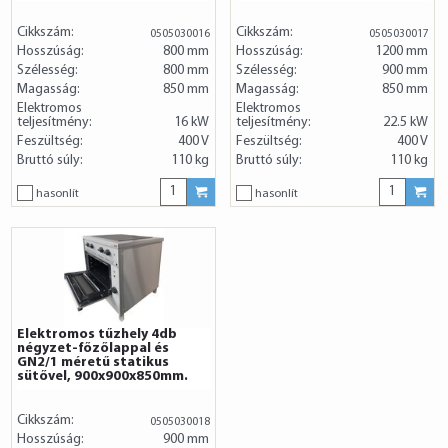
Cikkszám:
Cikkszám:
0505030016
0505030017
Hosszúság:
800 mm
Hosszúság:
1200 mm
Szélesség:
800 mm
Szélesség:
900 mm
Magasság:
850 mm
Magasság:
850 mm
Elektromos
Elektromos
teljesítmény:
16 kW
teljesítmény:
22.5 kW
Feszültség:
400 V
Feszültség:
400 V
Bruttó súly:
110 kg
Bruttó súly:
110 kg
hasonlít
hasonlít
Elektromos tűzhely 4db
négyzet-főzőlappal és
GN2/1 méretű statikus
sütővel, 900x900x850mm.
Cikkszám:
0505030018
Hosszúság:
900 mm