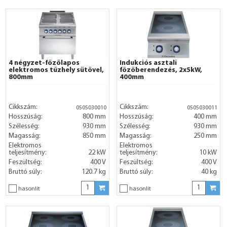
4 négyzet-főzőlapos
Indukciós asztali
elektromos tűzhely sütővel,
főzőberendezés, 2x5kW,
800mm
400mm
Cikkszám:
Cikkszám:
0505030010
0505030011
Hosszúság:
800 mm
Hosszúság:
400 mm
Szélesség:
930 mm
Szélesség:
930 mm
Magasság:
850 mm
Magasság:
250 mm
Elektromos
Elektromos
teljesítmény:
22 kW
teljesítmény:
10 kW
Feszültség:
400 V
Feszültség:
400 V
Bruttó súly:
120.7 kg
Bruttó súly:
40 kg
hasonlít
hasonlít