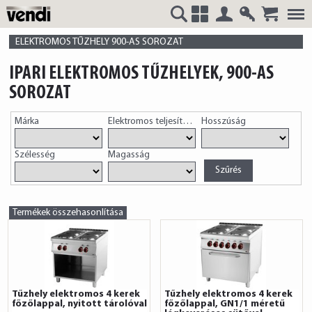
Belépés
Regisztrá
VENDI
+
ELEKTROMOS TŰZHELY 900-AS SOROZAT
IPARI ELEKTROMOS TŰZHELYEK, 900-AS
SOROZAT
HUNGÁRIA
Márka
Elektromos teljesítmény
Hosszúság
Szélesség
Magasság
Kft.
Termékek összehasonlítása
Tűzhely elektromos 4 kerek
Tűzhely elektromos 4 kerek
főzőlappal, nyitott tárolóval
főzőlappal, GN1/1 méretű