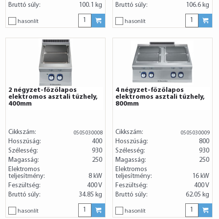
Bruttó súly:
100.1 kg
Bruttó súly:
106.6 kg
hasonlít
hasonlít
2 négyzet-főzőlapos
4 négyzet-főzőlapos
elektromos asztali tűzhely,
elektromos asztali tűzhely,
400mm
800mm
Cikkszám:
Cikkszám:
0505030008
0505030009
Hosszúság:
400
Hosszúság:
800
Szélesség:
930
Szélesség:
930
Magasság:
250
Magasság:
250
Elektromos
Elektromos
teljesítmény:
8 kW
teljesítmény:
16 kW
Feszültség:
400 V
Feszültség:
400 V
Bruttó súly:
34.85 kg
Bruttó súly:
62.05 kg
hasonlít
hasonlít