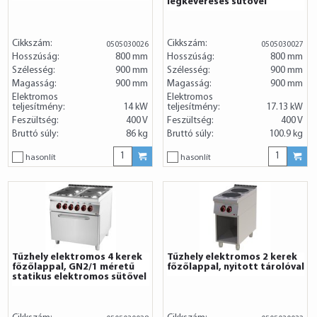
légkeveréses sütővel
Cikkszám:
Cikkszám:
0505030026
0505030027
Hosszúság:
800 mm
Hosszúság:
800 mm
Szélesség:
900 mm
Szélesség:
900 mm
Magasság:
900 mm
Magasság:
900 mm
Elektromos
Elektromos
teljesítmény:
14 kW
teljesítmény:
17.13 kW
Feszültség:
400 V
Feszültség:
400 V
Bruttó súly:
86 kg
Bruttó súly:
100.9 kg
hasonlít
hasonlít
Tűzhely elektromos 4 kerek
Tűzhely elektromos 2 kerek
főzőlappal, GN2/1 méretű
főzőlappal, nyitott tárolóval
statikus elektromos sütővel