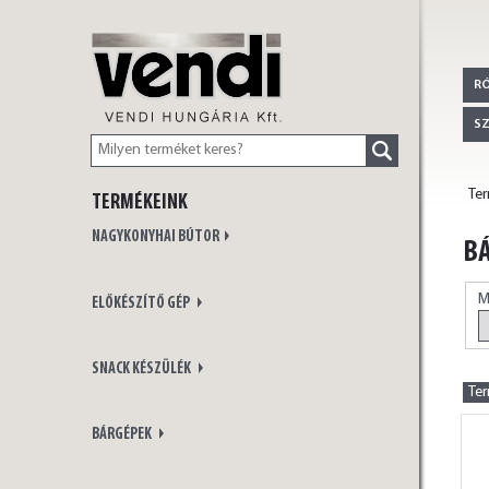
VENDI
R
S
Te
TERMÉKEINK
HUNGÁRIA Kft.
NAGYKONYHAI BÚTOR
BÁ
M
ELŐKÉSZÍTŐ GÉP
SNACK KÉSZÜLÉK
Te
BÁRGÉPEK