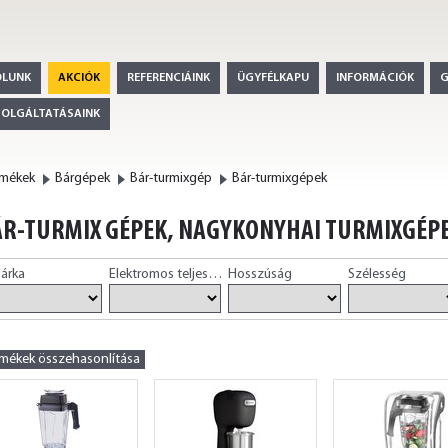
ÓLUNK
AKCIÓK
REFERENCIÁINK
ÜGYFÉLKAPU
INFORMÁCIÓK
ZOLGÁLTATÁSAINK
rmékek
Bárgépek
Bár-turmixgép
Bár-turmixgépek
R-TURMIX GÉPEK, NAGYKONYHAI TURMIXGÉP
árka
Elektromos teljesítmény
Hosszúság
Szélesség
rmékek összehasonlítása