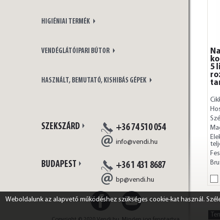
HIGIÉNIAI TERMÉK
Na
VENDÉGLÁTÓIPARI BÚTOR
ko
5 
ro
HASZNÁLT, BEMUTATÓ, KISHIBÁS GÉPEK
ta
Cik
Ho
Szé
SZEKSZÁRD
+36 74 510 054
Ma
Ele
info@vendi.hu
tel
Fes
Bru
BUDAPEST
+36 1 431 8687
bp@vendi.hu
Weboldalunk az alapvető működéshez szükséges cookie-kat használ. Széles
Te
Copyright © 2020 Vendi.hu. Minden jog fenntartva.