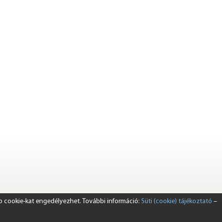
b cookie-kat engedélyezhet. További információ:
Süti (cookie) tájékoztató
–