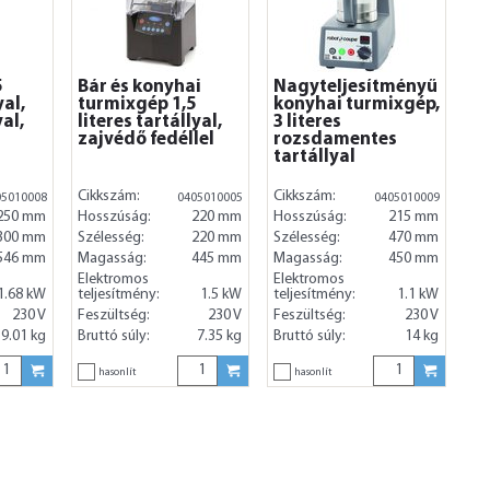
5
Bár és konyhai
Nagyteljesítményű
yal,
turmixgép 1,5
konyhai turmixgép,
al,
literes tartállyal,
3 literes
zajvédő fedéllel
rozsdamentes
tartállyal
Cikkszám:
Cikkszám:
05010008
0405010005
0405010009
250 mm
Hosszúság:
220 mm
Hosszúság:
215 mm
300 mm
Szélesség:
220 mm
Szélesség:
470 mm
546 mm
Magasság:
445 mm
Magasság:
450 mm
Elektromos
Elektromos
1.68 kW
teljesítmény:
1.5 kW
teljesítmény:
1.1 kW
230 V
Feszültség:
230 V
Feszültség:
230 V
9.01 kg
Bruttó súly:
7.35 kg
Bruttó súly:
14 kg
hasonlít
hasonlít