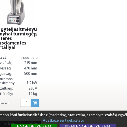
gyteljesítményű
nyhai turmixgép,
literes
zsdamentes
rtállyal
kszám:
0405010010
sszúság:
215 mm
lesség:
470 mm
gasság:
500 mm
ktromos
jesítmény:
1.2 kW
zültség:
230 V
ttó súly:
14 kg
hasonlít
ebb körű funkcionalitáshoz (marketing, statisztika, személyre szabás) egyé
Adatkezelési tájékoztató
rmékek összehasonlítása
ENGEDÉLYEZEM
NEM ENGEDÉLYEZEM