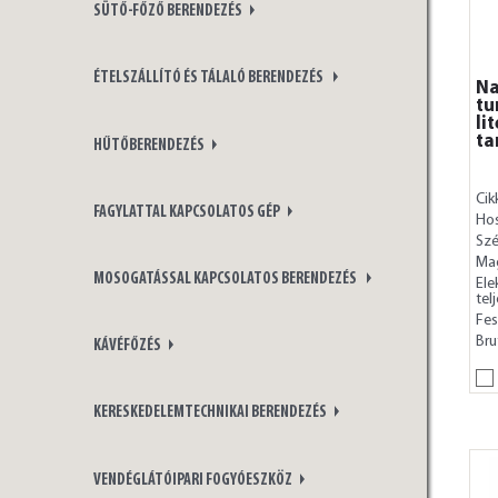
SÜTŐ-FŐZŐ BERENDEZÉS
ÉTELSZÁLLÍTÓ ÉS TÁLALÓ BERENDEZÉS
Na
tu
li
ta
HŰTŐBERENDEZÉS
Cik
FAGYLATTAL KAPCSOLATOS GÉP
Ho
Szé
Ma
MOSOGATÁSSAL KAPCSOLATOS BERENDEZÉS
Ele
tel
Fes
Bru
KÁVÉFŐZÉS
KERESKEDELEMTECHNIKAI BERENDEZÉS
VENDÉGLÁTÓIPARI FOGYÓESZKÖZ