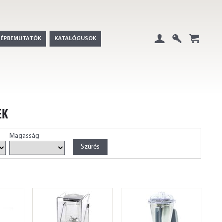
GÉPBEMUTATÓK
KATALÓGUSOK
Belépés
Regisztráció
+
EK
Magasság