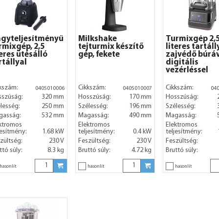
gyteljesítményű
Milkshake
Turmixgép 2,
rmixgép, 2,5
tejturmix készítő
literes tartáll
teres ütésálló
gép, fekete
zajvédő búráv
rtállyal
digitális
vezérléssel
kszám:
Cikkszám:
Cikkszám:
0405010006
0405010007
04
sszúság:
320 mm
Hosszúság:
170 mm
Hosszúság:
lesség:
250 mm
Szélesség:
196 mm
Szélesség:
gasság:
532 mm
Magasság:
490 mm
Magasság:
ktromos
Elektromos
Elektromos
jesítmény:
1.68 kW
teljesítmény:
0.4 kW
teljesítmény:
zültség:
230 V
Feszültség:
230 V
Feszültség:
ttó súly:
8.3 kg
Bruttó súly:
4.72 kg
Bruttó súly:
hasonlít
hasonlít
hasonlít