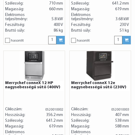
Szélesség:
710 mm
Szélesség:
641.2 mm
Magasság:
660 mm
Magasság:
619 mm
Elektromos
Elektromos
teljesítmény:
5.8 kW
teljesítmény:
3.68 kW
Feszültség:
400 V
Feszültség:
230 V
Bruttó súly:
86 kg
Bruttó súly:
51 kg
hasonlít
hasonlít
Merrychef conneX 12 HP
Merrychef conneX 12e
nagysebességű sűtő (400V)
nagysebességű sűtő (230V)
Cikkszám:
Cikkszám:
0520010002
0520010003
Hosszúság:
356.2 mm
Hosszúság:
407 mm
Szélesség:
641.2 mm
Szélesség:
538 mm
Magasság:
619 mm
Magasság:
588 mm
Elektromos
Elektromos