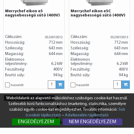
Merrychef eikon e5
Merrychef eikon e5C
nagysebességű sűtő (400V)
nagysebességű sűtő (400V)
Cikkszám:
Cikkszám:
0520010012
0520010013
Hosszúság:
712 mm
Hosszúság:
712 mm
Szélesség:
643 mm
Szélesség:
643 mm
Magasság:
644 mm
Magasság:
644 mm
Elektromos
Elektromos
teljesítmény:
6.2 kW
teljesítmény:
6.2 kW
Feszültség:
400 V
Feszültség:
400 V
Bruttó súly:
94 kg
Bruttó súly:
94 kg
hasonlít
hasonlít
Termékek összehasonlítása
Weboldalunk az alapvető működéshez szükséges cookie-kat használ.
Szélesebb körű funkcionalitáshoz (marketing, statisztika, személyre
SZEKSZÁRD
+36 74 510 054
szabás) egyéb cookie-kat engedélyezhet. További információ:
Süti
(cookie) tájékoztató
–
Adatkezelési tájékoztató
BUDAPEST
+36 1 431 8687
ENGEDÉLYEZEM
NEM ENGEDÉLYEZEM
info@vendi.hu