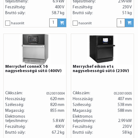
teljesítmény:
6.9 kW
teljesítmény:
2.99 kW
Feszültség:
400 V
Feszültség:
230 V
Bruttó súly:
58.7 kg
Bruttó súly:
51 kg
hasonlít
hasonlít
Merrychef conneX 16
Merrychef eikon e1s
nagysebességű sűtő (400V)
nagysebességű sűtő (230V)
Cikkszám:
Cikkszám:
0520010004
0520010005
Hosszúság:
620 mm
Hosszúság:
407 mm
Szélesség:
820 mm
Szélesség:
538 mm
Magasság:
855 mm
Magasság:
588 mm
Elektromos
Elektromos
teljesítmény:
5.8 kW
teljesítmény:
2.99 kW
Feszültség:
400 V
Feszültség:
230 V
Bruttó súly:
67.2 kg
Bruttó súly:
58 kg