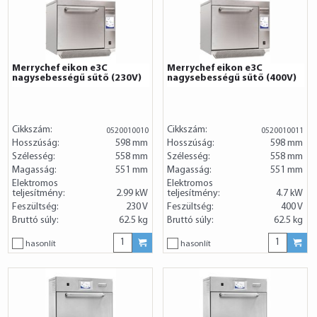
Merrychef eikon e3C
Merrychef eikon e3C
nagysebességű sűtő (230V)
nagysebességű sűtő (400V)
Cikkszám:
Cikkszám:
0520010010
0520010011
Hosszúság:
598 mm
Hosszúság:
598 mm
Szélesség:
558 mm
Szélesség:
558 mm
Magasság:
551 mm
Magasság:
551 mm
Elektromos
Elektromos
teljesítmény:
2.99 kW
teljesítmény:
4.7 kW
Feszültség:
230 V
Feszültség:
400 V
Bruttó súly:
62.5 kg
Bruttó súly:
62.5 kg
hasonlít
hasonlít