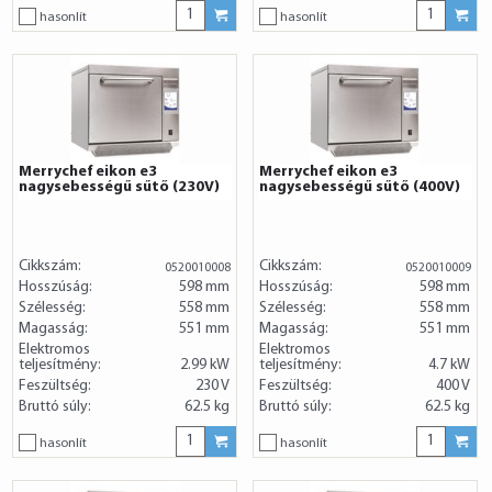
hasonlít
hasonlít
Merrychef eikon e3
Merrychef eikon e3
nagysebességű sűtő (230V)
nagysebességű sűtő (400V)
Cikkszám:
Cikkszám:
0520010008
0520010009
Hosszúság:
598 mm
Hosszúság:
598 mm
Szélesség:
558 mm
Szélesség:
558 mm
Magasság:
551 mm
Magasság:
551 mm
Elektromos
Elektromos
teljesítmény:
2.99 kW
teljesítmény:
4.7 kW
Feszültség:
230 V
Feszültség:
400 V
Bruttó súly:
62.5 kg
Bruttó súly:
62.5 kg
hasonlít
hasonlít