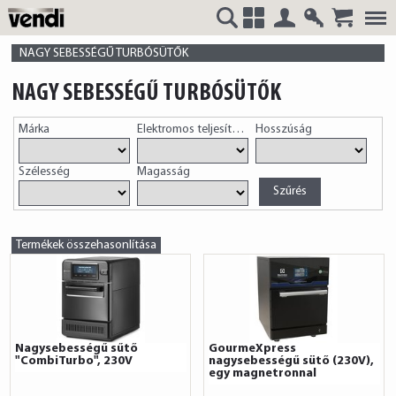
Belépés
Regisztrá
VENDI
+
NAGY SEBESSÉGŰ TURBÓSÜTŐK
NAGY SEBESSÉGŰ TURBÓSÜTŐK
Márka
Elektromos teljesítmény
Hosszúság
HUNGÁRIA
Szélesség
Magasság
Kft.
Termékek összehasonlítása
Nagysebességű sűtő
GourmeXpress
"CombiTurbo", 230V
nagysebességű sütő (230V),
egy magnetronnal