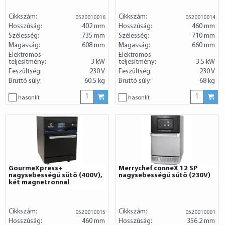
Cikkszám:
Cikkszám:
0520010016
0520010014
Hosszúság:
402 mm
Hosszúság:
460 mm
Szélesség:
735 mm
Szélesség:
710 mm
Magasság:
608 mm
Magasság:
660 mm
Elektromos
Elektromos
teljesítmény:
3 kW
teljesítmény:
3.5 kW
Feszültség:
230 V
Feszültség:
230 V
Bruttó súly:
60.5 kg
Bruttó súly:
68 kg
hasonlít
hasonlít
GourmeXpress+
Merrychef conneX 12 SP
nagysebességű sütő (400V),
nagysebességű sűtő (230V)
két magnetronnal
Cikkszám:
Cikkszám:
0520010015
0520010001
Hosszúság:
460 mm
Hosszúság:
356.2 mm