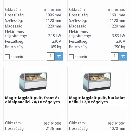
Cikkszám:
Cikkszám:
0801040001
0801040002
Hosszúság:
1096 mm
Hosszúság:
1601 mm
Szélesség:
1120 mm
Szélesség:
1120 mm
Magasság:
1220 mm
Magasság:
1220 mm
Elektromos
Elektromos
teljesítmény:
2.15 kW
teljesítmény:
3.53 kW
Feszültség:
230 V
Feszültség:
230 V
Bruttó súly:
185 kg
Bruttó súly:
250 kg
hasonlít
hasonlít
Magic fagylalt pult, front és
Magic fagylalt pult, burkolat
oldalpanellel 24/16 tégelyes
nélkül 12/8 tégelyes
Cikkszám:
Cikkszám:
0801040003
0801040004
Hosszúság:
2136 mm
Hosszúság:
1070 mm