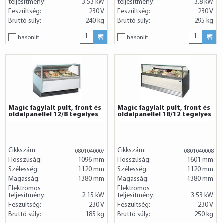
teljesítmény:
3.53 kW
teljesítmény:
3.8 kW
Feszültség:
230 V
Feszültség:
230 V
Bruttó súly:
240 kg
Bruttó súly:
295 kg
hasonlít
hasonlít
Magic fagylalt pult, front és
Magic fagylalt pult, front és
oldalpanellel 12/8 tégelyes
oldalpanellel 18/12 tégelyes
Cikkszám:
Cikkszám:
0801040007
0801040008
Hosszúság:
1096 mm
Hosszúság:
1601 mm
Szélesség:
1120 mm
Szélesség:
1120 mm
Magasság:
1380 mm
Magasság:
1380 mm
Elektromos
Elektromos
teljesítmény:
2.15 kW
teljesítmény:
3.53 kW
Feszültség:
230 V
Feszültség:
230 V
Bruttó súly:
185 kg
Bruttó súly:
250 kg