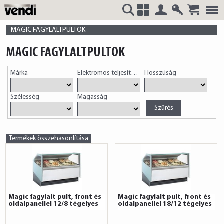
Belépés
Regisztrá
VENDI
+
MAGIC FAGYLALTPULTOK
MAGIC FAGYLALTPULTOK
Márka
Elektromos teljesítmény
Hosszúság
HUNGÁRIA
Szélesség
Magasság
Kft.
Termékek összehasonlítása
Magic fagylalt pult, front és
Magic fagylalt pult, front és
oldalpanellel 12/8 tégelyes
oldalpanellel 18/12 tégelyes