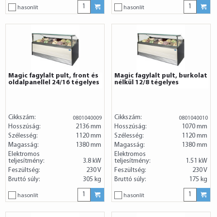
hasonlít
hasonlít
Magic fagylalt pult, front és
Magic fagylalt pult, burkolat
oldalpanellel 24/16 tégelyes
nélkül 12/8 tégelyes
Cikkszám:
Cikkszám:
0801040009
0801040010
Hosszúság:
2136 mm
Hosszúság:
1070 mm
Szélesség:
1120 mm
Szélesség:
1120 mm
Magasság:
1380 mm
Magasság:
1380 mm
Elektromos
Elektromos
teljesítmény:
3.8 kW
teljesítmény:
1.51 kW
Feszültség:
230 V
Feszültség:
230 V
Bruttó súly:
305 kg
Bruttó súly:
175 kg
hasonlít
hasonlít