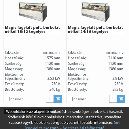
Magic fagylalt pult, burkolat
Magic fagylalt pult, burkolat
nélkül 18/12 tégelyes
nélkül 24/16 tégelyes
Cikkszám:
Cikkszám:
0801040011
0801040012
Hosszúság:
1575 mm
Hosszúság:
2110 mm
Szélesség:
1120 mm
Szélesség:
1120 mm
Magasság:
1380 mm
Magasság:
1380 mm
Elektromos
Elektromos
teljesítmény:
3.53 kW
teljesítmény:
3.8 kW
Feszültség:
230 V
Feszültség:
230 V
Bruttó súly:
240 kg
Bruttó súly:
295 kg
hasonlít
hasonlít
Termékek összehasonlítása
Weboldalunk az alapvető működéshez szükséges cookie-kat használ.
Szélesebb körű funkcionalitáshoz (marketing, statisztika, személyre
SZEKSZÁRD
+36 74 510 054
szabás) egyéb cookie-kat engedélyezhet. További információ:
Süti
(cookie) tájékoztató
–
Adatkezelési tájékoztató