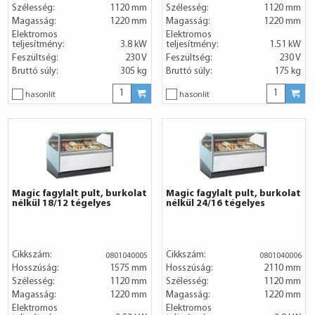
Szélesség:
1120 mm
Szélesség:
1120 mm
Magasság:
1220 mm
Magasság:
1220 mm
Elektromos
Elektromos
teljesítmény:
3.8 kW
teljesítmény:
1.51 kW
Feszültség:
230 V
Feszültség:
230 V
Bruttó súly:
305 kg
Bruttó súly:
175 kg
hasonlít
hasonlít
Magic fagylalt pult, burkolat
Magic fagylalt pult, burkolat
nélkül 18/12 tégelyes
nélkül 24/16 tégelyes
Cikkszám:
Cikkszám:
0801040005
0801040006
Hosszúság:
1575 mm
Hosszúság:
2110 mm
Szélesség:
1120 mm
Szélesség:
1120 mm
Magasság:
1220 mm
Magasság:
1220 mm
Elektromos
Elektromos