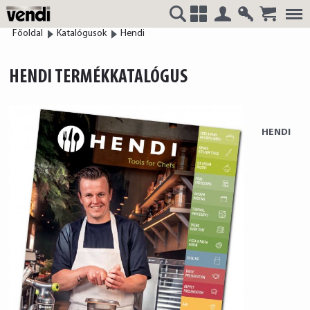
Belépés
Regisztrá
Főoldal
Katalógusok
Hendi
VENDI
+
HENDI TERMÉKKATALÓGUS
HUNGÁRIA
HENDI
Kft.