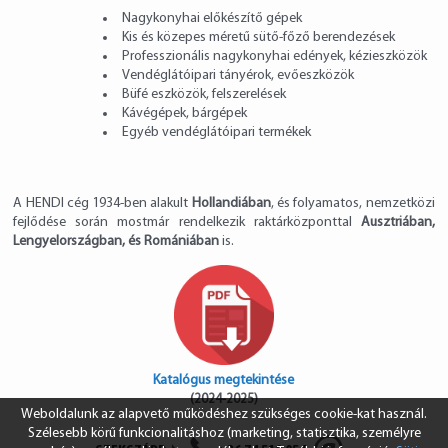
Nagykonyhai előkészítő gépek
Kis és közepes méretű sütő-főző berendezések
Professzionális nagykonyhai edények, kézieszközök
Vendéglátóipari tányérok, evőeszközök
Büfé eszközök, felszerelések
Kávégépek, bárgépek
Egyéb vendéglátóipari termékek
A HENDI cég 1934-ben alakult
Hollandiában
, és folyamatos, nemzetközi
fejlődése során mostmár rendelkezik raktárközponttal
Ausztriában
,
Lengyelországban, és Romániában
is.
Katalógus megtekintése
(2024-2025)
Weboldalunk az alapvető működéshez szükséges cookie-kat használ.
Szélesebb körű funkcionalitáshoz (marketing, statisztika, személyre