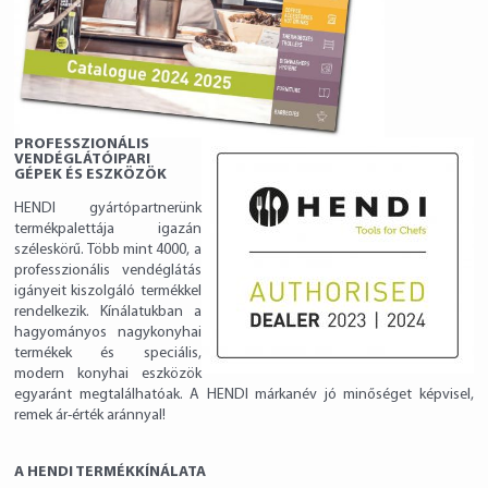
PROFESSZIONÁLIS
VENDÉGLÁTÓIPARI
GÉPEK ÉS ESZKÖZÖK
HENDI gyártópartnerünk
termékpalettája igazán
széleskörű. Több mint 4000, a
professzionális vendéglátás
igányeit kiszolgáló termékkel
rendelkezik. Kínálatukban a
hagyományos nagykonyhai
termékek és speciális,
modern konyhai eszközök
egyaránt megtalálhatóak.
A HENDI márkanév jó minőséget képvisel,
remek ár-érték aránnyal!
A HENDI TERMÉKKÍNÁLATA