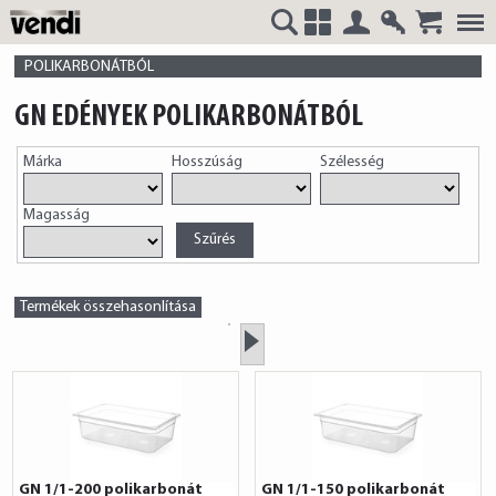
Belépés
Regisztrá
VENDI
+
POLIKARBONÁTBÓL
GN EDÉNYEK POLIKARBONÁTBÓL
Márka
Hosszúság
Szélesség
HUNGÁRIA
Magasság
Kft.
Termékek összehasonlítása
»
GN 1/1-200 polikarbonát
GN 1/1-150 polikarbonát