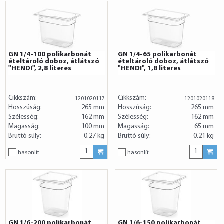
GN 1/4-100 polikarbonát
GN 1/4-65 polikarbonát
ételtároló doboz, átlátszó
ételtároló doboz, átlátszó
"HENDI", 2,8 literes
"HENDI", 1,8 literes
Cikkszám:
Cikkszám:
1201020117
1201020118
Hosszúság:
265 mm
Hosszúság:
265 mm
Szélesség:
162 mm
Szélesség:
162 mm
Magasság:
100 mm
Magasság:
65 mm
Bruttó súly:
0.27 kg
Bruttó súly:
0.21 kg
hasonlít
hasonlít
GN 1/6-200 polikarbonát
GN 1/6-150 polikarbonát