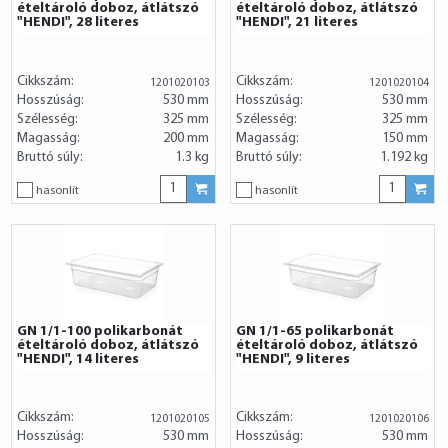
ételtároló doboz, átlátszó
ételtároló doboz, átlátszó
"HENDI", 28 literes
"HENDI", 21 literes
Cikkszám:
Cikkszám:
1201020103
1201020104
Hosszúság:
530 mm
Hosszúság:
530 mm
Szélesség:
325 mm
Szélesség:
325 mm
Magasság:
200 mm
Magasság:
150 mm
Bruttó súly:
1.3 kg
Bruttó súly:
1.192 kg
hasonlít
hasonlít
GN 1/1-100 polikarbonát
GN 1/1-65 polikarbonát
ételtároló doboz, átlátszó
ételtároló doboz, átlátszó
"HENDI", 14 literes
"HENDI", 9 literes
Cikkszám:
Cikkszám:
1201020105
1201020106
Hosszúság:
530 mm
Hosszúság:
530 mm