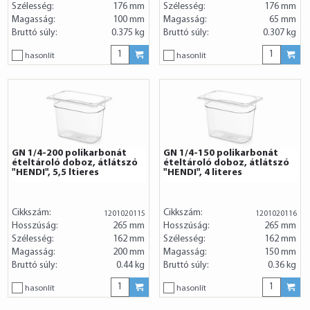
Szélesség:
176 mm
Szélesség:
176 mm
Magasság:
100 mm
Magasság:
65 mm
Bruttó súly:
0.375 kg
Bruttó súly:
0.307 kg
hasonlít
hasonlít
GN 1/4-200 polikarbonát
GN 1/4-150 polikarbonát
ételtároló doboz, átlátszó
ételtároló doboz, átlátszó
"HENDI", 5,5 ltieres
"HENDI", 4 literes
Cikkszám:
Cikkszám:
1201020115
1201020116
Hosszúság:
265 mm
Hosszúság:
265 mm
Szélesség:
162 mm
Szélesség:
162 mm
Magasság:
200 mm
Magasság:
150 mm
Bruttó súly:
0.44 kg
Bruttó súly:
0.36 kg
hasonlít
hasonlít