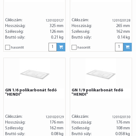
Cikkszám:
Cikkszám:
1201020127
1201020128
Hosszúság:
325 mm
Hosszúság:
265 mm
Szélesség:
126 mm
Szélesség:
162 mm
Bruttó súly:
0.21 kg
Bruttó súly:
0.14 kg
hasonlít
hasonlít
GN 1/6 polikarbonát fedő
GN 1/9 polikarbonát fedő
"HENDI"
"HENDI"
Cikkszám:
Cikkszám:
1201020129
1201020130
Hosszúság:
176 mm
Hosszúság:
176 mm
Szélesség:
162 mm
Szélesség:
108 mm
Bruttó súly:
0.08 kg
Bruttó súly:
0.058 kg