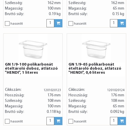
Szélesség:
162 mm
Szélesség:
162 mm
Magasság:
100 mm
Magasság:
65 mm
Bruttó súly:
0.19 kg
Bruttó súly:
0.15 kg
hasonlít
hasonlít
GN 1/9-100 polikarbonát
GN 1/9-65 polikarbonát
ételtároló doboz, átlátszó
ételtároló doboz, átlátszó
"HENDI", 1 literes
"HENDI", 0,6 literes
Cikkszám:
Cikkszám:
1201020123
1201020124
Hosszúság:
176 mm
Hosszúság:
176 mm
Szélesség:
108 mm
Szélesség:
108 mm
Magasság:
100 mm
Magasság:
65 mm
Bruttó súly:
0.118 kg
Bruttó súly:
0.092 kg
hasonlít
hasonlít