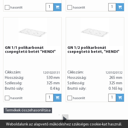
hasonlít
hasonlít
GN 1/1 polikarbonát
GN 1/2 polikarbonát
csepegtető betét "HENDI"
csepegtető betét, "HENDI"
Cikkszám:
Cikkszám:
1201020131
1201020132
Hosszúság:
530 mm
Hosszúság:
265 mm
Szélesség:
325 mm
Szélesség:
325 mm
Bruttó súly:
0.4 kg
Bruttó súly:
0.165 kg
hasonlít
hasonlít
Termékek összehasonlítása
»
Weboldalunk az alapvető működéshez szükséges cookie-kat használ.