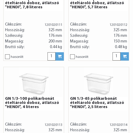
ételtároló doboz, átlátszó
ételtároló doboz, átlátszó
"HENDI", 7,8 literes
"HENDI", 5,7 literes
Cikkszám:
Cikkszám:
1201020111
1201020112
Hosszúság:
325 mm
Hosszúság:
325 mm
Szélesség:
176 mm
Szélesség:
176 mm
Magasság:
200 mm
Magasság:
150 mm
Bruttó súly:
0.44 kg
Bruttó súly:
0.48 kg
hasonlít
hasonlít
GN 1/3-100 polikarbonát
GN 1/3-65 polikarbonát
ételtároló doboz, átlátszó
ételtároló doboz, átlátszó
"HENDI", 4 literes
"HENDI", 2,5 literes
Cikkszám:
Cikkszám:
1201020113
1201020114
Hosszúság:
325 mm
Hosszúság:
325 mm