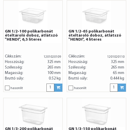
GN 1/2-100 polikarbonát
GN 1/2-65 polikarbonát
ételtároló doboz, átlátszó
ételtároló doboz, átlátszó
"HENDI", 6,5 literes
"HENDI", 4 literes
Cikkszám:
Cikkszám:
1201020109
1201020110
Hosszúság:
325 mm
Hosszúság:
325 mm
Szélesség:
265 mm
Szélesség:
265 mm
Magasság:
100 mm
Magasság:
65 mm
Bruttó súly:
0.52 kg
Bruttó súly:
0.444 kg
hasonlít
hasonlít
GN 1/3-200 polikarbonát
GN 1/3-150 polikarbonát