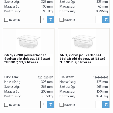
Szélesség:
325 mm
Szélesség:
325 mm
Magasság:
100 mm
Magasság:
65 mm
Bruttó súly:
0.918 kg
Bruttó súly:
0.796 kg
hasonlít
hasonlít
GN 1/2-200 polikarbonát
GN 1/2-150 polikarbonát
ételtároló doboz, átlátszó
ételtároló doboz, átlátszó
"HENDI", 12,5 literes
"HENDI", 9,5 literes
Cikkszám:
Cikkszám:
1201020107
1201020108
Hosszúság:
325 mm
Hosszúság:
325 mm
Szélesség:
265 mm
Szélesség:
265 mm
Magasság:
200 mm
Magasság:
150 mm
Bruttó súly:
0.79 kg
Bruttó súly:
0.641 kg
hasonlít
hasonlít