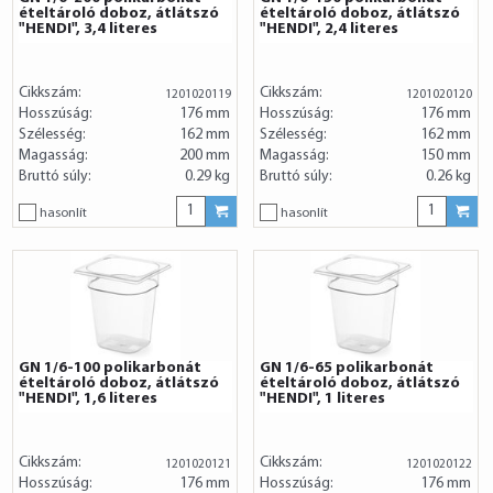
ételtároló doboz, átlátszó
ételtároló doboz, átlátszó
"HENDI", 3,4 literes
"HENDI", 2,4 literes
Cikkszám:
Cikkszám:
1201020119
1201020120
Hosszúság:
176 mm
Hosszúság:
176 mm
Szélesség:
162 mm
Szélesség:
162 mm
Magasság:
200 mm
Magasság:
150 mm
Bruttó súly:
0.29 kg
Bruttó súly:
0.26 kg
hasonlít
hasonlít
GN 1/6-100 polikarbonát
GN 1/6-65 polikarbonát
ételtároló doboz, átlátszó
ételtároló doboz, átlátszó
"HENDI", 1,6 literes
"HENDI", 1 literes
Cikkszám:
Cikkszám:
1201020121
1201020122
Hosszúság:
176 mm
Hosszúság:
176 mm