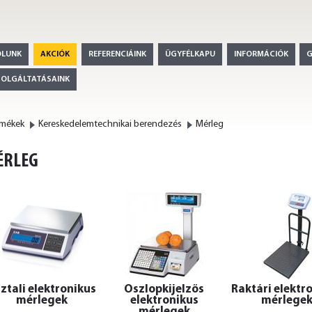
ÓLUNK
AKCIÓK
REFERENCIÁINK
ÜGYFÉLKAPU
INFORMÁCIÓK
ZOLGÁLTATÁSAINK
rmékek
Kereskedelemtechnikai berendezés
Mérleg
ÉRLEG
ztali elektronikus
Oszlopkijelzős
Raktári elektr
mérlegek
elektronikus
mérlege
mérlegek