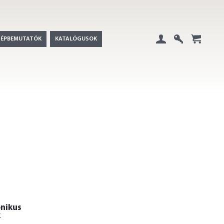
GÉPBEMUTATÓK
KATALÓGUSOK
Belépés
Regisztráció
+
onikus
k