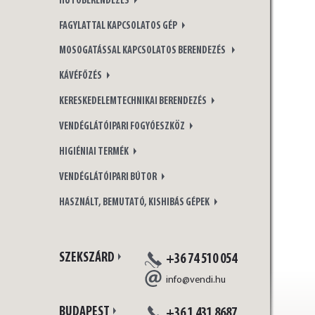
HŰTŐBERENDEZÉS
FAGYLATTAL KAPCSOLATOS GÉP
MOSOGATÁSSAL KAPCSOLATOS BERENDEZÉS
KÁVÉFŐZÉS
KERESKEDELEMTECHNIKAI BERENDEZÉS
VENDÉGLÁTÓIPARI FOGYÓESZKÖZ
HIGIÉNIAI TERMÉK
VENDÉGLÁTÓIPARI BÚTOR
HASZNÁLT, BEMUTATÓ, KISHIBÁS GÉPEK
SZEKSZÁRD
+36 74 510 054
info@vendi.hu
BUDAPEST
+36 1 431 8687