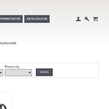
GÉPBEMUTATÓK
KATALÓGUSOK
Belépés
Regisztráció
+
 húsfüstölők
Magasság