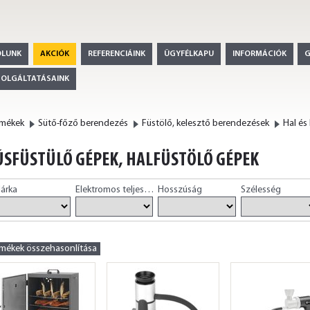
ÓLUNK
AKCIÓK
REFERENCIÁINK
ÜGYFÉLKAPU
INFORMÁCIÓK
ZOLGÁLTATÁSAINK
rmékek
Sütő-főző berendezés
Füstölő, kelesztő berendezések
Hal és
SFÜSTÜLŐ GÉPEK, HALFÜSTÖLŐ GÉPEK
árka
Elektromos teljesítmény
Hosszúság
Szélesség
rmékek összehasonlítása