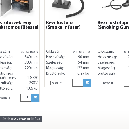
stölőszekrény
Kézi füstölő
Kézi füstölőpi
ektromos fűtéssel
(Smoke Infuser)
(Smoking Gun
kszám:
Cikkszám:
Cikkszám:
0516010009
0516010010
05
sszúság:
540 mm
Hosszúság:
90 mm
Hosszúság:
lesség:
380 mm
Szélesség:
54 mm
Szélesség:
gasság:
720 mm
Magasság:
122 mm
Magasság:
ktromos
Bruttó súly:
0.27 kg
Bruttó súly:
jesítmény:
1.6 kW
zültség:
230 V
hasonlít
hasonlít
ttó súly:
13.6 kg
hasonlít
rmékek összehasonlítása