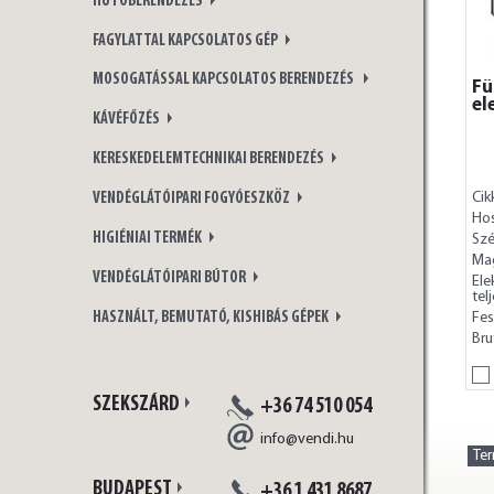
HŰTŐBERENDEZÉS
FAGYLATTAL KAPCSOLATOS GÉP
MOSOGATÁSSAL KAPCSOLATOS BERENDEZÉS
Fü
el
KÁVÉFŐZÉS
KERESKEDELEMTECHNIKAI BERENDEZÉS
Cik
VENDÉGLÁTÓIPARI FOGYÓESZKÖZ
Ho
HIGIÉNIAI TERMÉK
Szé
Ma
VENDÉGLÁTÓIPARI BÚTOR
Ele
tel
Fes
HASZNÁLT, BEMUTATÓ, KISHIBÁS GÉPEK
Bru
SZEKSZÁRD
+36 74 510 054
info@vendi.hu
Te
BUDAPEST
+36 1 431 8687