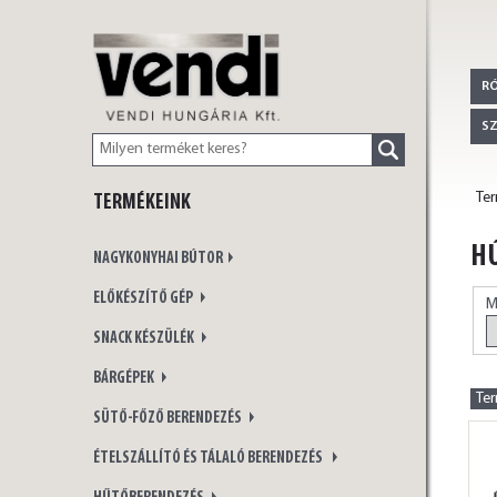
VENDI
R
S
Te
TERMÉKEINK
HUNGÁRIA Kft.
HÚ
NAGYKONYHAI BÚTOR
ELŐKÉSZÍTŐ GÉP
M
SNACK KÉSZÜLÉK
BÁRGÉPEK
Te
SÜTŐ-FŐZŐ BERENDEZÉS
ÉTELSZÁLLÍTÓ ÉS TÁLALÓ BERENDEZÉS