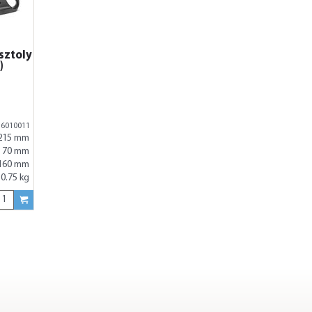
sztoly
)
16010011
215 mm
70 mm
160 mm
0.75 kg