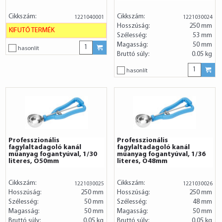
Cikkszám:
Cikkszám:
1221040001
1221030024
Hosszúság:
250 mm
KIFUTÓ TERMÉK
Szélesség:
53 mm
Magasság:
50 mm
hasonlít
Bruttó súly:
0.05 kg
hasonlít
Professzionális
Professzionális
fagylaltadagoló kanál
fagylaltadagoló kanál
műanyag fogantyúval, 1/30
műanyag fogantyúval, 1/36
literes, O50mm
literes, O48mm
Cikkszám:
Cikkszám:
1221030025
1221030026
Hosszúság:
250 mm
Hosszúság:
250 mm
Szélesség:
50 mm
Szélesség:
48 mm
Magasság:
50 mm
Magasság:
50 mm
Bruttó súly:
0.05 kg
Bruttó súly:
0.05 kg