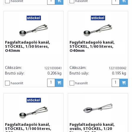
hasonlít
hasonlít
Fagylaltadagoló kanál,
Fagylaltadagoló kanál,
STÖCKEL, 1/50 literes,
STÖCKEL, 1/60 literes,
O43mm
O40mm
Cikkszám:
Cikkszám:
1221030041
1221030042
Bruttó súly:
0.206 kg
Bruttó súly:
0.195 kg
hasonlít
hasonlít
Fagylaltadagoló kanál,
Fagylaltadagoló kanál,
STÖCKEL, 1/100 literes,
ovális, STÖCKEL, 1/20