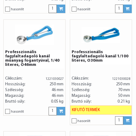
hasonlít
hasonlít
Professzionális
Professzionális
fagylaltadagoló kanál
fagylaltadagoló kanál 1/100
műanyag fogantyúval, 1/40
literes, O30mm
literes, O46mm
Cikkszám:
Cikkszám:
1221030027
1221030028
Hosszúság:
250 mm
Hosszúság:
250 mm
Szélesség:
46 mm
Szélesség:
70 mm
Magasság:
46 mm
Magasság:
50 mm
Bruttó súly:
0.05 kg
Bruttó súly:
0.21 kg
KIFUTÓ TERMÉK
hasonlít
hasonlít