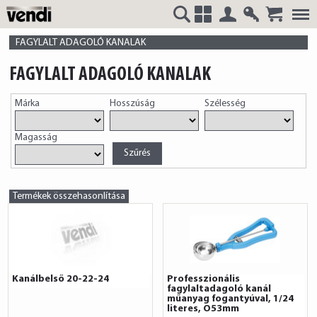
Belépés
Regisztrá
VENDI
+
FAGYLALT ADAGOLÓ KANALAK
FAGYLALT ADAGOLÓ KANALAK
Márka
Hosszúság
Szélesség
HUNGÁRIA
Magasság
Kft.
Termékek összehasonlítása
Kanálbelső 20-22-24
Professzionális
fagylaltadagoló kanál
műanyag fogantyúval, 1/24
literes, O53mm