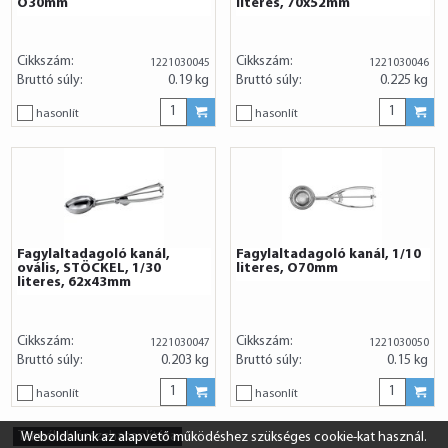
O30mm
literes, 70x52mm
Cikkszám:
Cikkszám:
1221030045
1221030046
Bruttó súly:
0.19 kg
Bruttó súly:
0.225 kg
hasonlít
hasonlít
Fagylaltadagoló kanál,
Fagylaltadagoló kanál, 1/10
ovális, STÖCKEL, 1/30
literes, O70mm
literes, 62x43mm
Cikkszám:
Cikkszám:
1221030047
1221030050
Bruttó súly:
0.203 kg
Bruttó súly:
0.15 kg
hasonlít
hasonlít
Termékek összehasonlítása
Weboldalunk az alapvető működéshez szükséges cookie-kat használ.