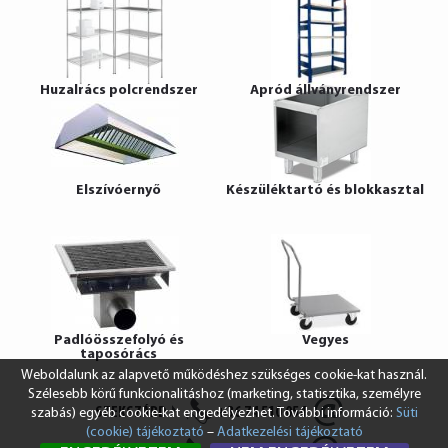
Huzalrács polcrendszer
Apród állványrendszer
Elszívóernyő
Készüléktartó és blokkasztal
Padlóösszefolyó és
Vegyes
taposórács
Weboldalunk az alapvető működéshez szükséges cookie-kat használ.
Szélesebb körű funkcionalitáshoz (marketing, statisztika, személyre
SZEKSZÁRD
+36 74 510 054
szabás) egyéb cookie-kat engedélyezhet. További információ:
Süti
(cookie) tájékoztató
–
Adatkezelési tájékoztató