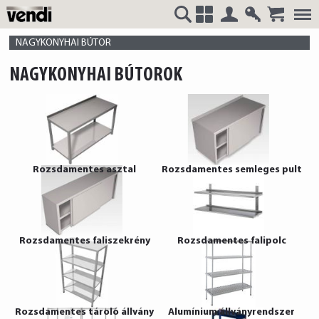
Belépés
Regisztrá
VENDI
+
NAGYKONYHAI BÚTOR
NAGYKONYHAI BÚTOROK
HUNGÁRIA
Rozsdamentes asztal
Rozsdamentes semleges pult
Kft.
Rozsdamentes faliszekrény
Rozsdamentes falipolc
Rozsdamentes tároló állvány
Alumínium állványrendszer