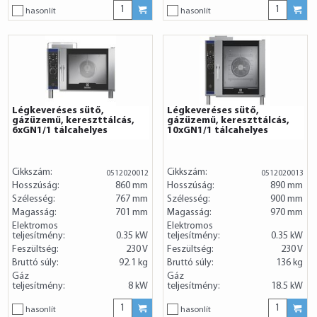
hasonlít
hasonlít
Légkeveréses sütő,
Légkeveréses sütő,
gázüzemű, kereszttálcás,
gázüzemű, kereszttálcás,
6xGN1/1 tálcahelyes
10xGN1/1 tálcahelyes
Cikkszám:
Cikkszám:
0512020012
0512020013
Hosszúság:
860 mm
Hosszúság:
890 mm
Szélesség:
767 mm
Szélesség:
900 mm
Magasság:
701 mm
Magasság:
970 mm
Elektromos
Elektromos
teljesítmény:
0.35 kW
teljesítmény:
0.35 kW
Feszültség:
230 V
Feszültség:
230 V
Bruttó súly:
92.1 kg
Bruttó súly:
136 kg
Gáz
Gáz
teljesítmény:
8 kW
teljesítmény:
18.5 kW
hasonlít
hasonlít