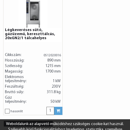
Légkeveréses sütő,
gázüzemű, kereszttálcás,
20xGN2/1 tálcahelyes
Cikkszám:
0512020016
Hosszúság:
890 mm
Szélesség:
1215 mm
Magasság:
1700 mm
Elektromos
teljesítmény:
1 kW
Feszültség:
230 V
Bruttó súly:
311.8 kg
Gáz
teljesítmény:
50 kW
hasonlít
Termékek összehasonlítása
Weboldalunk az alapvető működéshez szükséges cookie-kat használ.
Szélesebb körű funkcionalitáshoz (marketing, statisztika, személyre