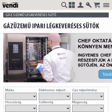
Belépés
Regisztrá
VENDI
+
GÁZ ÜZEMŰ LÉGKEVERÉSES SÜTŐ
GÁZÜZEMŰ IPARI LÉGKEVERÉSES SÜTŐK
HUNGÁRIA
Kft.
Márka
Elektromos teljesítmény
Gáz teljesítmény
Hosszúság
Szélesség
Magasság