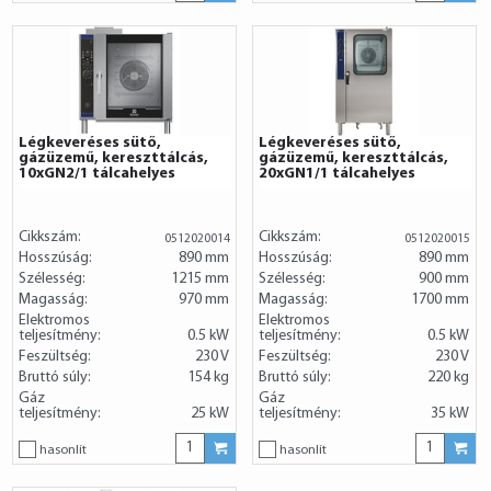
Légkeveréses sütő,
Légkeveréses sütő,
gázüzemű, kereszttálcás,
gázüzemű, kereszttálcás,
10xGN2/1 tálcahelyes
20xGN1/1 tálcahelyes
Cikkszám:
Cikkszám:
0512020014
0512020015
Hosszúság:
890 mm
Hosszúság:
890 mm
Szélesség:
1215 mm
Szélesség:
900 mm
Magasság:
970 mm
Magasság:
1700 mm
Elektromos
Elektromos
teljesítmény:
0.5 kW
teljesítmény:
0.5 kW
Feszültség:
230 V
Feszültség:
230 V
Bruttó súly:
154 kg
Bruttó súly:
220 kg
Gáz
Gáz
teljesítmény:
25 kW
teljesítmény:
35 kW
hasonlít
hasonlít