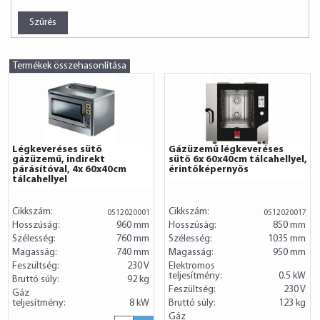
Termékek összehasonlítása
Légkeveréses sütő
Gázüzemű légkeveréses
gázüzemű, indirekt
sütő 6x 60x40cm tálcahellyel,
párásítóval, 4x 60x40cm
érintőképernyős
tálcahellyel
Cikkszám:
Cikkszám:
0512020001
0512020017
Hosszúság:
960 mm
Hosszúság:
850 mm
Szélesség:
760 mm
Szélesség:
1035 mm
Magasság:
740 mm
Magasság:
950 mm
Feszültség:
230 V
Elektromos
teljesítmény:
0.5 kW
Bruttó súly:
92 kg
Feszültség:
230 V
Gáz
teljesítmény:
8 kW
Bruttó súly:
123 kg
Gáz