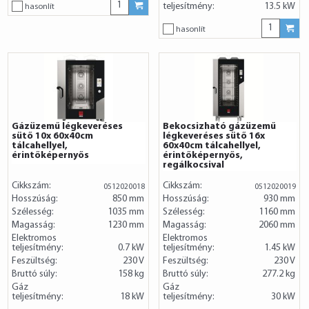
teljesítmény:
13.5 kW
hasonlít
hasonlít
Gázüzemű légkeveréses
Bekocsizható gázüzemű
sütő 10x 60x40cm
légkeveréses sütő 16x
tálcahellyel,
60x40cm tálcahellyel,
érintőképernyős
érintőképernyős,
regálkocsival
Cikkszám:
Cikkszám:
0512020018
0512020019
Hosszúság:
850 mm
Hosszúság:
930 mm
Szélesség:
1035 mm
Szélesség:
1160 mm
Magasság:
1230 mm
Magasság:
2060 mm
Elektromos
Elektromos
teljesítmény:
0.7 kW
teljesítmény:
1.45 kW
Feszültség:
230 V
Feszültség:
230 V
Bruttó súly:
158 kg
Bruttó súly:
277.2 kg
Gáz
Gáz
teljesítmény:
18 kW
teljesítmény:
30 kW