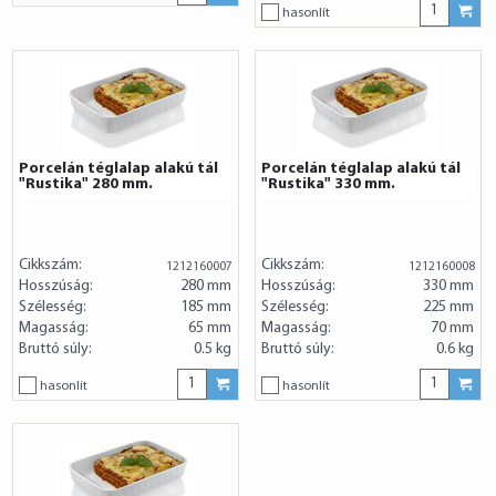
hasonlít
Porcelán téglalap alakú tál
Porcelán téglalap alakú tál
"Rustika" 280 mm.
"Rustika" 330 mm.
Cikkszám:
Cikkszám:
1212160007
1212160008
Hosszúság:
280 mm
Hosszúság:
330 mm
Szélesség:
185 mm
Szélesség:
225 mm
Magasság:
65 mm
Magasság:
70 mm
Bruttó súly:
0.5 kg
Bruttó súly:
0.6 kg
hasonlít
hasonlít