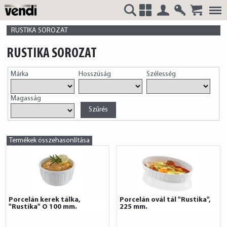
Belépés
Regisztrá
VENDI
+
RUSTIKA SOROZAT
RUSTIKA SOROZAT
Márka
Hosszúság
Szélesség
HUNGÁRIA
Magasság
Kft.
Termékek összehasonlítása
Porcelán kerek tálka,
Porcelán ovál tál "Rustika",
"Rustika" O 100 mm.
225 mm.