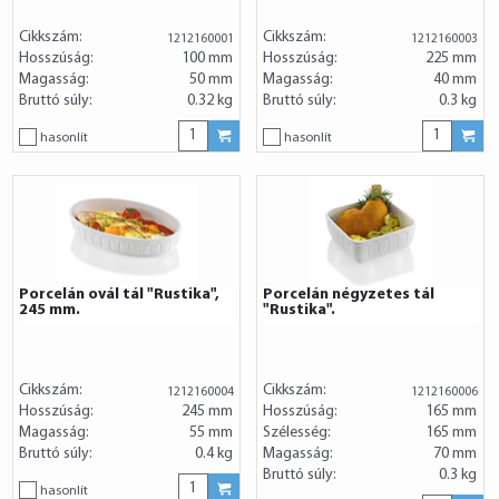
Cikkszám:
Cikkszám:
1212160001
1212160003
Hosszúság:
100 mm
Hosszúság:
225 mm
Magasság:
50 mm
Magasság:
40 mm
Bruttó súly:
0.32 kg
Bruttó súly:
0.3 kg
hasonlít
hasonlít
Porcelán ovál tál "Rustika",
Porcelán négyzetes tál
245 mm.
"Rustika".
Cikkszám:
Cikkszám:
1212160004
1212160006
Hosszúság:
245 mm
Hosszúság:
165 mm
Magasság:
55 mm
Szélesség:
165 mm
Bruttó súly:
0.4 kg
Magasság:
70 mm
Bruttó súly:
0.3 kg
hasonlít