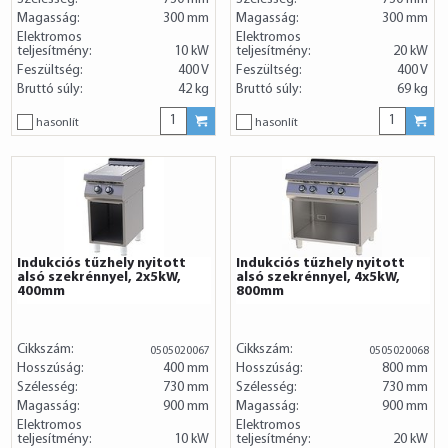
Magasság:
300 mm
Magasság:
300 mm
Elektromos
Elektromos
teljesítmény:
10 kW
teljesítmény:
20 kW
Feszültség:
400 V
Feszültség:
400 V
Bruttó súly:
42 kg
Bruttó súly:
69 kg
hasonlít
hasonlít
Indukciós tűzhely nyitott
Indukciós tűzhely nyitott
alsó szekrénnyel, 2x5kW,
alsó szekrénnyel, 4x5kW,
400mm
800mm
Cikkszám:
Cikkszám:
0505020067
0505020068
Hosszúság:
400 mm
Hosszúság:
800 mm
Szélesség:
730 mm
Szélesség:
730 mm
Magasság:
900 mm
Magasság:
900 mm
Elektromos
Elektromos
teljesítmény:
10 kW
teljesítmény:
20 kW