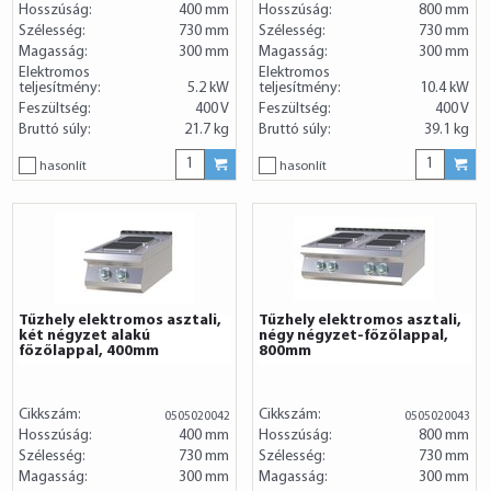
Hosszúság:
400 mm
Hosszúság:
800 mm
Szélesség:
730 mm
Szélesség:
730 mm
Magasság:
300 mm
Magasság:
300 mm
Elektromos
Elektromos
teljesítmény:
5.2 kW
teljesítmény:
10.4 kW
Feszültség:
400 V
Feszültség:
400 V
Bruttó súly:
21.7 kg
Bruttó súly:
39.1 kg
hasonlít
hasonlít
Tűzhely elektromos asztali,
Tűzhely elektromos asztali,
két négyzet alakú
négy négyzet-főzőlappal,
főzőlappal, 400mm
800mm
Cikkszám:
Cikkszám:
0505020042
0505020043
Hosszúság:
400 mm
Hosszúság:
800 mm
Szélesség:
730 mm
Szélesség:
730 mm
Magasság:
300 mm
Magasság:
300 mm