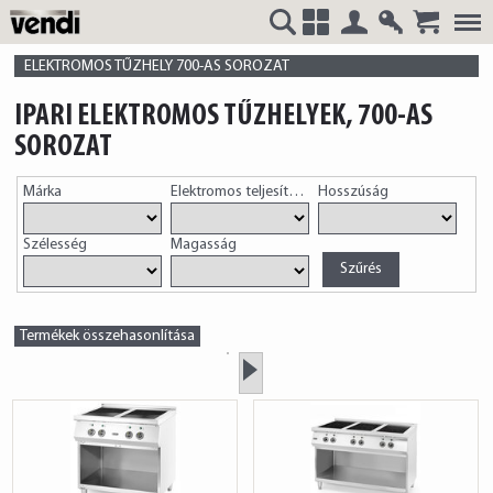
Belépés
Regisztrá
VENDI
+
ELEKTROMOS TŰZHELY 700-AS SOROZAT
IPARI ELEKTROMOS TŰZHELYEK, 700-AS
SOROZAT
HUNGÁRIA
Márka
Elektromos teljesítmény
Hosszúság
Szélesség
Magasság
Kft.
Termékek összehasonlítása
»