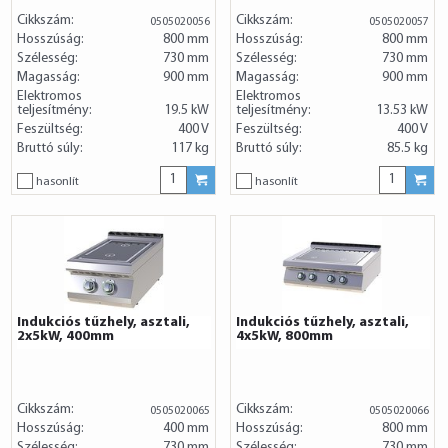
Cikkszám:
Cikkszám:
0505020056
0505020057
Hosszúság:
800 mm
Hosszúság:
800 mm
Szélesség:
730 mm
Szélesség:
730 mm
Magasság:
900 mm
Magasság:
900 mm
Elektromos
Elektromos
teljesítmény:
19.5 kW
teljesítmény:
13.53 kW
Feszültség:
400 V
Feszültség:
400 V
Bruttó súly:
117 kg
Bruttó súly:
85.5 kg
hasonlít
hasonlít
Indukciós tűzhely, asztali,
Indukciós tűzhely, asztali,
2x5kW, 400mm
4x5kW, 800mm
Cikkszám:
Cikkszám:
0505020065
0505020066
Hosszúság:
400 mm
Hosszúság:
800 mm
Szélesség:
730 mm
Szélesség:
730 mm