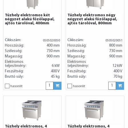
Tűzhely elektromos két
Tűzhely elektromos négy
négyzet alakú főzőlappal,
négyzet alakú főzőlappal,
ajtós tárolóval, 400mm
ajtós tárolóval, 800mm
Cikkszám:
Cikkszám:
0505020050
0505020051
Hosszúság:
400 mm
Hosszúság:
800 mm
Szélesség:
730 mm
Szélesség:
730 mm
Magasság:
900 mm
Magasság:
900 mm
Elektromos
Elektromos
teljesítmény:
6 kW
teljesítmény:
12 kW
Feszültség:
400 V
Feszültség:
400 V
Bruttó súly:
45 kg
Bruttó súly:
70 kg
hasonlít
hasonlít
Tűzhely elektromos, 4
Tűzhely elektromos, 4