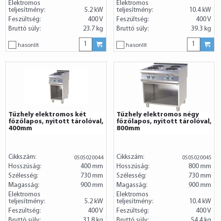
Elektromos
Elektromos
teljesítmény:
5.2 kW
teljesítmény:
10.4 kW
Feszültség:
400 V
Feszültség:
400 V
Bruttó súly:
23.7 kg
Bruttó súly:
39.3 kg
hasonlít
hasonlít
Tűzhely elektromos két
Tűzhely elektromos négy
főzőlapos, nyitott tárolóval,
főzőlapos, nyitott tárolóval,
400mm
800mm
Cikkszám:
Cikkszám:
0505020044
0505020045
Hosszúság:
400 mm
Hosszúság:
800 mm
Szélesség:
730 mm
Szélesség:
730 mm
Magasság:
900 mm
Magasság:
900 mm
Elektromos
Elektromos
teljesítmény:
5.2 kW
teljesítmény:
10.4 kW
Feszültség:
400 V
Feszültség:
400 V
Bruttó súly:
31.8 kg
Bruttó súly:
54.4 kg