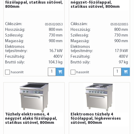
főzőlappal, statikus sütővel,
négyzet-főzőlappal,
800mm
statikus sütővel, 800mm
Cikkszám:
Cikkszám:
0505020053
0505020055
Hosszúság:
800 mm
Hosszúság:
800 mm
Szélesség:
730 mm
Szélesség:
730 mm
Magasság:
900 mm
Magasság:
900 mm
Elektromos
Elektromos
teljesítmény:
16.7 kW
teljesítmény:
17.9 kW
Feszültség:
400 V
Feszültség:
400 V
Bruttó súly:
104.3 kg
Bruttó súly:
97 kg
hasonlít
hasonlít
Tűzhely elektromos, 4
Elektromos tűzhely 4
négyzet alakú főzőlappal,
főzőlappal, légkeveréses
statikus sütővel, 800mm
sütővel, 800mm