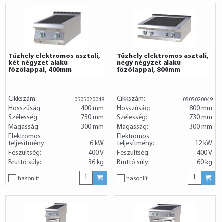
Tűzhely elektromos asztali,
Tűzhely elektromos asztali,
két négyzet alakú
négy négyzet alakú
főzőlappal, 400mm
főzőlappal, 800mm
Cikkszám:
Cikkszám:
0505020048
0505020049
Hosszúság:
400 mm
Hosszúság:
800 mm
Szélesség:
730 mm
Szélesség:
730 mm
Magasság:
300 mm
Magasság:
300 mm
Elektromos
Elektromos
teljesítmény:
6 kW
teljesítmény:
12 kW
Feszültség:
400 V
Feszültség:
400 V
Bruttó súly:
36 kg
Bruttó súly:
60 kg
hasonlít
hasonlít