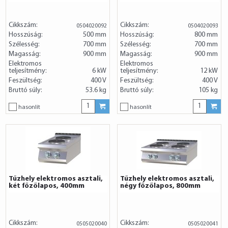
Cikkszám:
Cikkszám:
0504020092
0504020093
Hosszúság:
500 mm
Hosszúság:
800 mm
Szélesség:
700 mm
Szélesség:
700 mm
Magasság:
900 mm
Magasság:
900 mm
Elektromos
Elektromos
teljesítmény:
6 kW
teljesítmény:
12 kW
Feszültség:
400 V
Feszültség:
400 V
Bruttó súly:
53.6 kg
Bruttó súly:
105 kg
hasonlít
hasonlít
Tűzhely elektromos asztali,
Tűzhely elektromos asztali,
két főzőlapos, 400mm
négy főzőlapos, 800mm
Cikkszám:
Cikkszám:
0505020040
0505020041