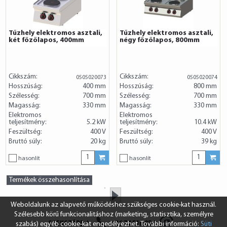
Tűzhely elektromos asztali,
Tűzhely elektromos asztali,
két főzőlapos, 400mm
négy főzőlapos, 800mm
Cikkszám:
Cikkszám:
0505020073
0505020074
Hosszúság:
400 mm
Hosszúság:
800 mm
Szélesség:
700 mm
Szélesség:
700 mm
Magasság:
330 mm
Magasság:
330 mm
Elektromos
Elektromos
teljesítmény:
5.2 kW
teljesítmény:
10.4 kW
Feszültség:
400 V
Feszültség:
400 V
Bruttó súly:
20 kg
Bruttó súly:
39 kg
hasonlít
hasonlít
Termékek összehasonlítása
»
Weboldalunk az alapvető működéshez szükséges cookie-kat használ.
Szélesebb körű funkcionalitáshoz (marketing, statisztika, személyre
SZEKSZÁRD
+36 74 510 054
szabás) egyéb cookie-kat engedélyezhet. További információ:
Süti