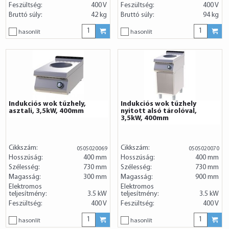
Feszültség:
400 V
Feszültség:
400 V
Bruttó súly:
42 kg
Bruttó súly:
94 kg
hasonlít
hasonlít
Indukciós wok tűzhely,
Indukciós wok tűzhely
asztali, 3,5kW, 400mm
nyitott alsó tárolóval,
3,5kW, 400mm
Cikkszám:
Cikkszám:
0505020069
0505020070
Hosszúság:
400 mm
Hosszúság:
400 mm
Szélesség:
730 mm
Szélesség:
730 mm
Magasság:
300 mm
Magasság:
900 mm
Elektromos
Elektromos
teljesítmény:
3.5 kW
teljesítmény:
3.5 kW
Feszültség:
400 V
Feszültség:
400 V
hasonlít
hasonlít