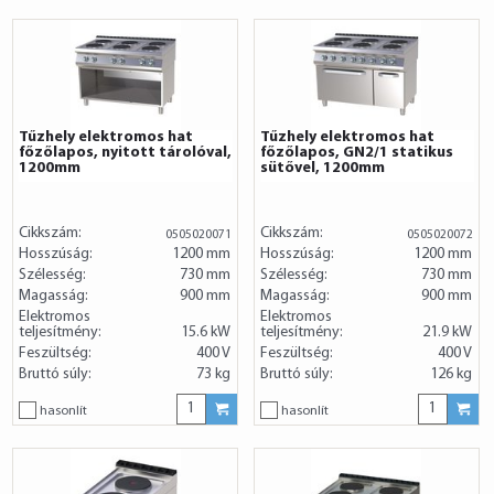
Tűzhely elektromos hat
Tűzhely elektromos hat
főzőlapos, nyitott tárolóval,
főzőlapos, GN2/1 statikus
1200mm
sütővel, 1200mm
Cikkszám:
Cikkszám:
0505020071
0505020072
Hosszúság:
1200 mm
Hosszúság:
1200 mm
Szélesség:
730 mm
Szélesség:
730 mm
Magasság:
900 mm
Magasság:
900 mm
Elektromos
Elektromos
teljesítmény:
15.6 kW
teljesítmény:
21.9 kW
Feszültség:
400 V
Feszültség:
400 V
Bruttó súly:
73 kg
Bruttó súly:
126 kg
hasonlít
hasonlít