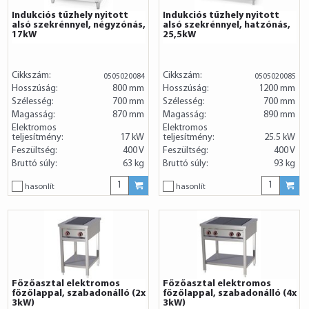
Indukciós tűzhely nyitott
Indukciós tűzhely nyitott
alsó szekrénnyel, négyzónás,
alsó szekrénnyel, hatzónás,
17kW
25,5kW
Cikkszám:
Cikkszám:
0505020084
0505020085
Hosszúság:
800 mm
Hosszúság:
1200 mm
Szélesség:
700 mm
Szélesség:
700 mm
Magasság:
870 mm
Magasság:
890 mm
Elektromos
Elektromos
teljesítmény:
17 kW
teljesítmény:
25.5 kW
Feszültség:
400 V
Feszültség:
400 V
Bruttó súly:
63 kg
Bruttó súly:
93 kg
hasonlít
hasonlít
Főzőasztal elektromos
Főzőasztal elektromos
főzőlappal, szabadonálló (2x
főzőlappal, szabadonálló (4x
3kW)
3kW)