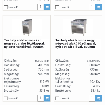
hasonlít
hasonlít
Tűzhely elektromos két
Tűzhely elektromos négy
négyzet alakú főzőlappal,
négyzet alakú főzőlappal,
nyitott tárolóval, 400mm
nyitott tárolóval, 800mm
Cikkszám:
Cikkszám:
0505020046
0505020047
Hosszúság:
400 mm
Hosszúság:
800 mm
Szélesség:
730 mm
Szélesség:
730 mm
Magasság:
900 mm
Magasság:
900 mm
Elektromos
Elektromos
teljesítmény:
5.2 kW
teljesítmény:
10.4 kW
Feszültség:
400 V
Feszültség:
400 V
Bruttó súly:
33.8 kg
Bruttó súly:
58.4 kg
hasonlít
hasonlít