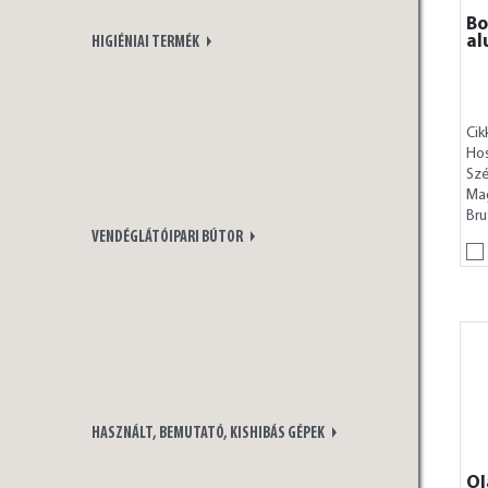
Bo
al
HIGIÉNIAI TERMÉK
Cik
Ho
Szé
Ma
Bru
VENDÉGLÁTÓIPARI BÚTOR
HASZNÁLT, BEMUTATÓ, KISHIBÁS GÉPEK
Ol