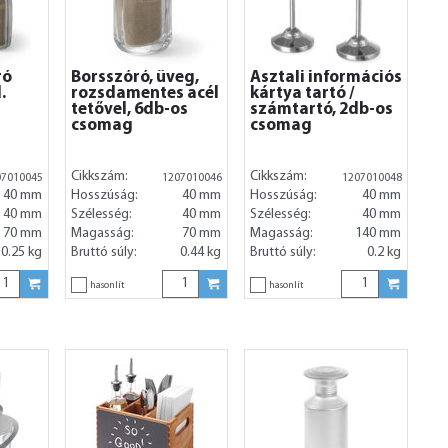
ró
Borsszóró, üveg,
Asztali információs
.
rozsdamentes acél
kártya tartó /
tetővel, 6db-os
számtartó, 2db-os
csomag
csomag
Cikkszám:
Cikkszám:
07010045
1207010046
1207010048
40 mm
Hosszúság:
40 mm
Hosszúság:
40 mm
40 mm
Szélesség:
40 mm
Szélesség:
40 mm
70 mm
Magasság:
70 mm
Magasság:
140 mm
0.25 kg
Bruttó súly:
0.44 kg
Bruttó súly:
0.2 kg
hasonlít
hasonlít