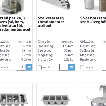
ztali patika, 3
Szalvétatartó,
Só és borsszó
szes (só, bors,
rozsdamentes
szett, üvegből
alvétatartó),
acélból
zsdamentes acél
kszám:
Cikkszám:
Cikkszám:
1207010041
1207010042
12
sszúság:
85 mm
Hosszúság:
170 mm
Hosszúság:
lesség:
75 mm
Szélesség:
30 mm
Szélesség:
gasság:
115 mm
Magasság:
70 mm
Magasság:
ttó súly:
0.25 kg
Bruttó súly:
0.25 kg
Bruttó súly:
hasonlít
hasonlít
hasonlít