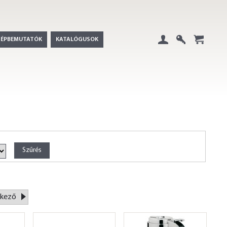
GÉPBEMUTATÓK
KATALÓGUSOK
Belépés
Regisztráció
+
kező
»