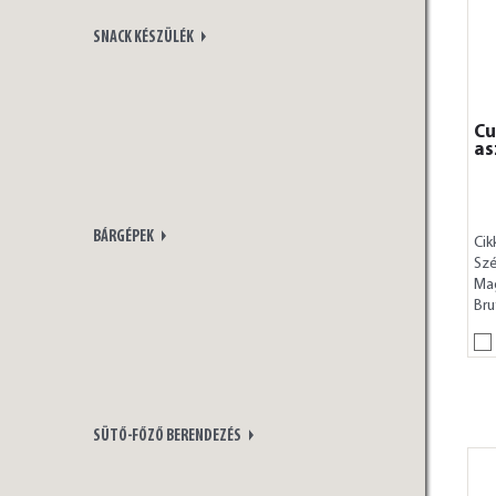
SNACK KÉSZÜLÉK
Cu
as
BÁRGÉPEK
Cik
Szé
Ma
Bru
SÜTŐ-FŐZŐ BERENDEZÉS