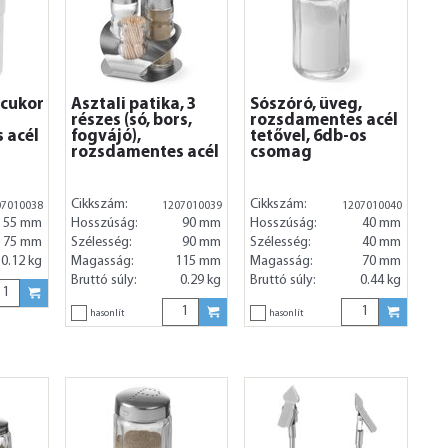
rcukor
Asztali patika, 3
Sószóró, üveg,
részes (só, bors,
rozsdamentes acél
 acél
fogvájó),
tetővel, 6db-os
rozsdamentes acél
csomag
Cikkszám:
Cikkszám:
07010038
1207010039
1207010040
55 mm
Hosszúság:
90 mm
Hosszúság:
40 mm
75 mm
Szélesség:
90 mm
Szélesség:
40 mm
0.12 kg
Magasság:
115 mm
Magasság:
70 mm
Bruttó súly:
0.29 kg
Bruttó súly:
0.44 kg
hasonlít
hasonlít