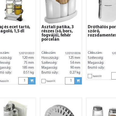
aj és ecet tartó,
Asztali patika, 3
Dróthálós po
agoló, 1,5 dl
részes (só, bors,
szóró,
fogvájó), fehér
rozsdamentes
porcelán
kszám:
Cikkszám:
Cikkszám:
1207010033
1207010036
12
sszúság:
120 mm
Hosszúság:
125 mm
Szélesség:
lesség:
75 mm
Szélesség:
54 mm
Magasság:
gasság:
185 mm
Magasság:
90 mm
Bruttó súly:
ttó súly:
0.51 kg
Bruttó súly:
0.27 kg
hasonlít
hasonlít
hasonlít