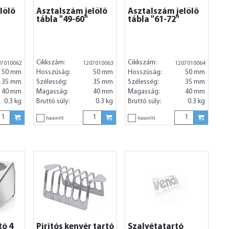
lölő
Asztalszám jelölő
Asztalszám jelölő
tábla "49-60"
tábla "61-72"
Cikkszám:
Cikkszám:
07010062
1207010063
1207010064
50 mm
Hosszúság:
50 mm
Hosszúság:
50 mm
35 mm
Szélesség:
35 mm
Szélesség:
35 mm
40 mm
Magasság:
40 mm
Magasság:
40 mm
0.3 kg
Bruttó súly:
0.3 kg
Bruttó súly:
0.3 kg
hasonlít
hasonlít
tó 4
Pirítós kenyér tartó
Szalvétatartó