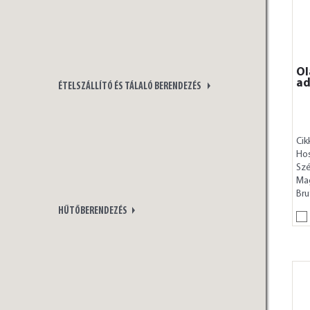
Ol
ad
ÉTELSZÁLLÍTÓ ÉS TÁLALÓ BERENDEZÉS
Cik
Ho
Szé
Ma
Bru
HŰTŐBERENDEZÉS