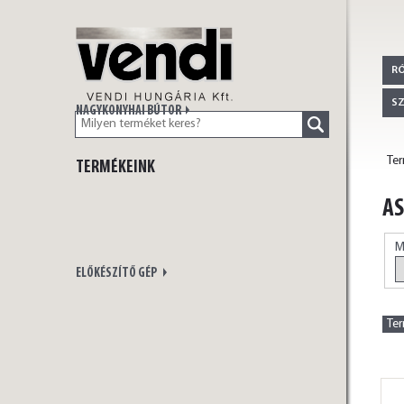
VENDI
R
S
NAGYKONYHAI BÚTOR
Te
TERMÉKEINK
HUNGÁRIA Kft.
AS
M
ELŐKÉSZÍTŐ GÉP
Te