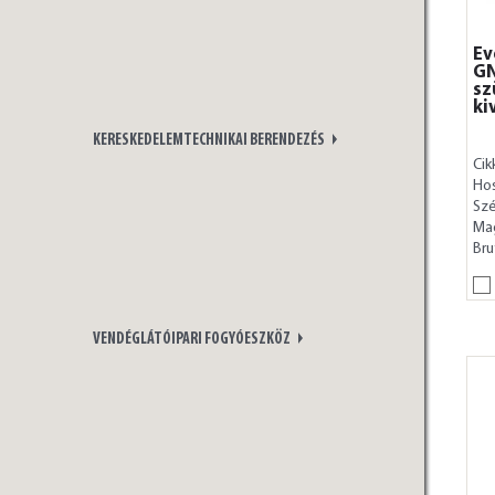
Ev
GN
sz
ki
KERESKEDELEMTECHNIKAI BERENDEZÉS
Cik
Ho
Szé
Ma
Bru
VENDÉGLÁTÓIPARI FOGYÓESZKÖZ