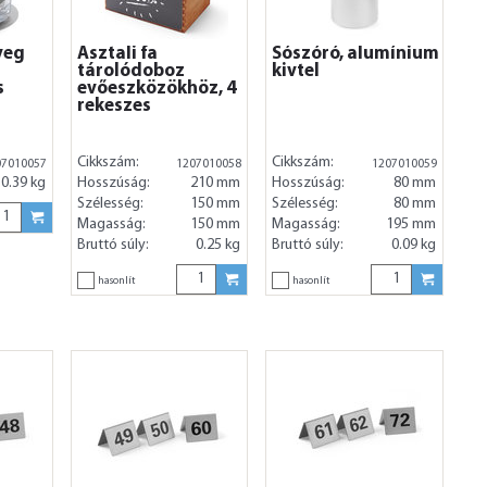
veg
Asztali fa
Sószóró, alumínium
tárolódoboz
kivtel
s
evőeszközökhöz, 4
rekeszes
Cikkszám:
Cikkszám:
07010057
1207010058
1207010059
0.39 kg
Hosszúság:
210 mm
Hosszúság:
80 mm
Szélesség:
150 mm
Szélesség:
80 mm
Magasság:
150 mm
Magasság:
195 mm
Bruttó súly:
0.25 kg
Bruttó súly:
0.09 kg
hasonlít
hasonlít