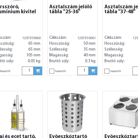
rsszóró,
Asztalszám jelölő
Asztalszám je
umínium kivitel
tábla "25-36"
tábla "37-48"
kszám:
Cikkszám:
Cikkszám:
1207010060
1207010061
12
sszúság:
65 mm
Hosszúság:
50 mm
Hosszúság:
lesség:
65 mm
Szélesség:
35 mm
Szélesség:
gasság:
105 mm
Magasság:
40 mm
Magasság:
ttó súly:
0.05 kg
Bruttó súly:
0.3 kg
Bruttó súly:
hasonlít
hasonlít
hasonlít
aj és ecet tartó,
Evőeszköztartó
Evőeszköztar