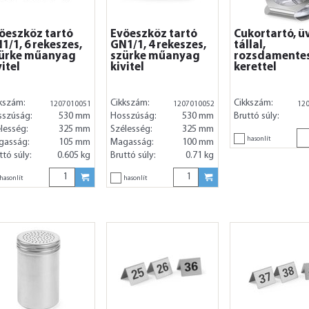
őeszköz tartó
Evőeszköz tartó
Cukortartó, ü
1/1, 6 rekeszes,
GN1/1, 4 rekeszes,
tállal,
ürke műanyag
szürke műanyag
rozsdamente
vitel
kivitel
kerettel
kszám:
Cikkszám:
Cikkszám:
1207010051
1207010052
12
sszúság:
530 mm
Hosszúság:
530 mm
Bruttó súly:
lesség:
325 mm
Szélesség:
325 mm
hasonlít
gasság:
105 mm
Magasság:
100 mm
ttó súly:
0.605 kg
Bruttó súly:
0.71 kg
hasonlít
hasonlít