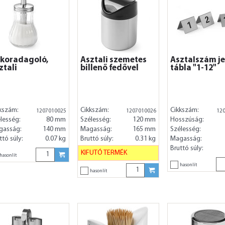
koradagoló,
Asztali szemetes
Asztalszám je
ztali
billenő fedővel
tábla "1-12"
kszám:
Cikkszám:
Cikkszám:
1207010025
1207010026
12
lesség:
80 mm
Szélesség:
120 mm
Hosszúság:
gasság:
140 mm
Magasság:
165 mm
Szélesség:
ttó súly:
0.07 kg
Bruttó súly:
0.31 kg
Magasság:
Bruttó súly:
KIFUTÓ TERMÉK
hasonlít
hasonlít
hasonlít