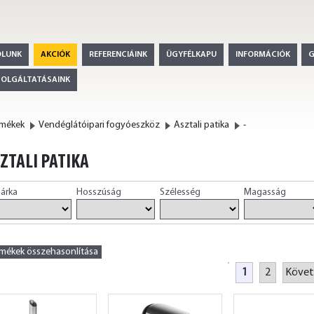
ÓLUNK
AKCIÓK
REFERENCIÁINK
ÜGYFÉLKAPU
INFORMÁCIÓK
ZOLGÁLTATÁSAINK
rmékek
Vendéglátóipari fogyóeszköz
Asztali patika
-
ZTALI PATIKA
árka
Hosszúság
Szélesség
Magasság
rmékek összehasonlítása
1
2
Követ