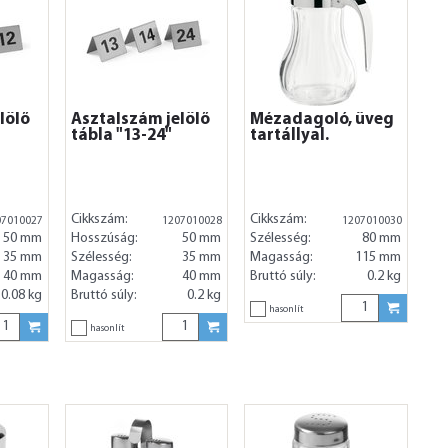
lölő
Asztalszám jelölő
Mézadagoló, üveg
tábla "13-24"
tartállyal.
Cikkszám:
Cikkszám:
07010027
1207010028
1207010030
50 mm
Hosszúság:
50 mm
Szélesség:
80 mm
35 mm
Szélesség:
35 mm
Magasság:
115 mm
40 mm
Magasság:
40 mm
Bruttó súly:
0.2 kg
0.08 kg
Bruttó súly:
0.2 kg
hasonlít
hasonlít