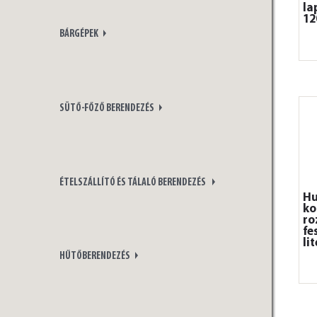
la
12
BÁRGÉPEK
SÜTŐ-FŐZŐ BERENDEZÉS
ÉTELSZÁLLÍTÓ ÉS TÁLALÓ BERENDEZÉS
Hu
ko
ro
fe
li
HŰTŐBERENDEZÉS