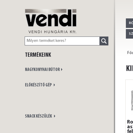
VENDI
R
S
Főo
TERMÉKEINK
HUNGÁRIA Kft.
KI
NAGYKONYHAI BÚTOR
ELŐKÉSZÍTŐ GÉP
SNACK KÉSZÜLÉK
Ro
as
fe