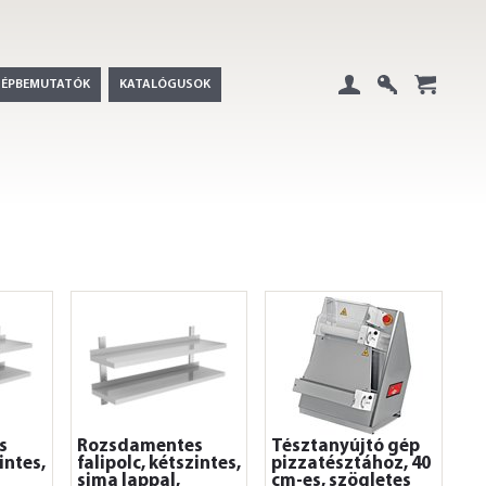
GÉPBEMUTATÓK
KATALÓGUSOK
Belépés
Regisztráció
+
s
Rozsdamentes
Tésztanyújtó gép
intes,
falipolc, kétszintes,
pizzatésztához, 40
sima lappal,
cm-es, szögletes