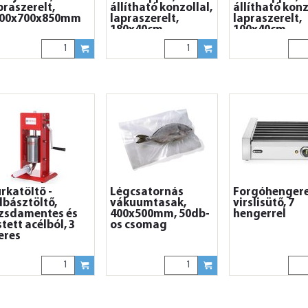
praszerelt,
állítható konzollal,
állítható konz
00x700x850mm
lapraszerelt,
lapraszerelt,
180x40cm
100x40cm
rkatöltő -
Légcsatornás
Forgóhenger
lbásztöltő,
vákuumtasak,
virslisütő, 7
zsdamentes és
400x500mm, 50db-
hengerrel
stett acélból, 3
os csomag
teres