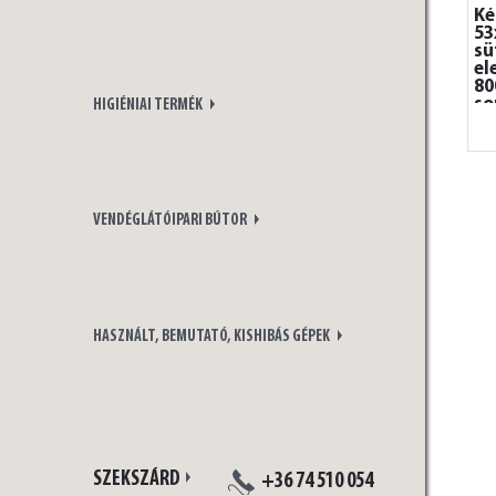
Ké
53
sü
el
80
so
HIGIÉNIAI TERMÉK
VENDÉGLÁTÓIPARI BÚTOR
HASZNÁLT, BEMUTATÓ, KISHIBÁS GÉPEK
SZEKSZÁRD
+36 74 510 054