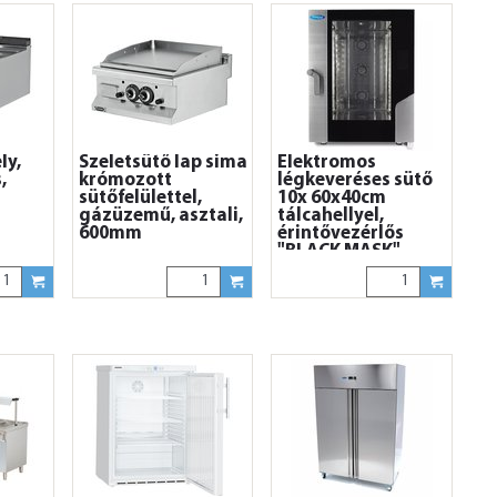
ly,
Szeletsütő lap sima
Elektromos
,
krómozott
légkeveréses sütő
sütőfelülettel,
10x 60x40cm
gázüzemű, asztali,
tálcahellyel,
600mm
érintővezérlős
"BLACK MASK"
kezelőpanellel