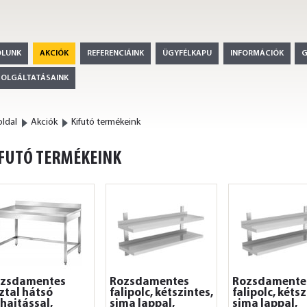
ÓLUNK
AKCIÓK
REFERENCIÁINK
ÜGYFÉLKAPU
INFORMÁCIÓK
ZOLGÁLTATÁSAINK
ldal
Akciók
Kifutó termékeink
FUTÓ TERMÉKEINK
zsdamentes
Rozsdamentes
Rozsdamente
ztal hátsó
falipolc, kétszintes,
falipolc, kétsz
lhajtással,
sima lappal,
sima lappal,