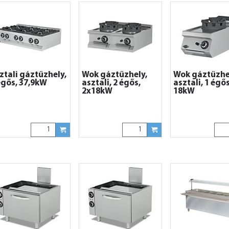
ztali gáztűzhely,
Wok gáztűzhely,
Wok gáztűzhe
égős, 37,9kW
asztali, 2 égős,
asztali, 1 égős
2x18kW
18kW