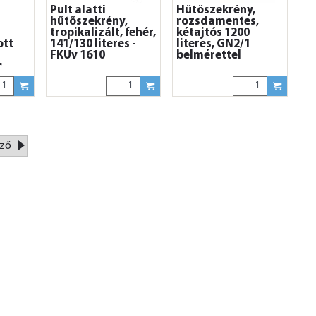
Pult alatti
Hűtőszekrény,
hűtőszekrény,
rozsdamentes,
tropikalizált, fehér,
kétajtós 1200
ott
141/130 literes -
literes, GN2/1
FKUv 1610
belmérettel
,
mm
ző
»