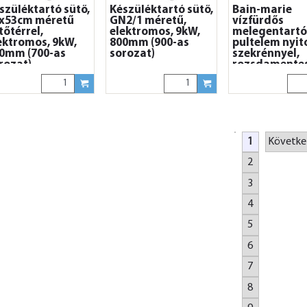
szüléktartó sütő,
Készüléktartó sütő,
Bain-marie
x53cm méretű
GN2/1 méretű,
vízfürdős
tőtérrel,
elektromos, 9kW,
melegentartó
ektromos, 9kW,
800mm (900-as
pultelem nyit
0mm (700-as
sorozat)
szekrénnyel,
rozat)
rozsdamentes
GN6/1, 2100
1
Követke
2
3
4
5
6
7
8