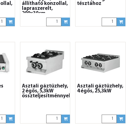
ollal,
állítható konzollal,
tésztához
lapraszerelt,
200x30cm
es
Asztali gáztűzhely,
Asztali gáztűzhely,
2 égős, 5,3kW
4 égős, 25,3kW
összteljesítménnyel