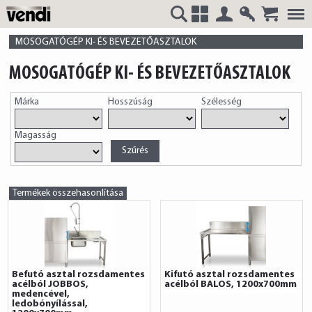
Belépés
Regisztrá
VENDI
+
MOSOGATÓGÉP KI- ÉS BEVEZETŐASZTALOK
MOSOGATÓGÉP KI- ÉS BEVEZETŐASZTALOK
Márka
Hosszúság
Szélesség
HUNGÁRIA
Magasság
Kft.
Termékek összehasonlítása
Befutó asztal rozsdamentes
Kifutó asztal rozsdamentes
acélból JOBBOS,
acélból BALOS, 1200x700mm
medencével,
ledobónyílással,