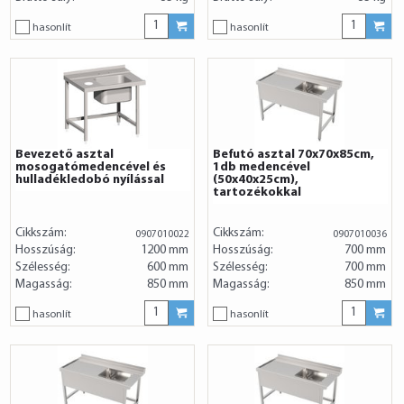
hasonlít
hasonlít
Bevezető asztal
Befutó asztal 70x70x85cm,
mosogatómedencével és
1db medencével
hulladékledobó nyílással
(50x40x25cm),
tartozékokkal
Cikkszám:
Cikkszám:
0907010022
0907010036
Hosszúság:
1200 mm
Hosszúság:
700 mm
Szélesség:
600 mm
Szélesség:
700 mm
Magasság:
850 mm
Magasság:
850 mm
hasonlít
hasonlít