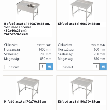
Befutó asztal 140x70x85cm,
Kifutó asztal 60x70x85cm
1db medencével
(50x40x25cm),
tartozékokkal
Cikkszám:
Cikkszám:
0907010043
0907010044
Hosszúság:
1400 mm
Hosszúság:
600 mm
Szélesség:
700 mm
Szélesség:
700 mm
Magasság:
850 mm
Magasság:
850 mm
hasonlít
hasonlít
Kifutó asztal 70x70x85cm
Kifutó asztal 80x70x85cm