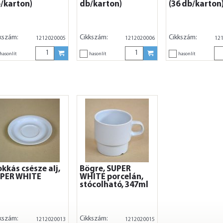
/karton)
db/karton)
(36 db/karton
kszám:
Cikkszám:
Cikkszám:
1212020005
1212020006
12
hasonlít
hasonlít
hasonlít
kkás csésze alj,
Bögre, SUPER
PER WHITE
WHITE porcelán,
stócolható, 347ml
kszám:
Cikkszám:
1212020013
1212020015