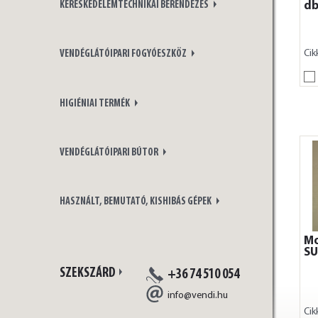
db
KERESKEDELEMTECHNIKAI BERENDEZÉS
Cik
VENDÉGLÁTÓIPARI FOGYÓESZKÖZ
HIGIÉNIAI TERMÉK
VENDÉGLÁTÓIPARI BÚTOR
HASZNÁLT, BEMUTATÓ, KISHIBÁS GÉPEK
Mo
SU
SZEKSZÁRD
+36 74 510 054
info@vendi.hu
Cik