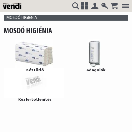
Belépés
Regisztrá
VENDI
+
MOSDÓ HIGIÉNIA
MOSDÓ HIGIÉNIA
HUNGÁRIA
Kéztörlő
Adagolók
Kft.
Kézfertőtlenítés