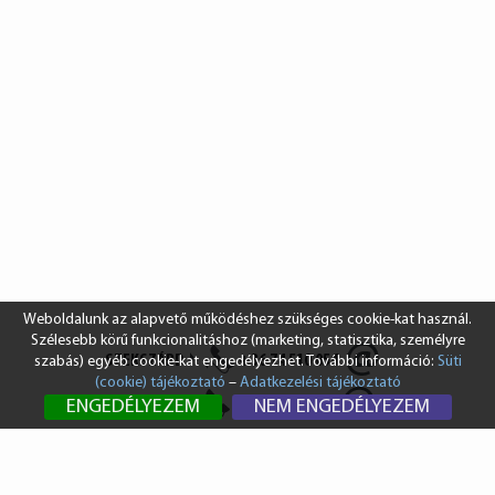
Weboldalunk az alapvető működéshez szükséges cookie-kat használ.
Szélesebb körű funkcionalitáshoz (marketing, statisztika, személyre
SZEKSZÁRD
+36 74 510 054
szabás) egyéb cookie-kat engedélyezhet. További információ:
Süti
(cookie) tájékoztató
–
Adatkezelési tájékoztató
BUDAPEST
+36 1 431 8687
ENGEDÉLYEZEM
NEM ENGEDÉLYEZEM
info@vendi.hu
bp@vendi.hu