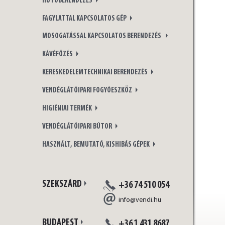
HŰTŐBERENDEZÉS
FAGYLATTAL KAPCSOLATOS GÉP
MOSOGATÁSSAL KAPCSOLATOS BERENDEZÉS
KÁVÉFŐZÉS
KERESKEDELEMTECHNIKAI BERENDEZÉS
VENDÉGLÁTÓIPARI FOGYÓESZKÖZ
HIGIÉNIAI TERMÉK
VENDÉGLÁTÓIPARI BÚTOR
HASZNÁLT, BEMUTATÓ, KISHIBÁS GÉPEK
SZEKSZÁRD
+36 74 510 054
info@vendi.hu
BUDAPEST
+36 1 431 8687