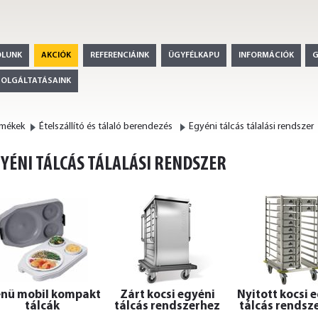
ÓLUNK
AKCIÓK
REFERENCIÁINK
ÜGYFÉLKAPU
INFORMÁCIÓK
ZOLGÁLTATÁSAINK
rmékek
Ételszállító és tálaló berendezés
Egyéni tálcás tálalási rendszer
YÉNI TÁLCÁS TÁLALÁSI RENDSZER
nü mobil kompakt
Zárt kocsi egyéni
Nyitott kocsi 
tálcák
tálcás rendszerhez
tálcás rendsz