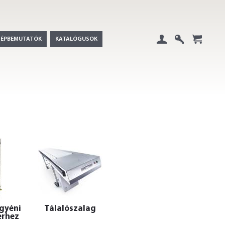
GÉPBEMUTATÓK
KATALÓGUSOK
Belépés
Regisztráció
+
egyéni
Tálalószalag
erhez