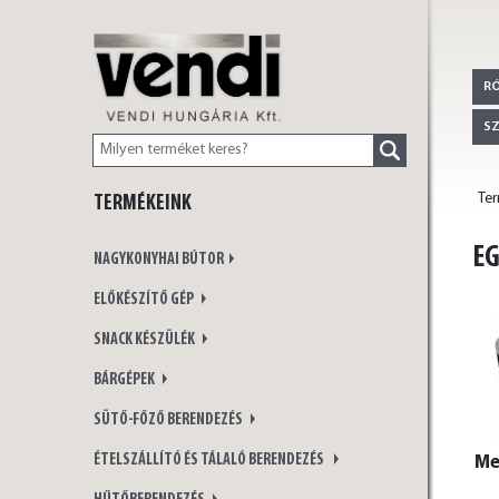
VENDI
R
S
Te
TERMÉKEINK
HUNGÁRIA Kft.
EG
NAGYKONYHAI BÚTOR
ELŐKÉSZÍTŐ GÉP
SNACK KÉSZÜLÉK
BÁRGÉPEK
SÜTŐ-FŐZŐ BERENDEZÉS
ÉTELSZÁLLÍTÓ ÉS TÁLALÓ BERENDEZÉS
Me