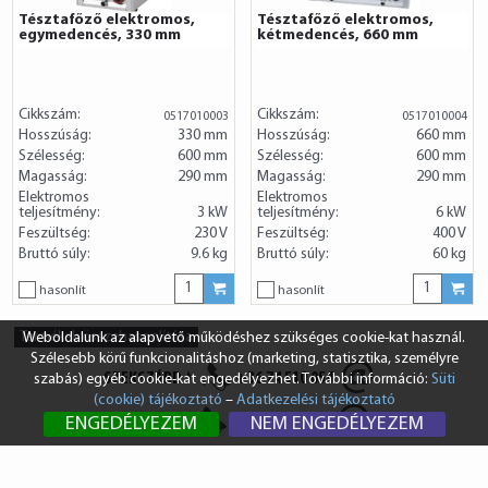
Tésztafőző elektromos,
Tésztafőző elektromos,
egymedencés, 330 mm
kétmedencés, 660 mm
Cikkszám:
Cikkszám:
0517010003
0517010004
Hosszúság:
330 mm
Hosszúság:
660 mm
Szélesség:
600 mm
Szélesség:
600 mm
Magasság:
290 mm
Magasság:
290 mm
Elektromos
Elektromos
teljesítmény:
3 kW
teljesítmény:
6 kW
Feszültség:
230 V
Feszültség:
400 V
Bruttó súly:
9.6 kg
Bruttó súly:
60 kg
hasonlít
hasonlít
Termékek összehasonlítása
Weboldalunk az alapvető működéshez szükséges cookie-kat használ.
Szélesebb körű funkcionalitáshoz (marketing, statisztika, személyre
SZEKSZÁRD
+36 74 510 054
szabás) egyéb cookie-kat engedélyezhet. További információ:
Süti
(cookie) tájékoztató
–
Adatkezelési tájékoztató
BUDAPEST
+36 1 431 8687
ENGEDÉLYEZEM
NEM ENGEDÉLYEZEM
info@vendi.hu
bp@vendi.hu