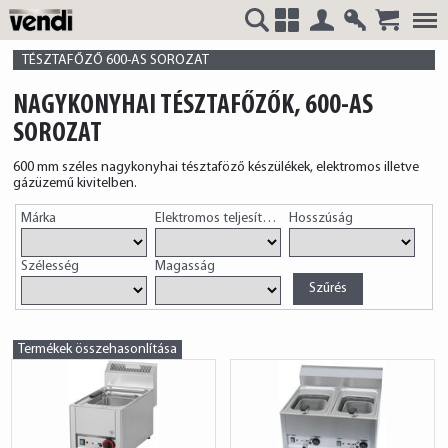
Belépés
Regisztrá
VENDI
+
TÉSZTAFŐZŐ 600-AS SOROZAT
NAGYKONYHAI TÉSZTAFŐZŐK, 600-AS
SOROZAT
HUNGÁRIA
600 mm széles nagykonyhai tésztaföző készülékek, elektromos illetve
gázüzemű kivitelben.
Márka
Elektromos teljesítmény
Hosszúság
Szélesség
Magasság
Kft.
Termékek összehasonlítása