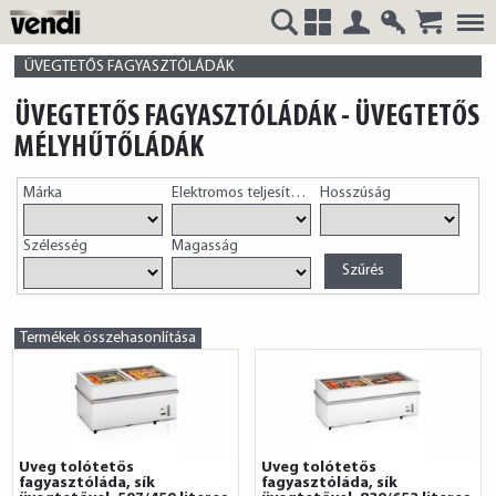
Belépés
Regisztrá
VENDI
+
ÜVEGTETŐS FAGYASZTÓLÁDÁK
ÜVEGTETŐS FAGYASZTÓLÁDÁK - ÜVEGTETŐS
MÉLYHŰTŐLÁDÁK
HUNGÁRIA
Márka
Elektromos teljesítmény
Hosszúság
Szélesség
Magasság
Kft.
Termékek összehasonlítása
Üveg tolótetős
Üveg tolótetős
fagyasztóláda, sík
fagyasztóláda, sík