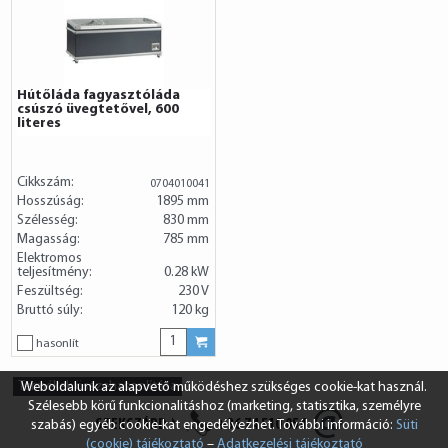
Hútőláda fagyasztóláda
csúszó üvegtetővel, 600
literes
Cikkszám:
0704010041
Hosszúság:
1895 mm
Szélesség:
830 mm
Magasság:
785 mm
Elektromos
teljesítmény:
0.28 kW
Feszültség:
230 V
Bruttó súly:
120 kg
hasonlít
Termékek összehasonlítása
Weboldalunk az alapvető működéshez szükséges cookie-kat használ.
Szélesebb körű funkcionalitáshoz (marketing, statisztika, személyre
SZEKSZÁRD
+36 74 510 054
szabás) egyéb cookie-kat engedélyezhet. További információ:
Süti
(cookie) tájékoztató
–
Adatkezelési tájékoztató