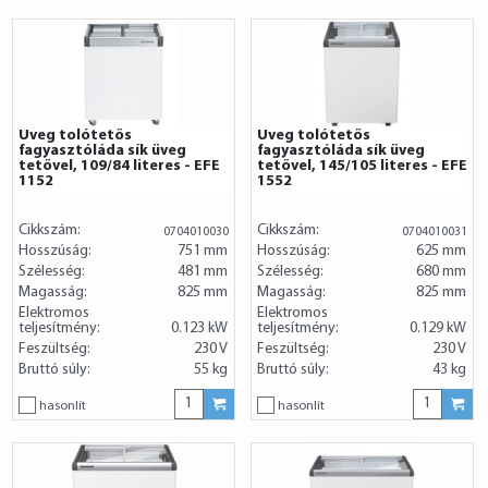
Üveg tolótetős
Üveg tolótetős
fagyasztóláda sík üveg
fagyasztóláda sík üveg
tetővel, 109/84 literes - EFE
tetővel, 145/105 literes - EFE
1152
1552
Cikkszám:
Cikkszám:
0704010030
0704010031
Hosszúság:
751 mm
Hosszúság:
625 mm
Szélesség:
481 mm
Szélesség:
680 mm
Magasság:
825 mm
Magasság:
825 mm
Elektromos
Elektromos
teljesítmény:
0.123 kW
teljesítmény:
0.129 kW
Feszültség:
230 V
Feszültség:
230 V
Bruttó súly:
55 kg
Bruttó súly:
43 kg
hasonlít
hasonlít