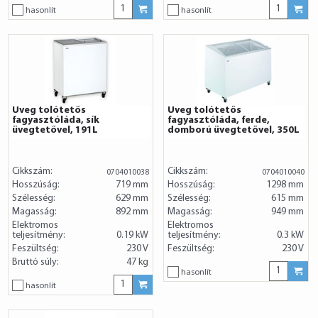
hasonlít
hasonlít
Üveg tolótetős
Üveg tolótetős
fagyasztóláda, sík
fagyasztóláda, ferde,
üvegtetővel, 191L
domború üvegtetővel, 350L
Cikkszám:
Cikkszám:
0704010038
0704010040
Hosszúság:
719 mm
Hosszúság:
1298 mm
Szélesség:
629 mm
Szélesség:
615 mm
Magasság:
892 mm
Magasság:
949 mm
Elektromos
Elektromos
teljesítmény:
0.19 kW
teljesítmény:
0.3 kW
Feszültség:
230 V
Feszültség:
230 V
Bruttó súly:
47 kg
hasonlít
hasonlít