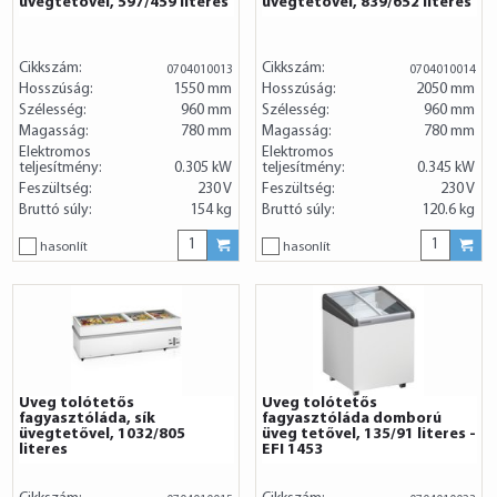
üvegtetővel, 597/459 literes
üvegtetővel, 839/652 literes
Cikkszám:
Cikkszám:
0704010013
0704010014
Hosszúság:
1550 mm
Hosszúság:
2050 mm
Szélesség:
960 mm
Szélesség:
960 mm
Magasság:
780 mm
Magasság:
780 mm
Elektromos
Elektromos
teljesítmény:
0.305 kW
teljesítmény:
0.345 kW
Feszültség:
230 V
Feszültség:
230 V
Bruttó súly:
154 kg
Bruttó súly:
120.6 kg
hasonlít
hasonlít
Üveg tolótetős
Üveg tolótetős
fagyasztóláda, sík
fagyasztóláda domború
üvegtetővel, 1032/805
üveg tetővel, 135/91 literes -
literes
EFI 1453