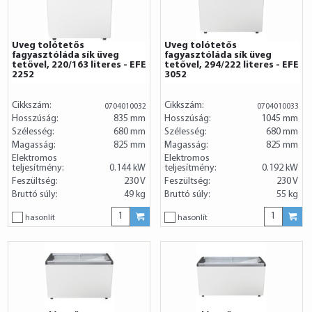
Üveg tolótetős
Üveg tolótetős
fagyasztóláda sík üveg
fagyasztóláda sík üveg
tetővel, 220/163 literes - EFE
tetővel, 294/222 literes - EFE
2252
3052
Cikkszám:
Cikkszám:
0704010032
0704010033
Hosszúság:
835 mm
Hosszúság:
1045 mm
Szélesség:
680 mm
Szélesség:
680 mm
Magasság:
825 mm
Magasság:
825 mm
Elektromos
Elektromos
teljesítmény:
0.144 kW
teljesítmény:
0.192 kW
Feszültség:
230 V
Feszültség:
230 V
Bruttó súly:
49 kg
Bruttó súly:
55 kg
hasonlít
hasonlít