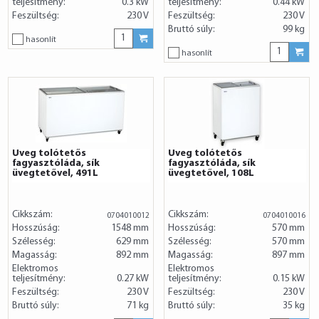
teljesítmény:
0.3 kW
teljesítmény:
0.44 kW
Feszültség:
230 V
Feszültség:
230 V
Bruttó súly:
99 kg
hasonlít
hasonlít
Üveg tolótetős
Üveg tolótetős
fagyasztóláda, sík
fagyasztóláda, sík
üvegtetővel, 491L
üvegtetővel, 108L
Cikkszám:
Cikkszám:
0704010012
0704010016
Hosszúság:
1548 mm
Hosszúság:
570 mm
Szélesség:
629 mm
Szélesség:
570 mm
Magasság:
892 mm
Magasság:
897 mm
Elektromos
Elektromos
teljesítmény:
0.27 kW
teljesítmény:
0.15 kW
Feszültség:
230 V
Feszültség:
230 V
Bruttó súly:
71 kg
Bruttó súly:
35 kg