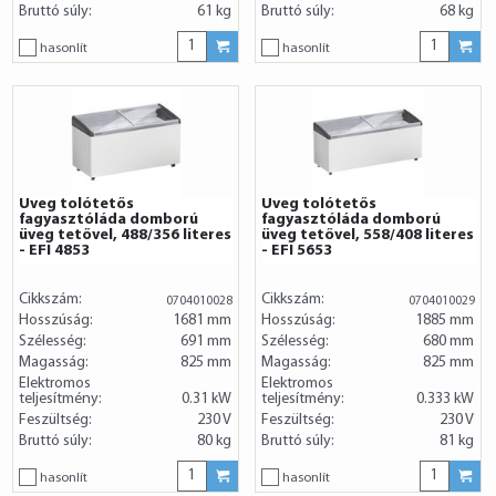
Bruttó súly:
61 kg
Bruttó súly:
68 kg
hasonlít
hasonlít
Üveg tolótetős
Üveg tolótetős
fagyasztóláda domború
fagyasztóláda domború
üveg tetővel, 488/356 literes
üveg tetővel, 558/408 literes
- EFI 4853
- EFI 5653
Cikkszám:
Cikkszám:
0704010028
0704010029
Hosszúság:
1681 mm
Hosszúság:
1885 mm
Szélesség:
691 mm
Szélesség:
680 mm
Magasság:
825 mm
Magasság:
825 mm
Elektromos
Elektromos
teljesítmény:
0.31 kW
teljesítmény:
0.333 kW
Feszültség:
230 V
Feszültség:
230 V
Bruttó súly:
80 kg
Bruttó súly:
81 kg
hasonlít
hasonlít