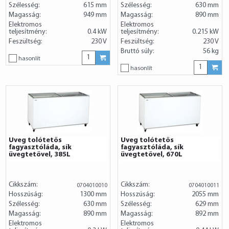
Szélesség:
615 mm
Szélesség:
630 mm
Magasság:
949 mm
Magasság:
890 mm
Elektromos
Elektromos
teljesítmény:
0.4 kW
teljesítmény:
0.215 kW
Feszültség:
230 V
Feszültség:
230 V
Bruttó súly:
56 kg
hasonlít
hasonlít
Üveg tolótetős
Üveg tolótetős
fagyasztóláda, sík
fagyasztóláda, sík
üvegtetővel, 385L
üvegtetővel, 670L
Cikkszám:
Cikkszám:
0704010010
0704010011
Hosszúság:
1300 mm
Hosszúság:
2055 mm
Szélesség:
630 mm
Szélesség:
629 mm
Magasság:
890 mm
Magasság:
892 mm
Elektromos
Elektromos