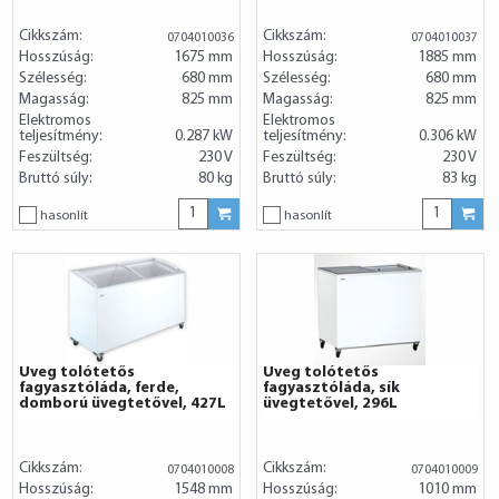
Cikkszám:
Cikkszám:
0704010036
0704010037
Hosszúság:
1675 mm
Hosszúság:
1885 mm
Szélesség:
680 mm
Szélesség:
680 mm
Magasság:
825 mm
Magasság:
825 mm
Elektromos
Elektromos
teljesítmény:
0.287 kW
teljesítmény:
0.306 kW
Feszültség:
230 V
Feszültség:
230 V
Bruttó súly:
80 kg
Bruttó súly:
83 kg
hasonlít
hasonlít
Üveg tolótetős
Üveg tolótetős
fagyasztóláda, ferde,
fagyasztóláda, sík
domború üvegtetővel, 427L
üvegtetővel, 296L
Cikkszám:
Cikkszám:
0704010008
0704010009
Hosszúság:
1548 mm
Hosszúság:
1010 mm