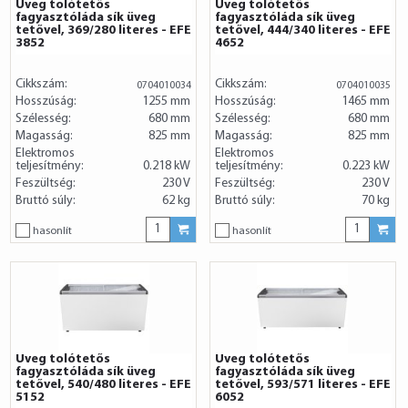
Üveg tolótetős
Üveg tolótetős
fagyasztóláda sík üveg
fagyasztóláda sík üveg
tetővel, 369/280 literes - EFE
tetővel, 444/340 literes - EFE
3852
4652
Cikkszám:
Cikkszám:
0704010034
0704010035
Hosszúság:
1255 mm
Hosszúság:
1465 mm
Szélesség:
680 mm
Szélesség:
680 mm
Magasság:
825 mm
Magasság:
825 mm
Elektromos
Elektromos
teljesítmény:
0.218 kW
teljesítmény:
0.223 kW
Feszültség:
230 V
Feszültség:
230 V
Bruttó súly:
62 kg
Bruttó súly:
70 kg
hasonlít
hasonlít
Üveg tolótetős
Üveg tolótetős
fagyasztóláda sík üveg
fagyasztóláda sík üveg
tetővel, 540/480 literes - EFE
tetővel, 593/571 literes - EFE
5152
6052