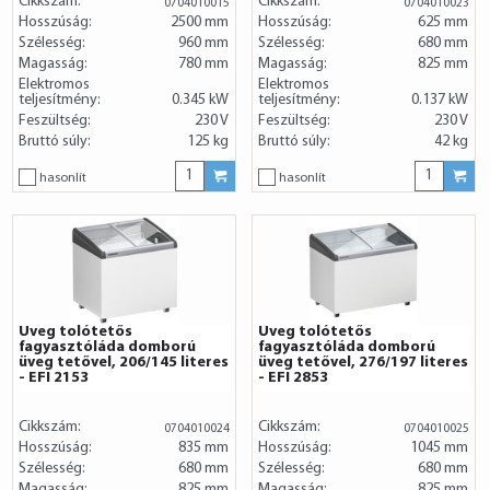
Cikkszám:
Cikkszám:
0704010015
0704010023
Hosszúság:
2500 mm
Hosszúság:
625 mm
Szélesség:
960 mm
Szélesség:
680 mm
Magasság:
780 mm
Magasság:
825 mm
Elektromos
Elektromos
teljesítmény:
0.345 kW
teljesítmény:
0.137 kW
Feszültség:
230 V
Feszültség:
230 V
Bruttó súly:
125 kg
Bruttó súly:
42 kg
hasonlít
hasonlít
Üveg tolótetős
Üveg tolótetős
fagyasztóláda domború
fagyasztóláda domború
üveg tetővel, 206/145 literes
üveg tetővel, 276/197 literes
- EFI 2153
- EFI 2853
Cikkszám:
Cikkszám:
0704010024
0704010025
Hosszúság:
835 mm
Hosszúság:
1045 mm
Szélesség:
680 mm
Szélesség:
680 mm
Magasság:
825 mm
Magasság:
825 mm