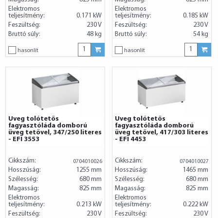
Elektromos
Elektromos
teljesítmény:
0.171 kW
teljesítmény:
0.185 kW
Feszültség:
230 V
Feszültség:
230 V
Bruttó súly:
48 kg
Bruttó súly:
54 kg
hasonlít
hasonlít
Üveg tolótetős
Üveg tolótetős
fagyasztóláda domború
fagyasztóláda domború
üveg tetővel, 347/250 literes
üveg tetővel, 417/303 literes
- EFI 3553
- EFI 4453
Cikkszám:
Cikkszám:
0704010026
0704010027
Hosszúság:
1255 mm
Hosszúság:
1465 mm
Szélesség:
680 mm
Szélesség:
680 mm
Magasság:
825 mm
Magasság:
825 mm
Elektromos
Elektromos
teljesítmény:
0.213 kW
teljesítmény:
0.222 kW
Feszültség:
230 V
Feszültség:
230 V