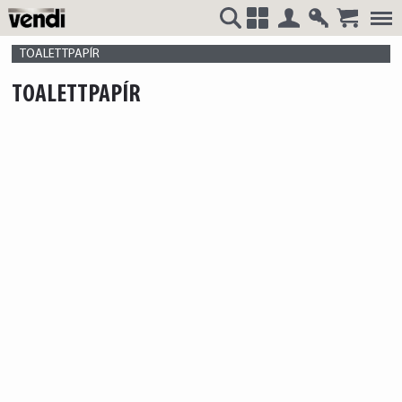
Belépés
Regisztrá
VENDI
+
TOALETTPAPÍR
TOALETTPAPÍR
HUNGÁRIA
Kft.