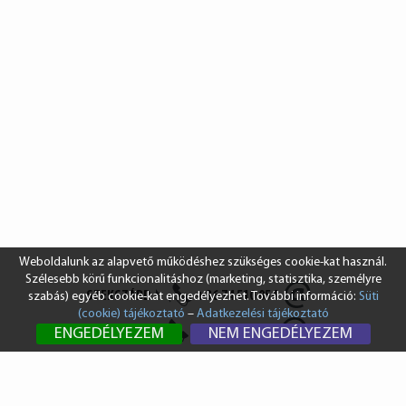
Weboldalunk az alapvető működéshez szükséges cookie-kat használ.
Szélesebb körű funkcionalitáshoz (marketing, statisztika, személyre
SZEKSZÁRD
+36 74 510 054
szabás) egyéb cookie-kat engedélyezhet. További információ:
Süti
(cookie) tájékoztató
–
Adatkezelési tájékoztató
BUDAPEST
+36 1 431 8687
ENGEDÉLYEZEM
NEM ENGEDÉLYEZEM
info@vendi.hu
bp@vendi.hu