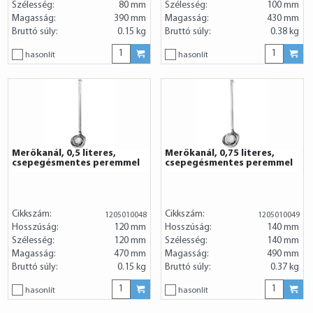
Szélesség:
80 mm
Szélesség:
100 mm
Magasság:
390 mm
Magasság:
430 mm
Bruttó súly:
0.15 kg
Bruttó súly:
0.38 kg
hasonlít
hasonlít
Merőkanál, 0,5 literes,
Merőkanál, 0,75 literes,
csepegésmentes peremmel
csepegésmentes peremmel
Cikkszám:
Cikkszám:
1205010048
1205010049
Hosszúság:
120 mm
Hosszúság:
140 mm
Szélesség:
120 mm
Szélesség:
140 mm
Magasság:
470 mm
Magasság:
490 mm
Bruttó súly:
0.15 kg
Bruttó súly:
0.37 kg
hasonlít
hasonlít