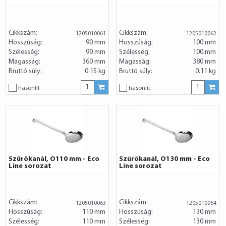
Cikkszám:
Cikkszám:
1205010061
1205010062
Hosszúság:
90 mm
Hosszúság:
100 mm
Szélesség:
90 mm
Szélesség:
100 mm
Magasság:
360 mm
Magasság:
380 mm
Bruttó súly:
0.15 kg
Bruttó súly:
0.11 kg
hasonlít
hasonlít
Szűrőkanál, O110 mm - Eco
Szűrőkanál, O130 mm - Eco
Line sorozat
Line sorozat
Cikkszám:
Cikkszám:
1205010063
1205010064
Hosszúság:
110 mm
Hosszúság:
130 mm
Szélesség:
110 mm
Szélesség:
130 mm