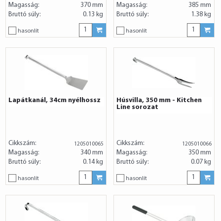
Magasság:
370 mm
Magasság:
385 mm
Bruttó súly:
0.13 kg
Bruttó súly:
1.38 kg
hasonlít
hasonlít
Lapátkanál, 34cm nyélhossz
Húsvilla, 350 mm - Kitchen
Line sorozat
Cikkszám:
Cikkszám:
1205010065
1205010066
Magasság:
340 mm
Magasság:
350 mm
Bruttó súly:
0.14 kg
Bruttó súly:
0.07 kg
hasonlít
hasonlít