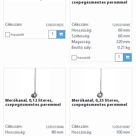
csepegésmentes peremmel
Cikkszám:
Cikkszám:
1205010025
1205010045
Hosszúság:
60 mm
hasonlít
Szélesség:
60 mm
Magasság:
320 mm
Bruttó súly:
0.21 kg
hasonlít
Merőkanál, 0,12 literes,
Merőkanál, 0,25 literes,
csepegésmentes peremmel
csepegésmentes peremmel
Cikkszám:
Cikkszám:
1205010046
1205010047
Hosszúság:
80 mm
Hosszúság:
100 mm