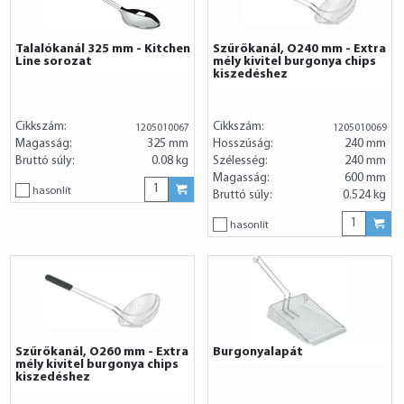
Talalókanál 325 mm - Kitchen
Szűrőkanál, O240 mm - Extra
Line sorozat
mély kivitel burgonya chips
kiszedéshez
Cikkszám:
Cikkszám:
1205010067
1205010069
Magasság:
325 mm
Hosszúság:
240 mm
Bruttó súly:
0.08 kg
Szélesség:
240 mm
Magasság:
600 mm
hasonlít
Bruttó súly:
0.524 kg
hasonlít
Szűrőkanál, O260 mm - Extra
Burgonyalapát
mély kivitel burgonya chips
kiszedéshez