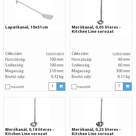
Lapátkanál, 10x51cm
Merőkanál, 0,05 literes -
Kitchen Line sorozat
Cikkszám:
Cikkszám:
1205010059
1205010060
Hosszúság:
100 mm
Hosszúság:
60 mm
Szélesség:
100 mm
Szélesség:
60 mm
Magasság:
510 mm
Magasság:
300 mm
Bruttó súly:
0.32 kg
Bruttó súly:
0.11 kg
hasonlít
hasonlít
Merőkanál, 0,18 literes -
Merőkanál, 0,25 literes -
Kitchen Line sorozat
Kitchen Line sorozat