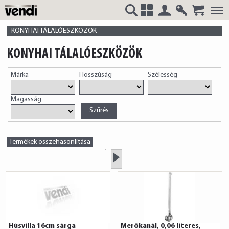
Belépés
Regisztrá
VENDI
+
KONYHAI TÁLALÓESZKÖZÖK
KONYHAI TÁLALÓESZKÖZÖK
Márka
Hosszúság
Szélesség
HUNGÁRIA
Magasság
Kft.
Termékek összehasonlítása
»
Húsvilla 16cm sárga
Merőkanál, 0,06 literes,