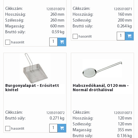
Cikkszám:
Cikkszám:
1205010070
1205010071
Hosszúság:
260 mm
Hosszúság:
160 mm
Szélesség:
260 mm
Szélesség:
200 mm
Magasság:
600 mm
Bruttó súly:
0.264 kg
Bruttó súly:
0.59 kg
hasonlít
hasonlít
Burgonyalapát - Erősített
Habszedőkanál, O120 mm -
kivitel
Normál dróthálóval
Cikkszám:
Cikkszám:
1205010072
1205010073
Bruttó súly:
0.271 kg
Hosszúság:
120 mm
Szélesség:
120 mm
hasonlít
Magasság:
355 mm
Bruttó súly:
0.136 kg