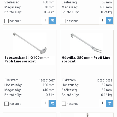
Szélesség:
160 mm
Szélesség:
65 mm
Magasság:
530 mm
Magasság:
480 mm
Bruttó súly:
0.54 kg
Bruttó súly:
0.24 kg
hasonlít
hasonlít
Szószoskanál, O100 mm -
Húsvilla, 350 mm - Profi Line
Profi Line sorozat
sorozat
Cikkszám:
Cikkszám:
1205010057
1205010058
Hosszúság:
100 mm
Hosszúság:
35 mm
Magasság:
410 mm
Szélesség:
35 mm
Bruttó súly:
0.3 kg
Bruttó súly:
0.16 kg
hasonlít
hasonlít