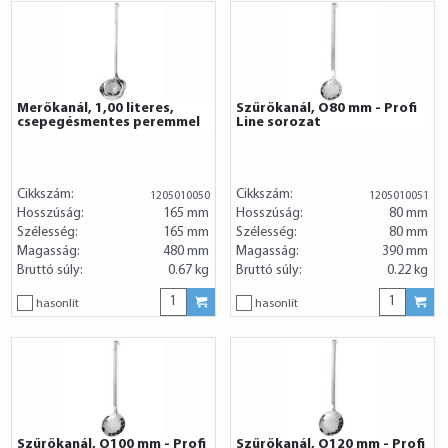
Merőkanál, 1,00 literes,
Szűrőkanál, O80 mm - Profi
csepegésmentes peremmel
Line sorozat
Cikkszám:
Cikkszám:
1205010050
1205010051
Hosszúság:
165 mm
Hosszúság:
80 mm
Szélesség:
165 mm
Szélesség:
80 mm
Magasság:
480 mm
Magasság:
390 mm
Bruttó súly:
0.67 kg
Bruttó súly:
0.22 kg
hasonlít
hasonlít
Szűrőkanál, O100 mm - Profi
Szűrőkanál, O120 mm - Profi