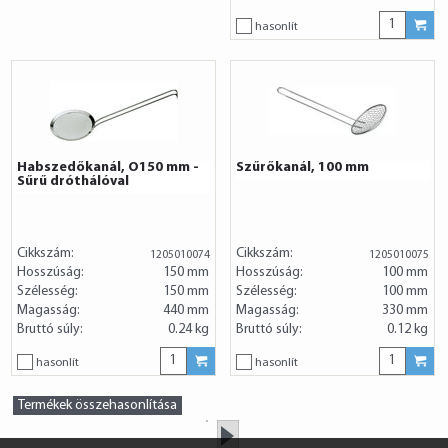
hasonlít
Habszedőkanál, O150 mm -
Szűrőkanál, 100 mm
Sűrű dróthálóval
Cikkszám:
Cikkszám:
1205010074
1205010075
Hosszúság:
150 mm
Hosszúság:
100 mm
Szélesség:
150 mm
Szélesség:
100 mm
Magasság:
440 mm
Magasság:
330 mm
Bruttó súly:
0.24 kg
Bruttó súly:
0.12 kg
hasonlít
hasonlít
Termékek összehasonlítása
»