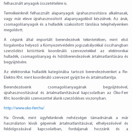
felhasznált anyagok összetételére is.
Termékeinknél felhasznált alapanyagok újrahasznosításra alkalmasak,
vagy már eleve újrahasznosított alapanyagokból készülnek. Az áruk,
csomagolóanyagok és a hulladék szakosított tárolása telephelyeinken
megoldott.
A cégünk által importált berendezések tekintetében, mint első
forgalomba helyező a Környezetvédelmi jogszabályokkal összhangban
szerződést kötöttünk koordináló szervezetekkel az elektronikai
hulladék, csomagolóanyag és hűtőberendezések ártalmatlanítására és
begyűjtésére.
Az elektronikai hulladék kategóriába tartozó berendezéseinket a Re-
Elektro Kht. mint koordináló szervezet gyűjti be és ártalmatlanítja.
Berendezéseink csomagolóanyagának begyűjtésével,
újrahasznosításával és ártalmatlanításával kapcsolatban az Öko-Ferr
Kht. koordináló szervezettel álunk szerződéses viszonyban.
http://www.oko-ferr.hu/
Ha Önnek, mint ügyfelünknek nehézségei támadnának a már
használaton kívüli gépeinek ártalmatlanításával, elhelyezésével és
feldolgozásával kapcsolatban, forduljanak hozzánk és a