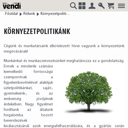
Belépés
Regisztrá
Főoldal
Rólunk
Környezetpolitikánk
VENDI
+
KÖRNYEZETPOLITIKÁNK
Cégünk és munkatársaink elkötelezett hívei vagyunk a környezetünk
HUNGÁRIA
megóvásának!
Munkánkat és munkaszervezésünket meghatározza ez a gondolatiság.
Ennek a mindenki számára
kiemelkedő fontosságú
szempontnak a
Kft.
figyelembevételével alakítjuk
üzletpolitikánkat, saját-,
gyermekeink-, és az
emberiség jövőjének
érdekében. Nagy figyelmet
fordítunk az általunk
forgalomba hozott
berendezések
kiválasztásánál azok energiafelhasználására, és a gyártás során