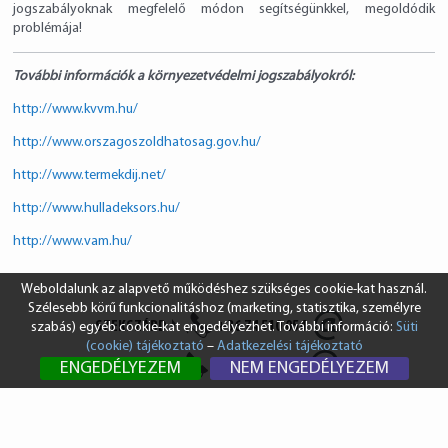
jogszabályoknak megfelelő módon segítségünkkel, megoldódik
problémája!
További információk a környezetvédelmi jogszabályokról:
http://www.kvvm.hu/
http://www.orszagoszoldhatosag.gov.hu/
http://www.termekdij.net/
http://www.hulladeksors.hu/
http://www.vam.hu/
Weboldalunk az alapvető működéshez szükséges cookie-kat használ.
Szélesebb körű funkcionalitáshoz (marketing, statisztika, személyre
SZEKSZÁRD
+36 74 510 054
szabás) egyéb cookie-kat engedélyezhet. További információ:
Süti
(cookie) tájékoztató
–
Adatkezelési tájékoztató
BUDAPEST
+36 1 431 8687
ENGEDÉLYEZEM
NEM ENGEDÉLYEZEM
info@vendi.hu
bp@vendi.hu