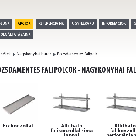
ÓLUNK
AKCIÓK
REFERENCIÁINK
ÜGYFÉLKAPU
INFORMÁCIÓK
ZOLGÁLTATÁSAINK
rmékek
Nagykonyhai bútor
Rozsdamentes falipolc
ZSDAMENTES FALIPOLCOK - NAGYKONYHAI FA
Fix konzollal
Állítható
Állítható
falikonzollal sima
falikonzoll
lappal
perforált la