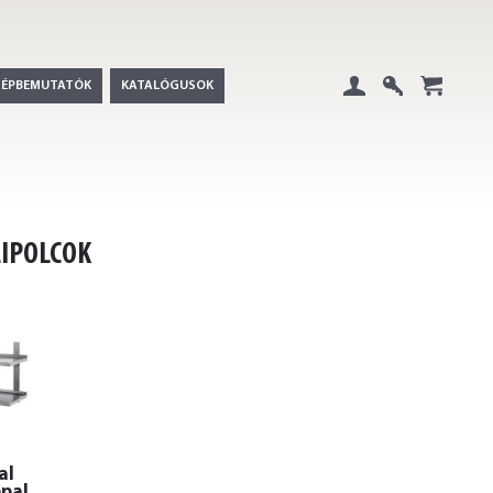
GÉPBEMUTATÓK
KATALÓGUSOK
Belépés
Regisztráció
+
LIPOLCOK
al
ppal