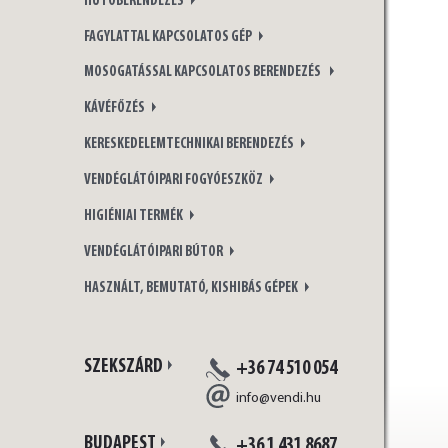
HŰTŐBERENDEZÉS
FAGYLATTAL KAPCSOLATOS GÉP
MOSOGATÁSSAL KAPCSOLATOS BERENDEZÉS
KÁVÉFŐZÉS
KERESKEDELEMTECHNIKAI BERENDEZÉS
VENDÉGLÁTÓIPARI FOGYÓESZKÖZ
HIGIÉNIAI TERMÉK
VENDÉGLÁTÓIPARI BÚTOR
HASZNÁLT, BEMUTATÓ, KISHIBÁS GÉPEK
SZEKSZÁRD
+36 74 510 054
info@vendi.hu
BUDAPEST
+36 1 431 8687