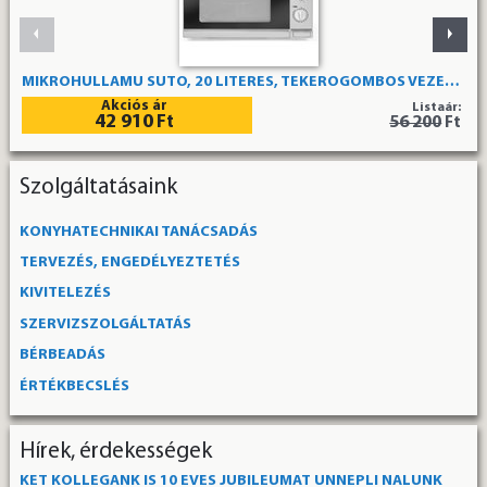
MIKROHULLÁMÚ SÜTŐ, 20 LITERES, TEKERŐGOMBOS VEZÉRLÉSSEL, FORGÓTÁNYÉRRAL, GRILL FUNKCIÓVAL APRÓ SZÁLLÍTÁSI SÉRÜLÉSSEL A CSATOLT KÉPEKEN LÁTHATÓ MÓDON
Akciós ár
Listaár:
42 910
Ft
56 200
Ft
Szolgáltatásaink
KONYHATECHNIKAI TANÁCSADÁS
TERVEZÉS, ENGEDÉLYEZTETÉS
KIVITELEZÉS
SZERVIZSZOLGÁLTATÁS
BÉRBEADÁS
ÉRTÉKBECSLÉS
Hírek, érdekességek
KÉT KOLLÉGÁNK IS 10 ÉVES JUBILEUMÁT ÜNNEPLI NÁLUNK