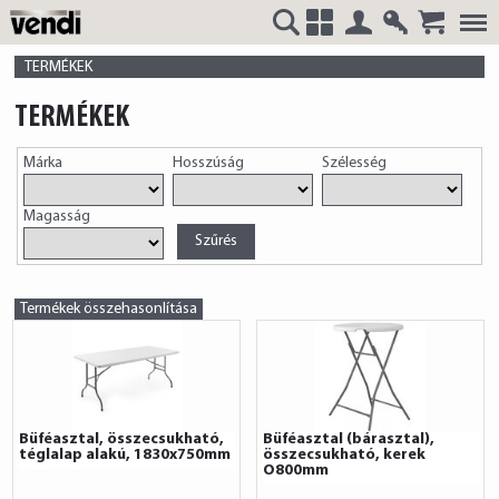
Belépés
Regisztrá
VENDI
+
TERMÉKEK
TERMÉKEK
Márka
Hosszúság
Szélesség
HUNGÁRIA
Magasság
Kft.
Termékek összehasonlítása
Büféasztal, összecsukható,
Büféasztal (bárasztal),
téglalap alakú, 1830x750mm
összecsukható, kerek
O800mm