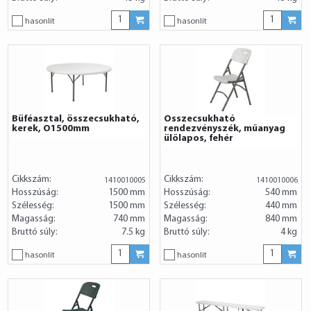
hasonlít
hasonlít
Büféasztal, összecsukható,
Összecsukható
kerek, O1500mm
rendezvényszék, műanyag
ülőlapos, fehér
Cikkszám:
Cikkszám:
1410010005
1410010006
Hosszúság:
1500 mm
Hosszúság:
540 mm
Szélesség:
1500 mm
Szélesség:
440 mm
Magasság:
740 mm
Magasság:
840 mm
Bruttó súly:
7.5 kg
Bruttó súly:
4 kg
hasonlít
hasonlít