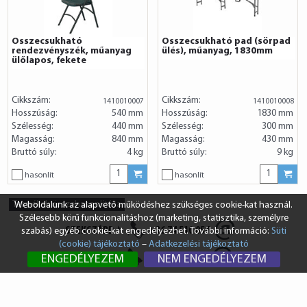
Összecsukható
Összecsukható pad (sörpad
rendezvényszék, műanyag
ülés), műanyag, 1830mm
ülőlapos, fekete
Cikkszám:
Cikkszám:
1410010007
1410010008
Hosszúság:
540 mm
Hosszúság:
1830 mm
Szélesség:
440 mm
Szélesség:
300 mm
Magasság:
840 mm
Magasság:
430 mm
Bruttó súly:
4 kg
Bruttó súly:
9 kg
hasonlít
hasonlít
Termékek összehasonlítása
Weboldalunk az alapvető működéshez szükséges cookie-kat használ.
Szélesebb körű funkcionalitáshoz (marketing, statisztika, személyre
SZEKSZÁRD
+36 74 510 054
szabás) egyéb cookie-kat engedélyezhet. További információ:
Süti
(cookie) tájékoztató
–
Adatkezelési tájékoztató
BUDAPEST
+36 1 431 8687
ENGEDÉLYEZEM
NEM ENGEDÉLYEZEM
info@vendi.hu
bp@vendi.hu