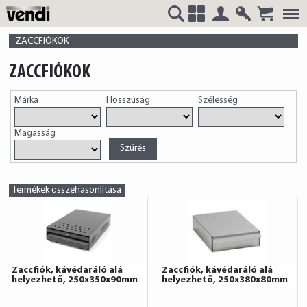
Belépés
Regisztrá
VENDI
+
ZACCFIÓKOK
ZACCFIÓKOK
Márka
Hosszúság
Szélesség
HUNGÁRIA
Magasság
Kft.
Termékek összehasonlítása
Zaccfiók, kávédaráló alá
Zaccfiók, kávédaráló alá
helyezhető, 250x350x90mm
helyezhető, 250x380x80mm