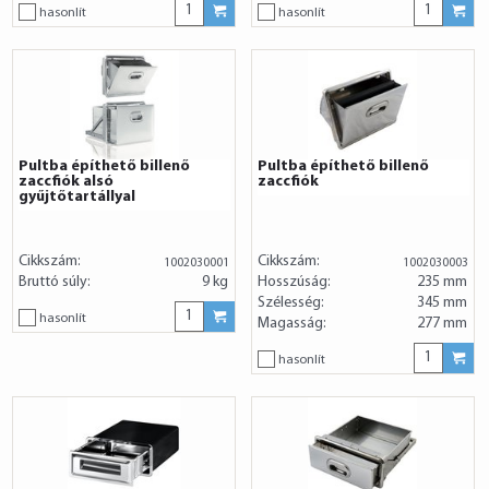
hasonlít
hasonlít
Pultba építhető billenő
Pultba építhető billenő
zaccfiók alsó
zaccfiók
gyűjtőtartállyal
Cikkszám:
Cikkszám:
1002030001
1002030003
Bruttó súly:
9 kg
Hosszúság:
235 mm
Szélesség:
345 mm
hasonlít
Magasság:
277 mm
hasonlít