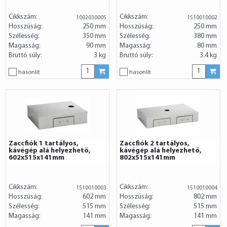
Cikkszám:
Cikkszám:
1002030005
1510010002
Hosszúság:
250 mm
Hosszúság:
250 mm
Szélesség:
350 mm
Szélesség:
380 mm
Magasság:
90 mm
Magasság:
80 mm
Bruttó súly:
3 kg
Bruttó súly:
3.4 kg
hasonlít
hasonlít
Zaccfiók 1 tartályos,
Zaccfiók 2 tartályos,
kávégép alá helyezhető,
kávégép alá helyezhető,
602x515x141mm
802x515x141mm
Cikkszám:
Cikkszám:
1510010003
1510010004
Hosszúság:
602 mm
Hosszúság:
802 mm
Szélesség:
515 mm
Szélesség:
515 mm
Magasság:
141 mm
Magasság:
141 mm