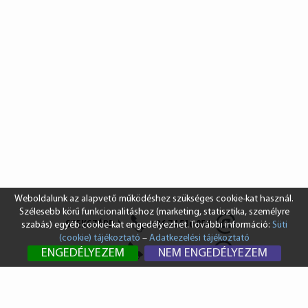
Weboldalunk az alapvető működéshez szükséges cookie-kat használ.
Szélesebb körű funkcionalitáshoz (marketing, statisztika, személyre
SZEKSZÁRD
+36 74 510 054
szabás) egyéb cookie-kat engedélyezhet. További információ:
Süti
(cookie) tájékoztató
–
Adatkezelési tájékoztató
BUDAPEST
+36 1 431 8687
ENGEDÉLYEZEM
NEM ENGEDÉLYEZEM
info@vendi.hu
bp@vendi.hu