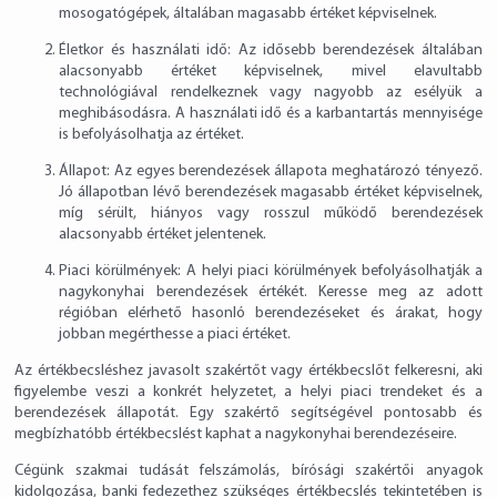
mosogatógépek, általában magasabb értéket képviselnek.
Életkor és használati idő: Az idősebb berendezések általában
alacsonyabb értéket képviselnek, mivel elavultabb
technológiával rendelkeznek vagy nagyobb az esélyük a
meghibásodásra. A használati idő és a karbantartás mennyisége
is befolyásolhatja az értéket.
Állapot: Az egyes berendezések állapota meghatározó tényező.
Jó állapotban lévő berendezések magasabb értéket képviselnek,
míg sérült, hiányos vagy rosszul működő berendezések
alacsonyabb értéket jelentenek.
Piaci körülmények: A helyi piaci körülmények befolyásolhatják a
nagykonyhai berendezések értékét. Keresse meg az adott
régióban elérhető hasonló berendezéseket és árakat, hogy
jobban megérthesse a piaci értéket.
Az értékbecsléshez javasolt szakértőt vagy értékbecslőt felkeresni, aki
figyelembe veszi a konkrét helyzetet, a helyi piaci trendeket és a
berendezések állapotát. Egy szakértő segítségével pontosabb és
megbízhatóbb értékbecslést kaphat a nagykonyhai berendezéseire.
Cégünk szakmai tudását felszámolás, bírósági szakértői anyagok
kidolgozása, banki fedezethez szükséges értékbecslés tekintetében is