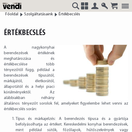
Belépés
Regisztrá
Főoldal
Szolgáltatásaink
Értékbecslés
VENDI
+
ÉRTÉKBECSLÉS
A nagykonyhai
HUNGÁRIA
berendezések értékének
meghatározása és
értékbecslése több
tényezőtől függ, például a
berendezések típusától,
márkájától, életkorától,
Kft.
állapotától és a helyi piaci
körülményektől. Az
alábbiakban néhány
általános tényezőt sorolok fel, amelyeket figyelembe lehet venni az
értékbecslés során:
Típus és márkajelzés: A berendezés típusa és a gyártója
befolyásolhatja az értéket. Kereskedelmi konyhai berendezések,
mint például sütők, főzőlapok, hűtőszekrények vagy