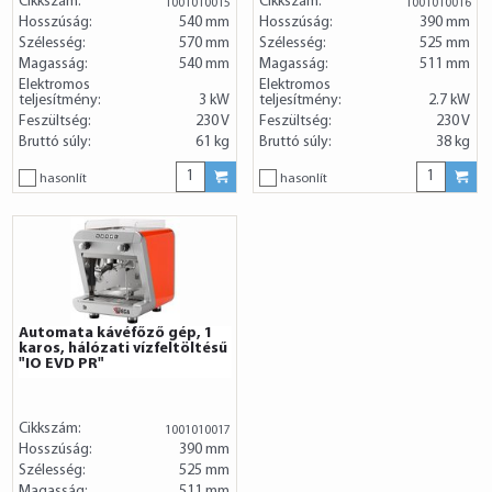
Cikkszám:
Cikkszám:
1001010015
1001010016
Hosszúság:
540 mm
Hosszúság:
390 mm
Szélesség:
570 mm
Szélesség:
525 mm
Magasság:
540 mm
Magasság:
511 mm
Elektromos
Elektromos
teljesítmény:
3 kW
teljesítmény:
2.7 kW
Feszültség:
230 V
Feszültség:
230 V
Bruttó súly:
61 kg
Bruttó súly:
38 kg
hasonlít
hasonlít
Automata kávéfőző gép, 1
karos, hálózati vízfeltöltésű
"IO EVD PR"
Cikkszám:
1001010017
Hosszúság:
390 mm
Szélesség:
525 mm
Magasság:
511 mm