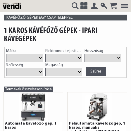
Belépés
Regisztrá
VENDI
+
KÁVÉFŐZŐ GÉPEK EGY CSAPTELEPPEL
1 KAROS KÁVÉFŐZŐ GÉPEK - IPARI
KÁVÉGÉPEK
HUNGÁRIA
Márka
Elektromos teljesítmény
Hosszúság
Szélesség
Magasság
Kft.
Termékek összehasonlítása
Automata kávéfőző gép, 1
Félautomata kávéfőzőgép, 1
karos
karos, manuális