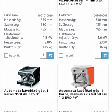
vízfeltöltéssel "MININOVA
CLASSIC EMA"
Cikkszám:
Cikkszám:
1001010020
1001010001
Hosszúság:
375 mm
Hosszúság:
330 mm
Szélesség:
530 mm
Szélesség:
435 mm
Magasság:
485 mm
Magasság:
485 mm
Elektromos
Elektromos
teljesítmény:
1.8 kW
teljesítmény:
1.6 kW
Feszültség:
230 V
Feszültség:
230 V
Bruttó súly:
30.5 kg
Bruttó súly:
36 kg
hasonlít
hasonlít
Automata kávéfőző gép, 1
Automata kávéfőző gép, 1
karos "POLARIS EVD"
karos, manuális vízfeltöltésű
"IO EVD PV"