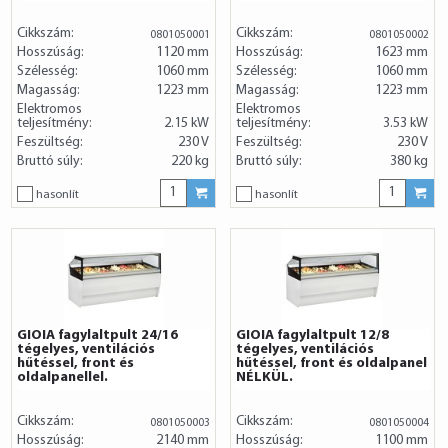
Cikkszám:
Cikkszám:
0801050001
0801050002
Hosszúság:
1120 mm
Hosszúság:
1623 mm
Szélesség:
1060 mm
Szélesség:
1060 mm
Magasság:
1223 mm
Magasság:
1223 mm
Elektromos
Elektromos
teljesítmény:
2.15 kW
teljesítmény:
3.53 kW
Feszültség:
230 V
Feszültség:
230 V
Bruttó súly:
220 kg
Bruttó súly:
380 kg
hasonlít
hasonlít
GIOIA fagylaltpult 24/16
GIOIA fagylaltpult 12/8
tégelyes, ventilációs
tégelyes, ventilációs
hűtéssel, front és
hűtéssel, front és oldalpanel
oldalpanellel.
NÉLKÜL.
Cikkszám:
Cikkszám:
0801050003
0801050004
Hosszúság:
2140 mm
Hosszúság:
1100 mm