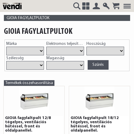
Belépés
Regisztrá
VENDI
+
GIOIA FAGYLALTPULTOK
GIOIA FAGYLALTPULTOK
Márka
Elektromos teljesítmény
Hosszúság
HUNGÁRIA
Szélesség
Magasság
Kft.
Termékek összehasonlítása
GIOIA fagylaltpult 12/8
GIOIA fagylaltpult 18/12
tégelyes, ventilációs
tégelyes, ventilációs
hűtéssel, front és
hűtéssel, front és
oldalpanellel.
oldalpanellel.