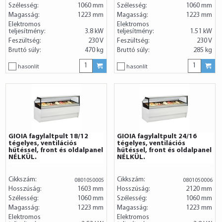
Szélesség:
1060 mm
Szélesség:
1060 mm
Magasság:
1223 mm
Magasság:
1223 mm
Elektromos
Elektromos
teljesítmény:
3.8 kW
teljesítmény:
1.51 kW
Feszültség:
230 V
Feszültség:
230 V
Bruttó súly:
470 kg
Bruttó súly:
285 kg
hasonlít
hasonlít
GIOIA fagylaltpult 18/12
GIOIA fagylaltpult 24/16
tégelyes, ventilációs
tégelyes, ventilációs
hűtéssel, front és oldalpanel
hűtéssel, front és oldalpanel
NÉLKÜL.
NÉLKÜL.
Cikkszám:
Cikkszám:
0801050005
0801050006
Hosszúság:
1603 mm
Hosszúság:
2120 mm
Szélesség:
1060 mm
Szélesség:
1060 mm
Magasság:
1223 mm
Magasság:
1223 mm
Elektromos
Elektromos