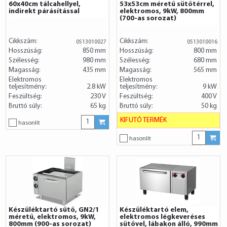
60x40cm tálcahellyel,
53x53cm méretű sütőtérrel,
indirekt párásítással
elektromos, 9kW, 800mm
(700-as sorozat)
Cikkszám:
Cikkszám:
0513010027
0513010016
Hosszúság:
850 mm
Hosszúság:
800 mm
Szélesség:
980 mm
Szélesség:
680 mm
Magasság:
435 mm
Magasság:
565 mm
Elektromos
Elektromos
teljesítmény:
2.8 kW
teljesítmény:
9 kW
Feszültség:
230 V
Feszültség:
400 V
Bruttó súly:
65 kg
Bruttó súly:
50 kg
KIFUTÓ TERMÉK
hasonlít
hasonlít
Készüléktartó sütő, GN2/1
Készüléktartó elem,
méretű, elektromos, 9kW,
elektromos légkeveréses
800mm (900-as sorozat)
sütővel, lábakon álló, 990mm