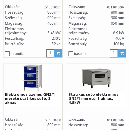
Cikkszám:
Cikkszám:
0513010001
0513010007
Hosszúság:
800 mm
Hosszúság:
800 mm
Szélesség:
900 mm
Szélesség:
900 mm
Magasság:
400 mm
Magasság:
1050 mm
Elektromos
Elektromos
teljesítmény:
3.45 kW
teljesítmény:
6.9 kW
Feszültség:
230 V
Feszültség:
400 V
Bruttó súly:
52 kg
Bruttó súly:
106 kg
hasonlít
hasonlít
Elektromos üzemű, GN2/1
Statikus sütő elektromos
méretű statikus sütő, 3
GN2/1 méretű, 1 aknás,
aknás
4,5kW
Cikkszám:
Cikkszám:
0513010008
0513010002
Hosszúság:
800 mm
Hosszúság:
800 mm