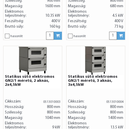
Szélesség:
900 mm
Szélesség:
800 mm
Magasság:
1600 mm
Magasság:
680 mm
Elektromos
Elektromos
teljesítmény:
10.35 kW
teljesítmény:
4.5 kW
Feszültség:
400 V
Feszültség:
400 V
Bruttó súly:
160 kg
Bruttó súly:
73 kg
hasonlít
hasonlít
Statikus sütő elektromos
Statikus sütő elektromos
GN2/1 méretű, 2 aknás,
GN2/1 méretű, 3 aknás,
2x4,5kW
3x4,5kW
Cikkszám:
Cikkszám:
0513010003
0513010004
Hosszúság:
800 mm
Hosszúság:
800 mm
Szélesség:
800 mm
Szélesség:
800 mm
Magasság:
1040 mm
Magasság:
1400 mm
Elektromos
Elektromos
teljesítmény:
9 kW
teljesítmény:
13.5 kW