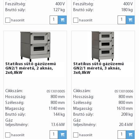
Feszültség:
400 V
Feszültség:
400 V
Bruttó súly:
127 kg
Bruttó súly:
180 kg
hasonlít
hasonlít
Statikus sütő gázüzemű
Statikus sütő gázüzemű
GN2/1 méretű, 2 aknás,
GN2/1 méretű, 3 aknás,
2x6,8kW
3x6,8kW
Cikkszám:
Cikkszám:
0513010005
0513010006
Hosszúság:
800 mm
Hosszúság:
800 mm
Szélesség:
800 mm
Szélesség:
800 mm
Magasság:
1140 mm
Magasság:
1610 mm
Bruttó súly:
144 kg
Bruttó súly:
208 kg
Gáz
Gáz
teljesítmény:
13.6 kW
teljesítmény:
20.4 kW
hasonlít
hasonlít