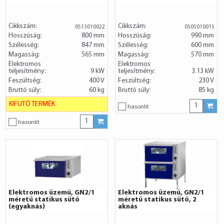
Cikkszám:
Cikkszám:
0513010022
0505010015
Hosszúság:
800 mm
Hosszúság:
990 mm
Szélesség:
847 mm
Szélesség:
600 mm
Magasság:
565 mm
Magasság:
570 mm
Elektromos
Elektromos
teljesítmény:
9 kW
teljesítmény:
3.13 kW
Feszültség:
400 V
Feszültség:
230 V
Bruttó súly:
60 kg
Bruttó súly:
85 kg
KIFUTÓ TERMÉK
hasonlít
hasonlít
Elektromos üzemű, GN2/1
Elektromos üzemű, GN2/1
méretű statikus sütő
méretű statikus sütő, 2
(egyaknás)
aknás