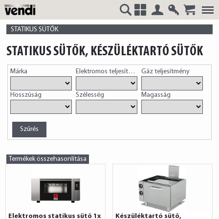
Belépés
Regisztrá
VENDI
+
STATIKUS SÜTŐK
STATIKUS SÜTŐK, KÉSZÜLÉKTARTÓ SÜTŐK
Márka
Elektromos teljesítmény
Gáz teljesítmény
HUNGÁRIA
Hosszúság
Szélesség
Magasság
Kft.
Termékek összehasonlítása
Elektromos statikus sütő 1x
Készüléktartó sütő,