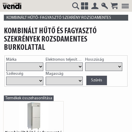
Belépés
Regisztrá
VENDI
+
KOMBINÁLT HŰTŐ- FAGYASZTÓ SZEKRÉNY ROZSDAMENTES
KOMBINÁLT HŰTŐ ÉS FAGYASZTÓ
SZEKRÉNYEK ROZSDAMENTES
BURKOLATTAL
HUNGÁRIA
Márka
Elektromos teljesítmény
Hosszúság
Szélesség
Magasság
Kft.
Termékek összehasonlítása