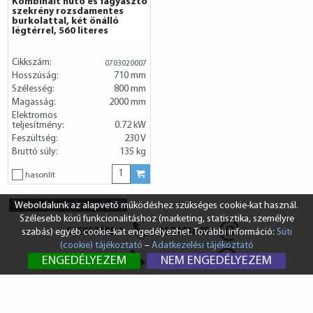
Kombinált hűtő és fagyasztó
szekrény rozsdamentes
burkolattal, két önálló
légtérrel, 560 literes
Cikkszám:
0703020007
Hosszúság:
710 mm
Szélesség:
800 mm
Magasság:
2000 mm
Elektromos
teljesítmény:
0.72 kW
Feszültség:
230 V
Bruttó súly:
135 kg
hasonlít
Termékek összehasonlítása
Weboldalunk az alapvető működéshez szükséges cookie-kat használ.
Szélesebb körű funkcionalitáshoz (marketing, statisztika, személyre
SZEKSZÁRD
+36 74 510 054
szabás) egyéb cookie-kat engedélyezhet. További információ:
Süti
(cookie) tájékoztató
–
Adatkezelési tájékoztató
BUDAPEST
+36 1 431 8687
ENGEDÉLYEZEM
NEM ENGEDÉLYEZEM
info@vendi.hu
bp@vendi.hu