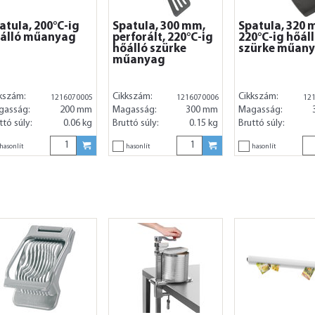
atula, 200°C-ig
Spatula, 300 mm,
Spatula, 320 
álló műanyag
perforált, 220°C-ig
220°C-ig hőál
hőálló szürke
szürke műan
műanyag
kszám:
Cikkszám:
Cikkszám:
1216070005
1216070006
12
gasság:
200 mm
Magasság:
300 mm
Magasság:
ttó súly:
0.06 kg
Bruttó súly:
0.15 kg
Bruttó súly:
hasonlít
hasonlít
hasonlít