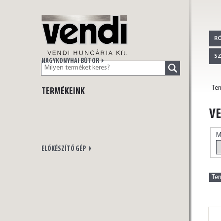
VENDI
R
S
NAGYKONYHAI BÚTOR
Te
TERMÉKEINK
HUNGÁRIA Kft.
VE
M
ELŐKÉSZÍTŐ GÉP
Te