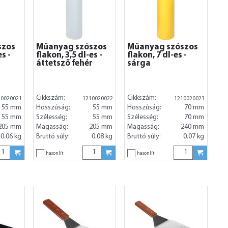
szos
Műanyag szószos
Műanyag szószos
es -
flakon, 3,5 dl-es -
flakon, 7 dl-es -
áttetsző fehér
sárga
Cikkszám:
Cikkszám:
10020021
1210020022
1210020023
55 mm
Hosszúság:
55 mm
Hosszúság:
70 mm
55 mm
Szélesség:
55 mm
Szélesség:
70 mm
205 mm
Magasság:
205 mm
Magasság:
240 mm
0.06 kg
Bruttó súly:
0.08 kg
Bruttó súly:
0.07 kg
hasonlít
hasonlít