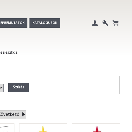
GÉPBEMUTATÓK
KATALÓGUSOK
Belépés
Regisztráció
+
kézieszköz
Következő
»