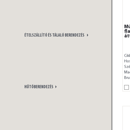
Mű
fl
ÉTELSZÁLLÍTÓ ÉS TÁLALÓ BERENDEZÉS
át
Cik
Ho
Szé
Ma
Bru
HŰTŐBERENDEZÉS