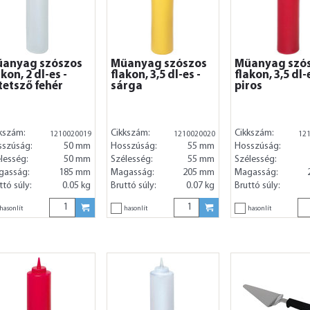
anyag szószos
Műanyag szószos
Műanyag szó
akon, 2 dl-es -
flakon, 3,5 dl-es -
flakon, 3,5 dl-
tetsző fehér
sárga
piros
kszám:
Cikkszám:
Cikkszám:
1210020019
1210020020
12
sszúság:
50 mm
Hosszúság:
55 mm
Hosszúság:
lesség:
50 mm
Szélesség:
55 mm
Szélesség:
gasság:
185 mm
Magasság:
205 mm
Magasság:
ttó súly:
0.05 kg
Bruttó súly:
0.07 kg
Bruttó súly:
hasonlít
hasonlít
hasonlít