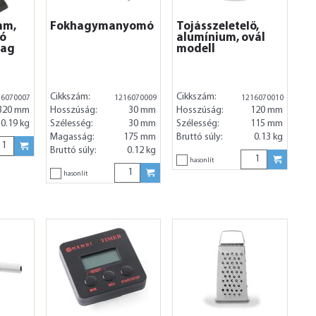
mm,
Fokhagymanyomó
Tojásszeletelő,
ló
alumínium, ovál
yag
modell
Cikkszám:
Cikkszám:
16070007
1216070009
1216070010
320 mm
Hosszúság:
30 mm
Hosszúság:
120 mm
0.19 kg
Szélesség:
30 mm
Szélesség:
115 mm
Magasság:
175 mm
Bruttó súly:
0.13 kg
Bruttó súly:
0.12 kg
hasonlít
hasonlít