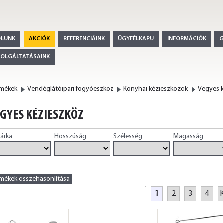
ÓLUNK
AKCIÓK
REFERENCIÁINK
ÜGYFÉLKAPU
INFORMÁCIÓK
ZOLGÁLTATÁSAINK
rmékek
Vendéglátóipari fogyóeszköz
Konyhai kézieszközök
Vegyes 
GYES KÉZIESZKÖZ
árka
Hosszúság
Szélesség
Magasság
rmékek összehasonlítása
1
2
3
4