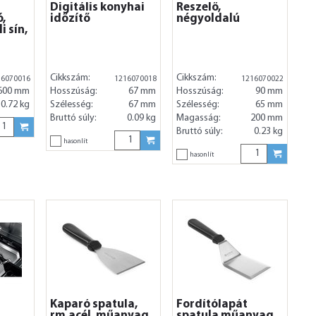
Digitális konyhai
Reszelő,
ó,
időzítő
négyoldalú
i sín,
Cikkszám:
Cikkszám:
16070016
1216070018
1216070022
600 mm
Hosszúság:
67 mm
Hosszúság:
90 mm
0.72 kg
Szélesség:
67 mm
Szélesség:
65 mm
Bruttó súly:
0.09 kg
Magasság:
200 mm
Bruttó súly:
0.23 kg
hasonlít
hasonlít
Kaparó spatula,
Fordítólapát
rm.acél, műanyag
spatula műanyag