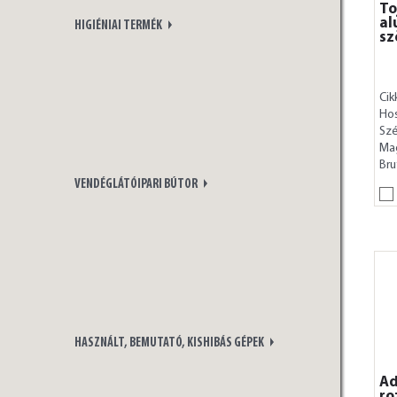
To
al
HIGIÉNIAI TERMÉK
sz
Cik
Ho
Szé
Ma
Bru
VENDÉGLÁTÓIPARI BÚTOR
HASZNÁLT, BEMUTATÓ, KISHIBÁS GÉPEK
Ad
ro