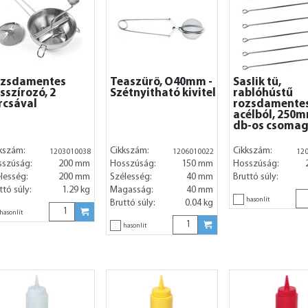
zsdamentes
Teaszűrő, O40mm -
Saslik tű,
sszírozó, 2
Szétnyitható kivitel
rablóhústű
rcsával
rozsdamente
acélból, 250m
db-os csoma
kszám:
Cikkszám:
Cikkszám:
1203010038
1206010022
12
sszúság:
200 mm
Hosszúság:
150 mm
Hosszúság:
lesség:
200 mm
Szélesség:
40 mm
Bruttó súly:
ttó súly:
1.29 kg
Magasság:
40 mm
hasonlít
Bruttó súly:
0.04 kg
hasonlít
hasonlít