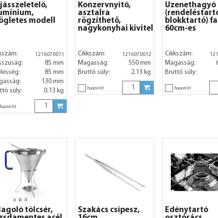
jásszeletelő,
Konzervnyitó,
Üzenethagyó
umínium,
asztalra
(rendeléstart
ögletes modell
rögzíthető,
blokktartó) fal
nagykonyhai kivitel
60cm-es
kszám:
Cikkszám:
Cikkszám:
1216070011
1216070012
12
sszúság:
85 mm
Magasság:
550 mm
Magasság:
lesség:
85 mm
Bruttó súly:
2.13 kg
Bruttó súly:
gasság:
130 mm
hasonlít
hasonlít
ttó súly:
0.13 kg
hasonlít
agoló tölcsér,
Szakács csipesz,
Edénytartó
zsdamentes acél,
16cm,
osztórács,