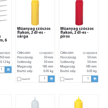
Műanyag szószos
Műanyag szószos
flakon, 2 dl-es -
flakon, 2 dl-es -
s
sárga
piros
m, 6
g
Cikkszám:
Cikkszám:
06010035
1210020017
1210020018
250 mm
Hosszúság:
50 mm
Hosszúság:
50 mm
0.12 kg
Szélesség:
50 mm
Szélesség:
50 mm
Magasság:
185 mm
Magasság:
185 mm
Bruttó súly:
0.05 kg
Bruttó súly:
0.05 kg
hasonlít
hasonlít