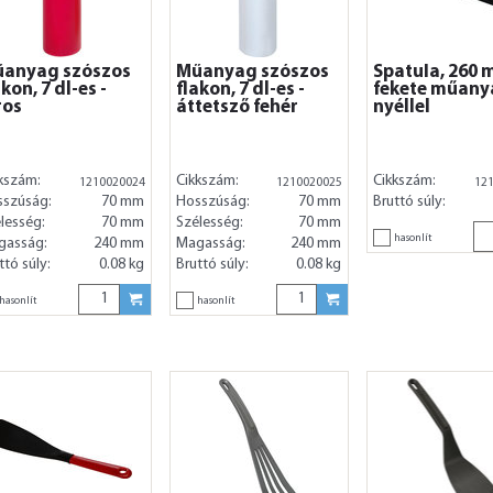
anyag szószos
Műanyag szószos
Spatula, 260 
akon, 7 dl-es -
flakon, 7 dl-es -
fekete műany
ros
áttetsző fehér
nyéllel
kszám:
Cikkszám:
Cikkszám:
1210020024
1210020025
12
sszúság:
70 mm
Hosszúság:
70 mm
Bruttó súly:
lesség:
70 mm
Szélesség:
70 mm
hasonlít
gasság:
240 mm
Magasság:
240 mm
ttó súly:
0.08 kg
Bruttó súly:
0.08 kg
hasonlít
hasonlít