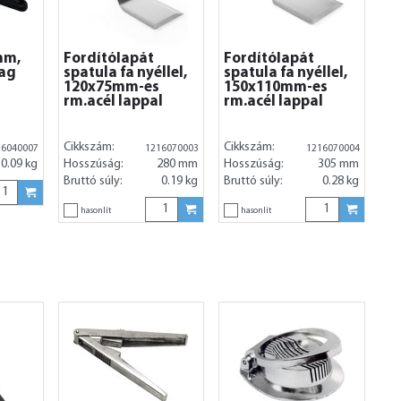
mm,
Fordítólapát
Fordítólapát
ag
spatula fa nyéllel,
spatula fa nyéllel,
120x75mm-es
150x110mm-es
rm.acél lappal
rm.acél lappal
Cikkszám:
Cikkszám:
16040007
1216070003
1216070004
0.09 kg
Hosszúság:
280 mm
Hosszúság:
305 mm
Bruttó súly:
0.19 kg
Bruttó súly:
0.28 kg
hasonlít
hasonlít