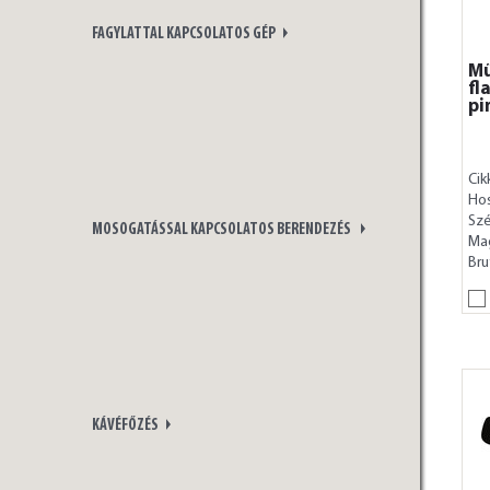
FAGYLATTAL KAPCSOLATOS GÉP
Mű
fl
pi
Cik
Ho
Szé
MOSOGATÁSSAL KAPCSOLATOS BERENDEZÉS
Ma
Bru
KÁVÉFŐZÉS