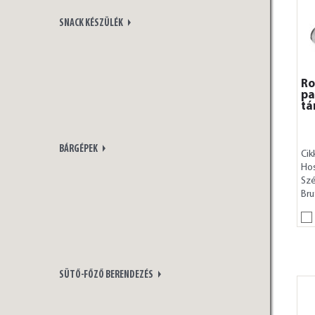
SNACK KÉSZÜLÉK
Ro
pa
tá
BÁRGÉPEK
Cik
Ho
Szé
Bru
SÜTŐ-FŐZŐ BERENDEZÉS