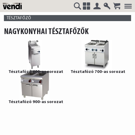
Belépés
Regisztrá
VENDI
+
TÉSZTAFŐZŐ
NAGYKONYHAI TÉSZTAFŐZŐK
HUNGÁRIA
Tésztafőző 600-as sorozat
Tésztafőző 700-as sorozat
Kft.
Tésztafőző 900-as sorozat