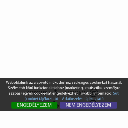
Weboldalunk az alapvető működéshez szükséges cookie-kat használ.
Szélesebb körű funkcionalitáshoz (marketing, statisztika, személyre
SZEKSZÁRD
+36 74 510 054
szabás) egyéb cookie-kat engedélyezhet. További információ:
Süti
(cookie) tájékoztató
–
Adatkezelési tájékoztató
BUDAPEST
+36 1 431 8687
ENGEDÉLYEZEM
NEM ENGEDÉLYEZEM
info@vendi.hu
bp@vendi.hu