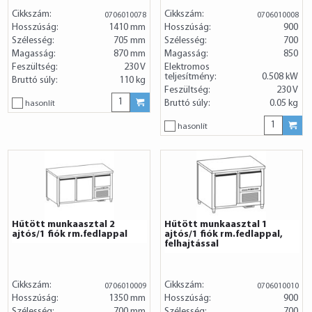
Cikkszám:
Cikkszám:
0706010078
0706010008
Hosszúság:
1410 mm
Hosszúság:
900
Szélesség:
705 mm
Szélesség:
700
Magasság:
870 mm
Magasság:
850
Feszültség:
230 V
Elektromos
teljesítmény:
0.508 kW
Bruttó súly:
110 kg
Feszültség:
230 V
Bruttó súly:
0.05 kg
hasonlít
hasonlít
Hűtött munkaasztal 2
Hűtött munkaasztal 1
ajtós/1 fiók rm.fedlappal
ajtós/1 fiók rm.fedlappal,
felhajtással
Cikkszám:
Cikkszám:
0706010009
0706010010
Hosszúság:
1350 mm
Hosszúság:
900
Szélesség:
700 mm
Szélesség:
700