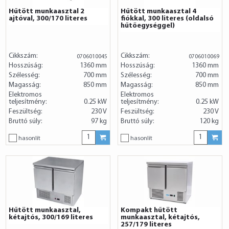
Hűtött munkaasztal 2
Hűtött munkaasztal 4
ajtóval, 300/170 literes
fiókkal, 300 literes (oldalsó
hűtőegységgel)
Cikkszám:
Cikkszám:
0706010045
0706010069
Hosszúság:
1360 mm
Hosszúság:
1360 mm
Szélesség:
700 mm
Szélesség:
700 mm
Magasság:
850 mm
Magasság:
850 mm
Elektromos
Elektromos
teljesítmény:
0.25 kW
teljesítmény:
0.25 kW
Feszültség:
230 V
Feszültség:
230 V
Bruttó súly:
97 kg
Bruttó súly:
120 kg
hasonlít
hasonlít
Hűtött munkaasztal,
Kompakt hűtött
kétajtós, 300/169 literes
munkaasztal, kétajtós,
257/179 literes