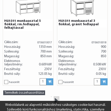
Hűtött munkaasztal 5
Hűtött munkaasztal 3
fiókkal, rm.fedlappal,
fiókkal, gránit fedlappal
felhajtással
Cikkszám:
Cikkszám:
0706010017
0706010018
Hosszúság:
1350 mm
Hosszúság:
900
Szélesség:
700 mm
Szélesség:
700
Magasság:
850 mm
Magasság:
850
Elektromos
Elektromos
teljesítmény:
0.609 kW
teljesítmény:
0.508 kW
Feszültség:
230 V
Feszültség:
230 V
Bruttó súly:
123.05 kg
Bruttó súly:
0.05 kg
hasonlít
hasonlít
Termékek összehasonlítása
»
Weboldalunk az alapvető működéshez szükséges cookie-kat használ.
Szélesebb körű funkcionalitáshoz (marketing, statisztika, személyre