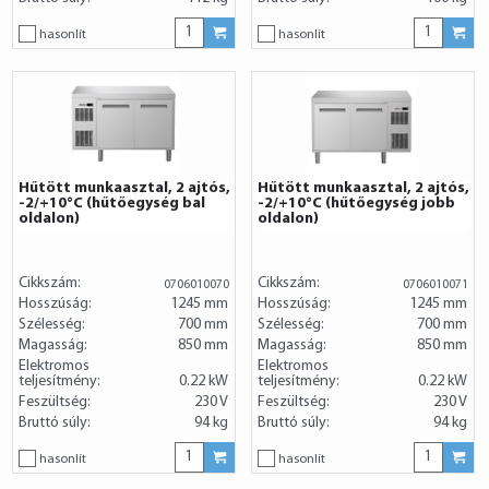
hasonlít
hasonlít
Hűtött munkaasztal, 2 ajtós,
Hűtött munkaasztal, 2 ajtós,
-2/+10°C (hűtőegység bal
-2/+10°C (hűtőegység jobb
oldalon)
oldalon)
Cikkszám:
Cikkszám:
0706010070
0706010071
Hosszúság:
1245 mm
Hosszúság:
1245 mm
Szélesség:
700 mm
Szélesség:
700 mm
Magasság:
850 mm
Magasság:
850 mm
Elektromos
Elektromos
teljesítmény:
0.22 kW
teljesítmény:
0.22 kW
Feszültség:
230 V
Feszültség:
230 V
Bruttó súly:
94 kg
Bruttó súly:
94 kg
hasonlít
hasonlít