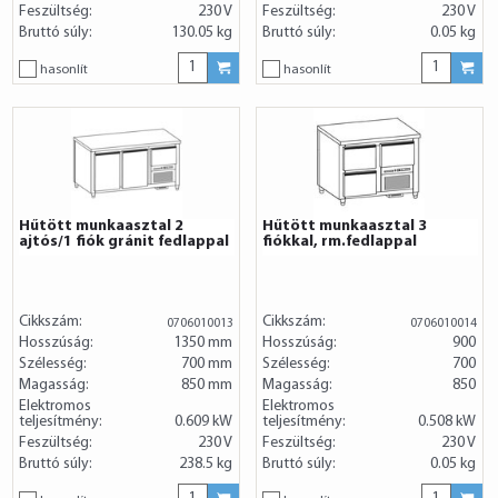
Feszültség:
230 V
Feszültség:
230 V
Bruttó súly:
130.05 kg
Bruttó súly:
0.05 kg
hasonlít
hasonlít
Hűtött munkaasztal 2
Hűtött munkaasztal 3
ajtós/1 fiók gránit fedlappal
fiókkal, rm.fedlappal
Cikkszám:
Cikkszám:
0706010013
0706010014
Hosszúság:
1350 mm
Hosszúság:
900
Szélesség:
700 mm
Szélesség:
700
Magasság:
850 mm
Magasság:
850
Elektromos
Elektromos
teljesítmény:
0.609 kW
teljesítmény:
0.508 kW
Feszültség:
230 V
Feszültség:
230 V
Bruttó súly:
238.5 kg
Bruttó súly:
0.05 kg