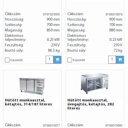
Cikkszám:
Cikkszám:
0707020005
0706010076
Hosszúság:
900 mm
Hosszúság:
900 mm
Szélesség:
700 mm
Szélesség:
700 mm
Magasság:
850 mm
Magasság:
880 mm
Elektromos
Elektromos
teljesítmény:
0.25 kW
teljesítmény:
0.23 kW
Feszültség:
230 V
Feszültség:
230 V
Bruttó súly:
86.5 kg
Bruttó súly:
72 kg
hasonlít
hasonlít
Hűtött munkaasztal,
Hűtött munkaasztal,
kétajtós, 314/187 literes
üvegajtós, kétajtós, 282
literes
Cikkszám:
Cikkszám:
0706010077
0706010083