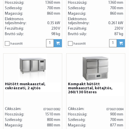
Hosszúság:
1360 mm
Hosszúság:
1360 mm
Szélesség:
700 mm
Szélesség:
700 mm
Magasság:
860 mm
Magasság:
860 mm
Elektromos
Elektromos
teljesítmény:
0.35 kW
teljesítmény:
0.261 kW
Feszültség:
230 V
Feszültség:
230 V
Bruttó súly:
98 kg
Bruttó súly:
87 kg
hasonlít
hasonlít
Hűtött munkaasztal,
Kompakt hűtött
cukrászati, 2 ajtós
munkaasztal, kétajtós,
260/130 literes
Cikkszám:
Cikkszám:
0706010082
0706010084
Hosszúság:
1510 mm
Hosszúság:
900 mm
Szélesség:
800 mm
Szélesség:
700 mm
Magasság:
880 mm
Magasság:
877 mm