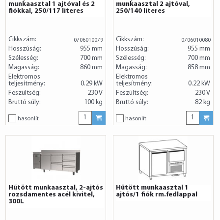
munkaasztal 1 ajtóval és 2
munkaasztal 2 ajtóval,
fiókkal, 250/117 literes
250/140 literes
Cikkszám:
Cikkszám:
0706010079
0706010080
Hosszúság:
955 mm
Hosszúság:
955 mm
Szélesség:
700 mm
Szélesség:
700 mm
Magasság:
860 mm
Magasság:
858 mm
Elektromos
Elektromos
teljesítmény:
0.29 kW
teljesítmény:
0.22 kW
Feszültség:
230 V
Feszültség:
230 V
Bruttó súly:
100 kg
Bruttó súly:
82 kg
hasonlít
hasonlít
Hűtött munkaasztal, 2-ajtós
Hűtött munkaasztal 1
rozsdamentes acél kivitel,
ajtós/1 fiók rm.fedlappal
300L