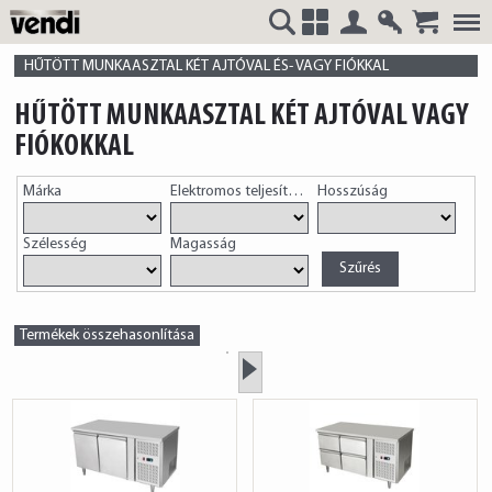
Belépés
Regisztrá
VENDI
+
HŰTÖTT MUNKAASZTAL KÉT AJTÓVAL ÉS- VAGY FIÓKKAL
HŰTÖTT MUNKAASZTAL KÉT AJTÓVAL VAGY
FIÓKOKKAL
HUNGÁRIA
Márka
Elektromos teljesítmény
Hosszúság
Szélesség
Magasság
Kft.
Termékek összehasonlítása
»