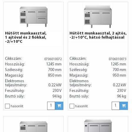
Hűtött munkaasztal,
Hűtött munkaasztal, 2 ajtós,
1 ajtóval és 2 fiókkal,
-2/+10°C, hátsó felhajtással
-2/+10°C
Cikkszám:
Cikkszám:
0706010072
0706010073
Hosszúság:
1245 mm
Hosszúság:
1245 mm
Szélesség:
700 mm
Szélesség:
700 mm
Magasság:
850 mm
Magasság:
950 mm
Elektromos
Elektromos
teljesítmény:
0.22 kW
teljesítmény:
0.22 kW
Feszültség:
230 V
Feszültség:
230 V
Bruttó súly:
94 kg
Bruttó súly:
96 kg
hasonlít
hasonlít