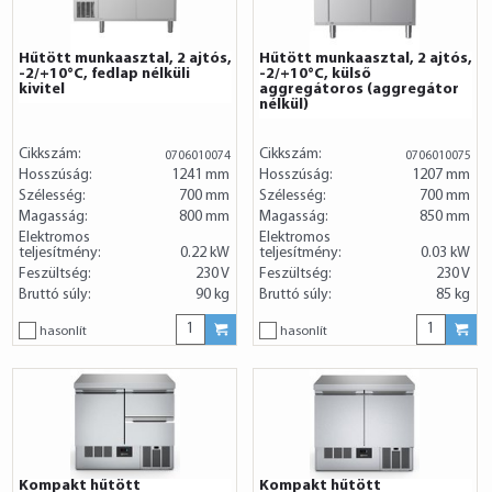
Hűtött munkaasztal, 2 ajtós,
Hűtött munkaasztal, 2 ajtós,
-2/+10°C, fedlap nélküli
-2/+10°C, külső
kivitel
aggregátoros (aggregátor
nélkül)
Cikkszám:
Cikkszám:
0706010074
0706010075
Hosszúság:
1241 mm
Hosszúság:
1207 mm
Szélesség:
700 mm
Szélesség:
700 mm
Magasság:
800 mm
Magasság:
850 mm
Elektromos
Elektromos
teljesítmény:
0.22 kW
teljesítmény:
0.03 kW
Feszültség:
230 V
Feszültség:
230 V
Bruttó súly:
90 kg
Bruttó súly:
85 kg
hasonlít
hasonlít
Kompakt hűtött
Kompakt hűtött