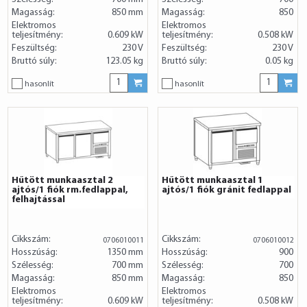
Magasság:
850 mm
Magasság:
850
Elektromos
Elektromos
teljesítmény:
0.609 kW
teljesítmény:
0.508 kW
Feszültség:
230 V
Feszültség:
230 V
Bruttó súly:
123.05 kg
Bruttó súly:
0.05 kg
hasonlít
hasonlít
Hűtött munkaasztal 2
Hűtött munkaasztal 1
ajtós/1 fiók rm.fedlappal,
ajtós/1 fiók gránit fedlappal
felhajtással
Cikkszám:
Cikkszám:
0706010011
0706010012
Hosszúság:
1350 mm
Hosszúság:
900
Szélesség:
700 mm
Szélesség:
700
Magasság:
850 mm
Magasság:
850
Elektromos
Elektromos
teljesítmény:
0.609 kW
teljesítmény:
0.508 kW