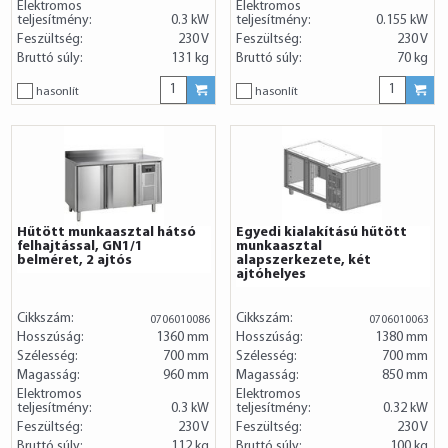
Elektromos
Elektromos
teljesítmény:
0.3 kW
teljesítmény:
0.155 kW
Feszültség:
230 V
Feszültség:
230 V
Bruttó súly:
131 kg
Bruttó súly:
70 kg
hasonlít
hasonlít
Hűtött munkaasztal hátsó
Egyedi kialakítású hűtött
felhajtással, GN1/1
munkaasztal
belméret, 2 ajtós
alapszerkezete, két
ajtóhelyes
Cikkszám:
Cikkszám:
0706010086
0706010063
Hosszúság:
1360 mm
Hosszúság:
1380 mm
Szélesség:
700 mm
Szélesség:
700 mm
Magasság:
960 mm
Magasság:
850 mm
Elektromos
Elektromos
teljesítmény:
0.3 kW
teljesítmény:
0.32 kW
Feszültség:
230 V
Feszültség:
230 V
Bruttó súly:
112 kg
Bruttó súly:
100 kg