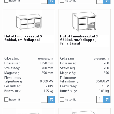
hasonlít
hasonlít
Hűtött munkaasztal 5
Hűtött munkaasztal 3
fiókkal, rm.fedlappal
fiókkal, rm.fedlappal,
felhajtással
Cikkszám:
Cikkszám:
0706010015
0706010016
Hosszúság:
1350 mm
Hosszúság:
900
Szélesség:
700 mm
Szélesség:
700
Magasság:
850 mm
Magasság:
850
Elektromos
Elektromos
teljesítmény:
0.609 kW
teljesítmény:
0.508 kW
Feszültség:
230 V
Feszültség:
230 V
Bruttó súly:
125 kg
Bruttó súly:
0.05 kg
hasonlít
hasonlít