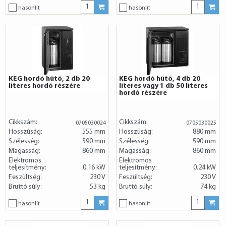
hasonlít
hasonlít
KEG hordó hűtő, 2 db 20
KEG hordó hűtő, 4 db 20
literes hordó részére
literes vagy 1 db 50 literes
hordó részére
Cikkszám:
Cikkszám:
0705030024
0705030025
Hosszúság:
555 mm
Hosszúság:
880 mm
Szélesség:
590 mm
Szélesség:
590 mm
Magasság:
860 mm
Magasság:
860 mm
Elektromos
Elektromos
teljesítmény:
0.16 kW
teljesítmény:
0.24 kW
Feszültség:
230 V
Feszültség:
230 V
Bruttó súly:
53 kg
Bruttó súly:
74 kg
hasonlít
hasonlít