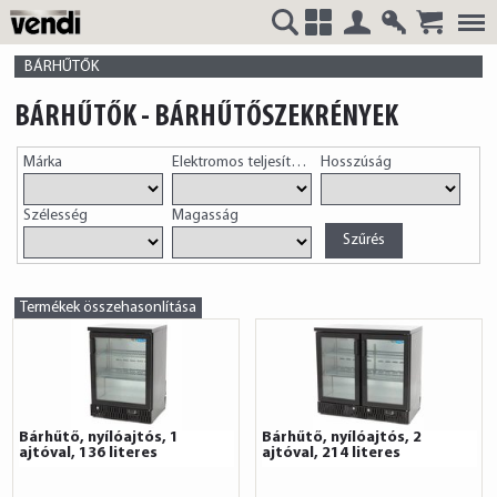
Belépés
Regisztrá
VENDI
+
BÁRHŰTŐK
BÁRHŰTŐK - BÁRHŰTŐSZEKRÉNYEK
Márka
Elektromos teljesítmény
Hosszúság
HUNGÁRIA
Szélesség
Magasság
Kft.
Termékek összehasonlítása
Bárhűtő, nyílóajtós, 1
Bárhűtő, nyílóajtós, 2
ajtóval, 136 literes
ajtóval, 214 literes