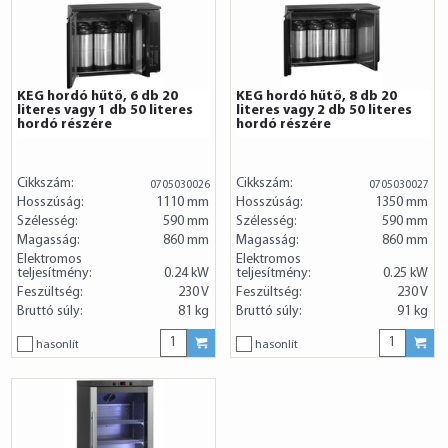
KEG hordó hűtő, 6 db 20
KEG hordó hűtő, 8 db 20
literes vagy 1 db 50 literes
literes vagy 2 db 50 literes
hordó részére
hordó részére
Cikkszám:
Cikkszám:
0705030026
0705030027
Hosszúság:
1110 mm
Hosszúság:
1350 mm
Szélesség:
590 mm
Szélesség:
590 mm
Magasság:
860 mm
Magasság:
860 mm
Elektromos
Elektromos
teljesítmény:
0.24 kW
teljesítmény:
0.25 kW
Feszültség:
230 V
Feszültség:
230 V
Bruttó súly:
81 kg
Bruttó súly:
91 kg
hasonlít
hasonlít