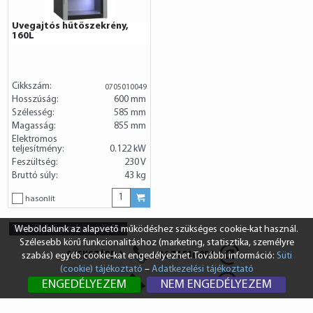
Üvegajtós hűtőszekrény,
160L
Cikkszám:
0705010049
Hosszúság:
600 mm
Szélesség:
585 mm
Magasság:
855 mm
Elektromos
teljesítmény:
0.122 kW
Feszültség:
230 V
Bruttó súly:
43 kg
hasonlít
Termékek összehasonlítása
Weboldalunk az alapvető működéshez szükséges cookie-kat használ.
Szélesebb körű funkcionalitáshoz (marketing, statisztika, személyre
SZEKSZÁRD
+36 74 510 054
szabás) egyéb cookie-kat engedélyezhet. További információ:
Süti
(cookie) tájékoztató
–
Adatkezelési tájékoztató
BUDAPEST
+36 1 431 8687
ENGEDÉLYEZEM
NEM ENGEDÉLYEZEM
info@vendi.hu