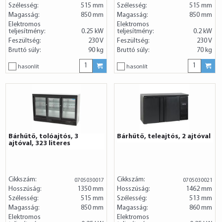
Szélesség:
515 mm
Szélesség:
515 mm
Magasság:
850 mm
Magasság:
850 mm
Elektromos
Elektromos
teljesítmény:
0.25 kW
teljesítmény:
0.2 kW
Feszültség:
230 V
Feszültség:
230 V
Bruttó súly:
90 kg
Bruttó súly:
70 kg
hasonlít
hasonlít
Bárhűtő, tolóajtós, 3
Bárhűtő, teleajtós, 2 ajtóval
ajtóval, 323 literes
Cikkszám:
Cikkszám:
0705030017
0705030021
Hosszúság:
1350 mm
Hosszúság:
1462 mm
Szélesség:
515 mm
Szélesség:
513 mm
Magasság:
850 mm
Magasság:
860 mm
Elektromos
Elektromos