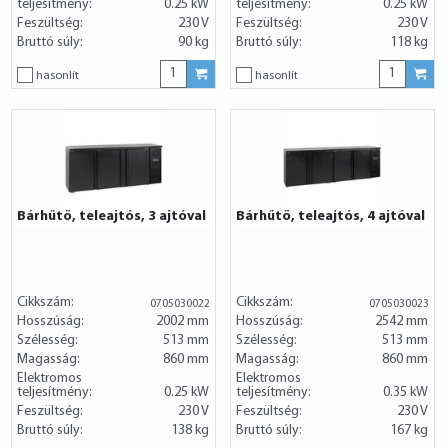
teljesítmény:
0.25 kW
teljesítmény:
0.25 kW
Feszültség:
230 V
Feszültség:
230 V
Bruttó súly:
90 kg
Bruttó súly:
118 kg
hasonlít
hasonlít
Bárhűtő, teleajtós, 3 ajtóval
Bárhűtő, teleajtós, 4 ajtóval
Cikkszám:
Cikkszám:
0705030022
0705030023
Hosszúság:
2002 mm
Hosszúság:
2542 mm
Szélesség:
513 mm
Szélesség:
513 mm
Magasság:
860 mm
Magasság:
860 mm
Elektromos
Elektromos
teljesítmény:
0.25 kW
teljesítmény:
0.35 kW
Feszültség:
230 V
Feszültség:
230 V
Bruttó súly:
138 kg
Bruttó súly:
167 kg