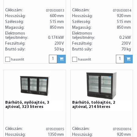
Cikkszám:
Cikkszám:
0705030013
0705030014
Hosszúság:
600 mm
Hosszúság:
920 mm
Szélesség:
515 mm
Szélesség:
515 mm
Magasság:
850 mm
Magasság:
850 mm
Elektromos
Elektromos
teljesítmény:
0.174 kW
teljesítmény:
0.2 kW
Feszültség:
230 V
Feszültség:
230 V
Bruttó súly:
50 kg
Bruttó súly:
70 kg
hasonlít
hasonlít
Bárhűtő, nyílóajtós, 3
Bárhűtő, tolóajtós, 2
ajtóval, 323 literes
ajtóval, 214 literes
Cikkszám:
Cikkszám:
0705030015
0705030016
Hosszúság:
1350 mm
Hosszúság:
920 mm