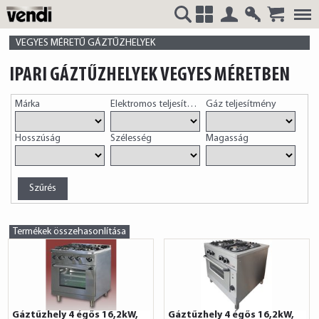
Belépés
Regisztrá
VENDI
+
VEGYES MÉRETŰ GÁZTŰZHELYEK
IPARI GÁZTŰZHELYEK VEGYES MÉRETBEN
Márka
Elektromos teljesítmény
Gáz teljesítmény
HUNGÁRIA
Hosszúság
Szélesség
Magasság
Kft.
Termékek összehasonlítása
Gáztűzhely 4 égős 16,2kW,
Gáztűzhely 4 égős 16,2kW,