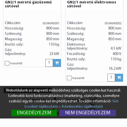
GN2/1 méretű gázüzemű
GN2/1 méretű elektromos
sütővel
sütővel
Cikkszám:
Cikkszám:
0504040001
0504040002
Hosszúság:
800 mm
Hosszúság:
800 mm
Szélesség:
800 mm
Szélesség:
800 mm
Magasság:
850 mm
Magasság:
850 mm
Bruttó súly:
110 kg
Elektromos
teljesítmény:
4.5 kW
Gáz
teljesítmény:
23 kW
Feszültség:
400 V
Bruttó súly:
110 kg
hasonlít
Gáz
teljesítmény:
16.2 kW
hasonlít
Termékek összehasonlítása
Weboldalunk az alapvető működéshez szükséges cookie-kat használ.
Szélesebb körű funkcionalitáshoz (marketing, statisztika, személyre
SZEKSZÁRD
+36 74 510 054
szabás) egyéb cookie-kat engedélyezhet. További információ:
Süti
(cookie) tájékoztató
–
Adatkezelési tájékoztató
BUDAPEST
+36 1 431 8687
ENGEDÉLYEZEM
NEM ENGEDÉLYEZEM
info@vendi.hu
bp@vendi.hu