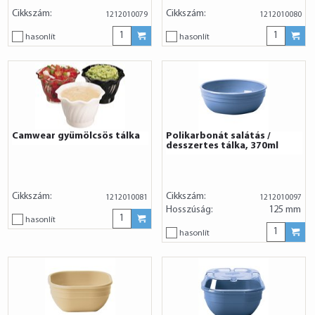
Cikkszám:
Cikkszám:
1212010079
1212010080
hasonlít
hasonlít
Camwear gyümölcsös tálka
Polikarbonát salátás /
desszertes tálka, 370ml
Cikkszám:
Cikkszám:
1212010081
1212010097
Hosszúság:
125 mm
hasonlít
hasonlít