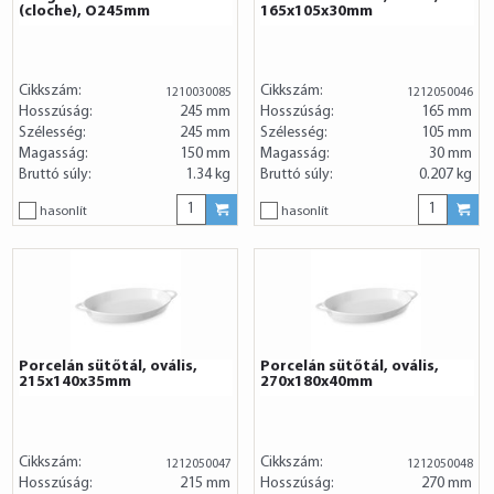
(cloche), O245mm
165x105x30mm
Cikkszám:
Cikkszám:
1210030085
1212050046
Hosszúság:
245 mm
Hosszúság:
165 mm
Szélesség:
245 mm
Szélesség:
105 mm
Magasság:
150 mm
Magasság:
30 mm
Bruttó súly:
1.34 kg
Bruttó súly:
0.207 kg
hasonlít
hasonlít
Porcelán sütőtál, ovális,
Porcelán sütőtál, ovális,
215x140x35mm
270x180x40mm
Cikkszám:
Cikkszám:
1212050047
1212050048
Hosszúság:
215 mm
Hosszúság:
270 mm