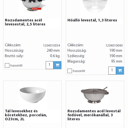
Rozsdamentes acél
Hőálló levestál, 1,3 literes
levesestál, 2,5 literes
Cikkszám:
Cikkszám:
1204010034
1204010040
Hosszúság:
240 mm
Hosszúság:
190 mm
Bruttó súly:
0.6 kg
Szélesség:
190 mm
Magasság:
95 mm
hasonlít
hasonlít
Tál levesekhez és
Rozsdamentes acél levestál
köretekhez, porcelán,
fedővel, merőkanállal, 3
O23cm, 2L
literes