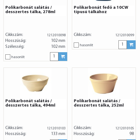
Polikarbonát salátás /
Polikarbonát fedő a 10CW
desszertes tálka, 278ml
típusú tálkához
Cikkszám:
Cikkszám:
1212010098
1212010099
Hosszúság:
102 mm
hasonlít
Szélesség:
102 mm
hasonlít
Polikarbonát salátás /
Polikarbonát salátás /
desszertes tálka, 494ml
desszertes tálka, 252ml
Cikkszám:
Cikkszám:
1212010103
1212010105
Hosszúság:
133 mm
Hosszúság:
98