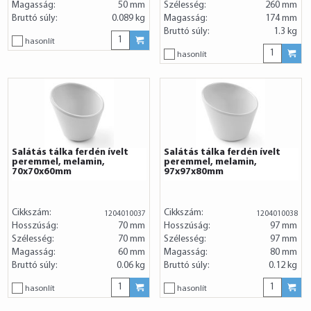
Magasság:
50 mm
Szélesség:
260 mm
Bruttó súly:
0.089 kg
Magasság:
174 mm
Bruttó súly:
1.3 kg
hasonlít
hasonlít
Salátás tálka ferdén ívelt
Salátás tálka ferdén ívelt
peremmel, melamin,
peremmel, melamin,
70x70x60mm
97x97x80mm
Cikkszám:
Cikkszám:
1204010037
1204010038
Hosszúság:
70 mm
Hosszúság:
97 mm
Szélesség:
70 mm
Szélesség:
97 mm
Magasság:
60 mm
Magasság:
80 mm
Bruttó súly:
0.06 kg
Bruttó súly:
0.12 kg
hasonlít
hasonlít