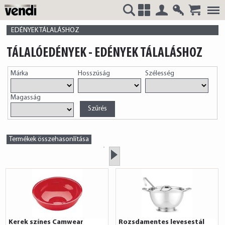
Belépés
Regisztrá
VENDI
+
EDÉNYEK TÁLALÁSHOZ
TÁLALÓEDÉNYEK - EDÉNYEK TÁLALÁSHOZ
Márka
Hosszúság
Szélesség
HUNGÁRIA
Magasság
Kft.
Termékek összehasonlítása
»
Kerek színes Camwear
Rozsdamentes levesestál