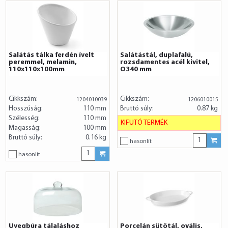
Salátás tálka ferdén ívelt
Salátástál, duplafalú,
peremmel, melamin,
rozsdamentes acél kivitel,
110x110x100mm
O340 mm
Cikkszám:
Cikkszám:
1204010039
1206010015
Hosszúság:
110 mm
Bruttó súly:
0.87 kg
Szélesség:
110 mm
KIFUTÓ TERMÉK
Magasság:
100 mm
Bruttó súly:
0.16 kg
hasonlít
hasonlít
Üvegbúra tálaláshoz
Porcelán sütőtál, ovális,