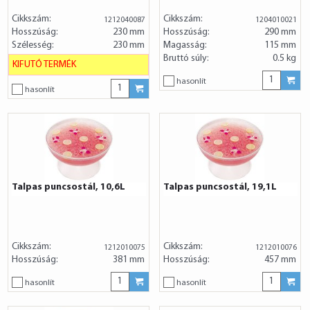
Cikkszám:
Cikkszám:
1212040087
1204010021
Hosszúság:
230 mm
Hosszúság:
290 mm
Szélesség:
230 mm
Magasság:
115 mm
Bruttó súly:
0.5 kg
KIFUTÓ TERMÉK
hasonlít
hasonlít
Talpas puncsostál, 10,6L
Talpas puncsostál, 19,1L
Cikkszám:
Cikkszám:
1212010075
1212010076
Hosszúság:
381 mm
Hosszúság:
457 mm
hasonlít
hasonlít