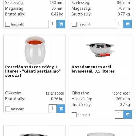
Szélesség:
140 mm
Szélesség:
180 mm
Magasság:
35 mm
Magasság:
70 mm
Bruttó súly:
0.42 kg
Bruttó súly:
0.77 kg
hasonlít
hasonlít
Porcelán szószos edény, 1
Rozsdamentes acél
literes - "Giantipastissimo"
levesestál, 3,5 literes
sorozat
Cikkszám:
Cikkszám:
1212130008
1204010024
Bruttó súly:
0.76 kg
Hosszúság:
260 mm
Bruttó súly:
0.7 kg
hasonlít
hasonlít