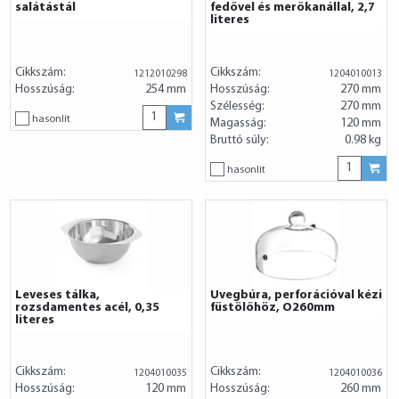
salátástál
fedővel és merőkanállal, 2,7
literes
Cikkszám:
Cikkszám:
1212010298
1204010013
Hosszúság:
254 mm
Hosszúság:
270 mm
Szélesség:
270 mm
hasonlít
Magasság:
120 mm
Bruttó súly:
0.98 kg
hasonlít
Leveses tálka,
Üvegbúra, perforációval kézi
rozsdamentes acél, 0,35
füstölőhöz, O260mm
literes
Cikkszám:
Cikkszám:
1204010035
1204010036
Hosszúság:
120 mm
Hosszúság:
260 mm