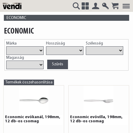
Belépés
Regisztrá
VENDI
+
ECONOMIC
ECONOMIC
Márka
Hosszúság
Szélesség
HUNGÁRIA
Magasság
Kft.
Termékek összehasonlítása
Economic evőkanál, 198mm,
Economic evővilla, 198mm,
12 db-os csomag
12 db-os csomag