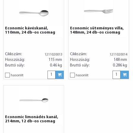
Economic kávéskanál,
Economic süteményes villa,
110mm, 24 db-os csomag
148mm, 24 db-os csomag
Cikkszám:
Cikkszám:
1211020013
1211020014
Hosszúság:
115 mm
Hosszúság:
148 mm
Bruttó súly:
0.46 kg
Bruttó súly:
0.286 kg
hasonlít
hasonlít
Economic limonádés kanál,
214mm, 12 db-os csomag