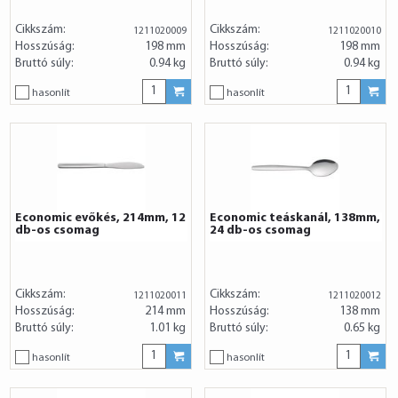
Cikkszám:
Cikkszám:
1211020009
1211020010
Hosszúság:
198 mm
Hosszúság:
198 mm
Bruttó súly:
0.94 kg
Bruttó súly:
0.94 kg
hasonlít
hasonlít
Economic evőkés, 214mm, 12
Economic teáskanál, 138mm,
db-os csomag
24 db-os csomag
Cikkszám:
Cikkszám:
1211020011
1211020012
Hosszúság:
214 mm
Hosszúság:
138 mm
Bruttó súly:
1.01 kg
Bruttó súly:
0.65 kg
hasonlít
hasonlít