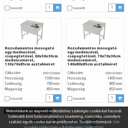
hasonlít
hasonlít
Rozsdamentes mosogató
Rozsdamentes mosogató
egy medencével,
egy medencével,
csepegtetővel, 60x50x30cm
csepegtetővel, 70x70x30cm
medenceméret,
medenceméret,
130x70x85cm asztalméret
140x80x85cm asztalméret
Cikkszám:
Cikkszám:
0901010060
0901010061
Hosszúság:
1300 mm
Hosszúság:
1400 mm
Szélesség:
700 mm
Szélesség:
800 mm
Magasság:
850 mm
Magasság:
850 mm
hasonlít
hasonlít
Termékek összehasonlítása
Weboldalunk az alapvető működéshez szükséges cookie-kat használ.
Szélesebb körű funkcionalitáshoz (marketing, statisztika, személyre
SZEKSZÁRD
+36 74 510 054
szabás) egyéb cookie-kat engedélyezhet. További információ:
Süti
(cookie) tájékoztató
–
Adatkezelési tájékoztató