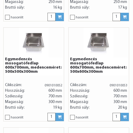
Magasság:
250 mm
Magasság:
250 mm
Bruttó súly:
16 kg
Bruttó súly:
17 kg
hasonlít
hasonlít
Egymedencés
Egymedencés
mosogatófedlap
mosogatófedlap
600x700mm, medenceméret:
600x700mm, medenceméret:
500x500x300mm
500x600x300mm
Cikkszám:
Cikkszám:
0901010052
0901010053
Hosszúság:
600 mm
Hosszúság:
600 mm
Szélesség:
700 mm
Szélesség:
700 mm
Magasság:
300 mm
Magasság:
300 mm
Bruttó súly:
19 kg
Bruttó súly:
20 kg
hasonlít
hasonlít