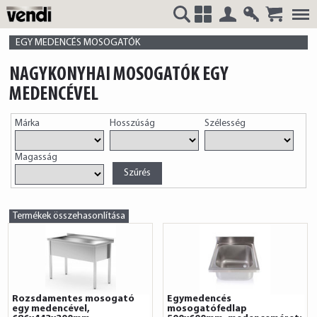
Belépés
Regisztrá
VENDI
+
EGY MEDENCÉS MOSOGATÓK
NAGYKONYHAI MOSOGATÓK EGY
MEDENCÉVEL
HUNGÁRIA
Márka
Hosszúság
Szélesség
Magasság
Kft.
Termékek összehasonlítása
Rozsdamentes mosogató
Egymedencés
egy medencével,
mosogatófedlap