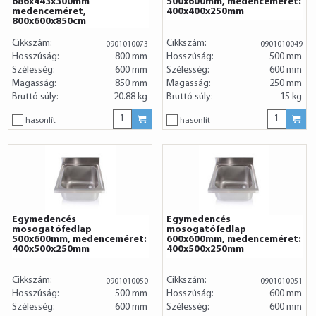
686x443x300mm
500x600mm, medenceméret:
medenceméret,
400x400x250mm
800x600x850cm
Cikkszám:
Cikkszám:
0901010073
0901010049
Hosszúság:
800 mm
Hosszúság:
500 mm
Szélesség:
600 mm
Szélesség:
600 mm
Magasság:
850 mm
Magasság:
250 mm
Bruttó súly:
20.88 kg
Bruttó súly:
15 kg
hasonlít
hasonlít
Egymedencés
Egymedencés
mosogatófedlap
mosogatófedlap
500x600mm, medenceméret:
600x600mm, medenceméret:
400x500x250mm
400x500x250mm
Cikkszám:
Cikkszám:
0901010050
0901010051
Hosszúság:
500 mm
Hosszúság:
600 mm
Szélesség:
600 mm
Szélesség:
600 mm