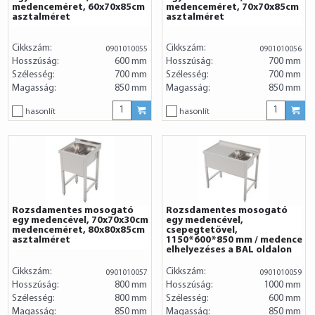
medenceméret, 60x70x85cm
medenceméret, 70x70x85cm
asztalméret
asztalméret
Cikkszám:
Cikkszám:
0901010055
0901010056
Hosszúság:
600 mm
Hosszúság:
700 mm
Szélesség:
700 mm
Szélesség:
700 mm
Magasság:
850 mm
Magasság:
850 mm
hasonlít
hasonlít
Rozsdamentes mosogató
Rozsdamentes mosogató
egy medencével, 70x70x30cm
egy medencével,
medenceméret, 80x80x85cm
csepegtetővel,
asztalméret
1150*600*850 mm / medence
elhelyezéses a BAL oldalon
Cikkszám:
Cikkszám:
0901010057
0901010059
Hosszúság:
800 mm
Hosszúság:
1000 mm
Szélesség:
800 mm
Szélesség:
600 mm
Magasság:
850 mm
Magasság:
850 mm