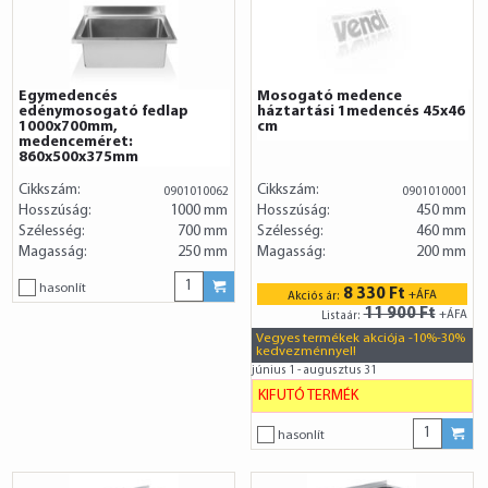
Egymedencés
Mosogató medence
edénymosogató fedlap
háztartási 1medencés 45x46
1000x700mm,
cm
medenceméret:
860x500x375mm
Cikkszám:
Cikkszám:
0901010062
0901010001
Hosszúság:
1000 mm
Hosszúság:
450 mm
Szélesség:
700 mm
Szélesség:
460 mm
Magasság:
250 mm
Magasság:
200 mm
hasonlít
8 330 Ft
+ÁFA
Akciós ár:
11 900 Ft
+ÁFA
Listaár:
Vegyes termékek akciója -10%-30%
kedvezménnyel!
június 1 - augusztus 31
KIFUTÓ TERMÉK
hasonlít