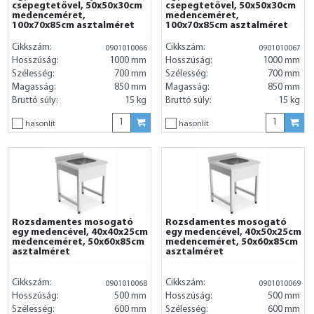
csepegtetővel, 50x50x30cm
csepegtetővel, 50x50x30cm
medenceméret,
medenceméret,
100x70x85cm asztalméret
100x70x85cm asztalméret
Cikkszám:
Cikkszám:
0901010066
0901010067
Hosszúság:
1000 mm
Hosszúság:
1000 mm
Szélesség:
700 mm
Szélesség:
700 mm
Magasság:
850 mm
Magasság:
850 mm
Bruttó súly:
15 kg
Bruttó súly:
15 kg
hasonlít
hasonlít
Rozsdamentes mosogató
Rozsdamentes mosogató
egy medencével, 40x40x25cm
egy medencével, 40x50x25cm
medenceméret, 50x60x85cm
medenceméret, 50x60x85cm
asztalméret
asztalméret
Cikkszám:
Cikkszám:
0901010068
0901010069
Hosszúság:
500 mm
Hosszúság:
500 mm
Szélesség:
600 mm
Szélesség:
600 mm