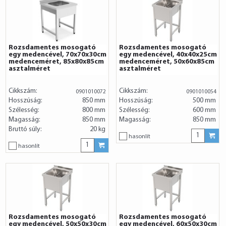
Rozsdamentes mosogató
Rozsdamentes mosogató
egy medencével, 70x70x30cm
egy medencével, 40x40x25cm
medenceméret, 85x80x85cm
medenceméret, 50x60x85cm
asztalméret
asztalméret
Cikkszám:
Cikkszám:
0901010072
0901010054
Hosszúság:
850 mm
Hosszúság:
500 mm
Szélesség:
800 mm
Szélesség:
600 mm
Magasság:
850 mm
Magasság:
850 mm
Bruttó súly:
20 kg
hasonlít
hasonlít
Rozsdamentes mosogató
Rozsdamentes mosogató
egy medencével, 50x50x30cm
egy medencével, 60x50x30cm