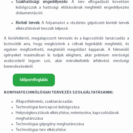
Szakhatósági engedélyezés:
A terv elfogadását követően
kidolgozzuk a hatósági előírásoknak megfelelő engedélyezési
dokumentációt.
Kiviteli tervek:
A folyamatot a részletes gépészeti kiviteli tervek
elkészítésével tesszük teljessé.
A körültekintő, megalapozott tervezés és a kapcsolódó tanácsadás a
biztosíték arra, hogy megbízóink a célnak leginkább megfelelő, és
egyben megfizethető, megtérülő megoldást kapjanak. A felmerülő
igényeket maximálisan ki tudjuk elégíteni, akár prémium minőségű
eszközökről legyen szó, akár mérsékeltebb árfekvésű minőségi
berendezésekről.
Időpontfoglalás
KONYHATECHNÓLÓGIAI TERVEZÉS SZOLGÁLTATÁSAINK:
Állapotfelmérés, szaktanácsadás
Technológiai koncepció kidolgozása
Helyiségkiosztások elkészítése, méretezése,
kapcsolódások
meghatározása
Technológiai gépigény meghatározása
Technológiai terv elkészítése