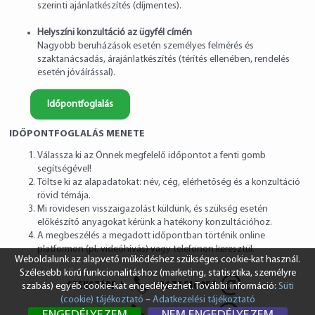
szerinti ajánlatkészítés (díjmentes).
Helyszíni konzultáció az ügyfél címén
Nagyobb beruházások esetén személyes felmérés és
szaktanácsadás, árajánlatkészítés (térítés ellenében, rendelés
esetén jóváírással).
Időpontfoglalás
IDŐPONTFOGLALÁS MENETE
Válassza ki az Önnek megfelelő időpontot a fenti gomb
segítségével!
Töltse ki az alapadatokat: név, cég, elérhetőség és a konzultáció
rövid témája.
Mi rövidesen visszaigazolást küldünk, és szükség esetén
előkészítő anyagokat kérünk a hatékony konzultációhoz.
A megbeszélés a megadott időpontban történik online
platformon (pl. videóhívás) vagy telefonon keresztül.
Weboldalunk az alapvető működéshez szükséges cookie-kat használ.
Szélesebb körű funkcionalitáshoz (marketing, statisztika, személyre
SZEKSZÁRD
+36 74 510 054
szabás) egyéb cookie-kat engedélyezhet. További információ:
Süti
(cookie) tájékoztató
–
Adatkezelési tájékoztató
BUDAPEST
+36 1 431 8687