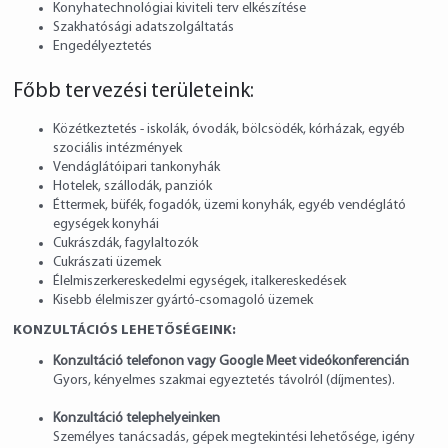
Konyhatechnológiai kiviteli terv elkészítése
Szakhatósági adatszolgáltatás
Engedélyeztetés
Főbb tervezési területeink:
Közétkeztetés - iskolák, óvodák, bölcsödék, kórházak, egyéb
szociális intézmények
Vendáglátóipari tankonyhák
Hotelek, szállodák, panziók
Éttermek, büfék, fogadók, üzemi konyhák, egyéb vendéglátó
egységek konyhái
Cukrászdák, fagylaltozók
Cukrászati üzemek
Élelmiszerkereskedelmi egységek, italkereskedések
Kisebb élelmiszer gyártó-csomagoló üzemek
KONZULTÁCIÓS LEHETŐSÉGEINK:
Konzultáció telefonon vagy Google Meet videókonferencián
Gyors, kényelmes szakmai egyeztetés távolról (díjmentes).
Konzultáció telephelyeinken
Személyes tanácsadás, gépek megtekintési lehetősége, igény