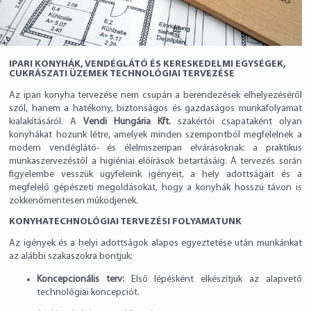
IPARI KONYHÁK, VENDÉGLÁTÓ ÉS KERESKEDELMI EGYSÉGEK,
CUKRÁSZATI ÜZEMEK TECHNOLÓGIAI TERVEZÉSE
Az ipari konyha tervezése nem csupán a berendezések elhelyezéséről
szól, hanem a hatékony, biztonságos és gazdaságos munkafolyamat
kialakításáról. A
Vendi Hungária Kft.
szakértői csapataként olyan
konyhákat hozunk létre, amelyek minden szempontból megfelelnek a
modern vendéglátó- és élelmiszeripari elvárásoknak: a praktikus
munkaszervezéstől a higiéniai előírások betartásáig. A tervezés során
figyelembe vesszük ügyfeleink igényeit, a hely adottságait és a
megfelelő gépészeti megoldásokat, hogy a konyhák hosszú távon is
zökkenőmentesen működjenek.
KONYHATECHNOLÓGIAI TERVEZÉSI FOLYAMATUNK
Az igények és a helyi adottságok alapos egyeztetése után munkánkat
az alábbi szakaszokra bontjuk:
Koncepcionális terv:
Első lépésként elkészítjük az alapvető
technológiai koncepciót.