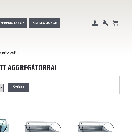
GÉPBEMUTATÓK
KATALÓGUSOK
Belépés
Regisztráció
+
Hajlított üveges csemegehűtő pultok telepített aggregátorral
ETT AGGREGÁTORRAL