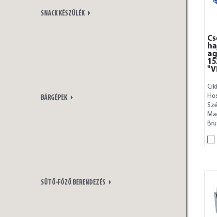
SNACK KÉSZÜLÉK
Cs
ha
ag
1
"V
Cik
Ho
BÁRGÉPEK
Szé
Ma
Bru
SÜTŐ-FŐZŐ BERENDEZÉS