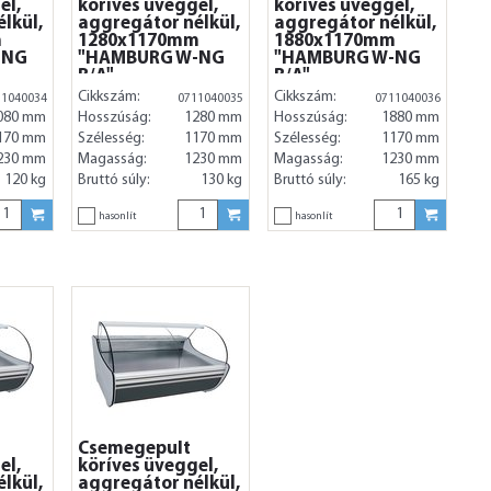
el,
köríves üveggel,
köríves üveggel,
lkül,
aggregátor nélkül,
aggregátor nélkül,
m
1280x1170mm
1880x1170mm
-NG
"HAMBURG W-NG
"HAMBURG W-NG
B/A"
B/A"
Cikkszám:
Cikkszám:
11040034
0711040035
0711040036
080 mm
Hosszúság:
1280 mm
Hosszúság:
1880 mm
170 mm
Szélesség:
1170 mm
Szélesség:
1170 mm
230 mm
Magasság:
1230 mm
Magasság:
1230 mm
120 kg
Bruttó súly:
130 kg
Bruttó súly:
165 kg
hasonlít
hasonlít
Csemegepult
el,
köríves üveggel,
lkül,
aggregátor nélkül,