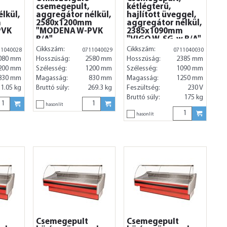
csemegepult,
kétlégterű,
lkül,
aggregátor nélkül,
hajlított üveggel,
m
2580x1200mm
aggregátor nélkül,
PVK
"MODENA W-PVK
2385x1090mm
B/A"
"VIGO W-SG-w B/A"
Cikkszám:
Cikkszám:
11040028
0711040029
0711040030
080 mm
Hosszúság:
2580 mm
Hosszúság:
2385 mm
200 mm
Szélesség:
1200 mm
Szélesség:
1090 mm
830 mm
Magasság:
830 mm
Magasság:
1250 mm
1.05 kg
Bruttó súly:
269.3 kg
Feszültség:
230 V
Bruttó súly:
175 kg
hasonlít
hasonlít
Csemegepult
Csemegepult