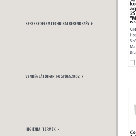
kö
ag
2
"
B/
KERESKEDELEMTECHNIKAI BERENDEZÉS
Cik
Ho
Szé
Ma
Bru
VENDÉGLÁTÓIPARI FOGYÓESZKÖZ
HIGIÉNIAI TERMÉK
Cs