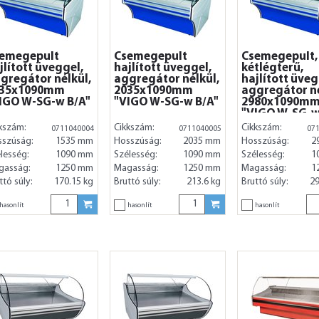
emegepult
Csemegepult
Csemegepult,
jlított üveggel,
hajlított üveggel,
kétlégterű,
gregátor nélkül,
aggregátor nélkül,
hajlított üveg
535x1090mm
2035x1090mm
aggregátor né
IGO W-SG-w B/A"
"VIGO W-SG-w B/A"
2980x1090m
"VIGO W-SG-w
kszám:
Cikkszám:
Cikkszám:
0711040004
0711040005
07
sszúság:
1535 mm
Hosszúság:
2035 mm
Hosszúság:
2
lesség:
1090 mm
Szélesség:
1090 mm
Szélesség:
1
gasság:
1250 mm
Magasság:
1250 mm
Magasság:
1
ttó súly:
170.15 kg
Bruttó súly:
213.6 kg
Bruttó súly:
29
hasonlít
hasonlít
hasonlít