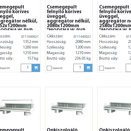
emegepult
Csemegepult
Csemegepult
lnyíló köríves
felnyíló köríves
felnyíló körív
eggel,
üveggel,
üveggel,
gregátor nélkül,
aggregátor nélkül,
aggregátor né
352x1200mm
2080x1200mm
2580x1200m
MODENA W-PVP
"MODENA W-PVP
"MODENA W-
A"
B/A"
B/A"
kszám:
Cikkszám:
Cikkszám:
0711040021
0711040022
07
sszúság:
1352 mm
Hosszúság:
2080 mm
Hosszúság:
2
lesség:
1200 mm
Szélesség:
1200 mm
Szélesség:
1
gasság:
1210 mm
Magasság:
1210 mm
Magasság:
1
ttó súly:
157 kg
Bruttó súly:
236.05 kg
Bruttó súly:
2
hasonlít
hasonlít
hasonlít
emegepult
Önkiszolgáló
Önkiszolgáló