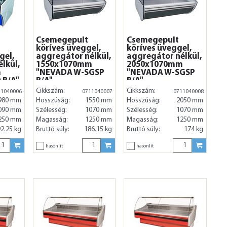
Csemegepult
Csemegepult
köríves üveggel,
köríves üveggel,
gel,
aggregátor nélkül,
aggregátor nélkül,
lkül,
1550x1070mm
2050x1070mm
m
"NEVADA W-SGSP
"NEVADA W-SGSP
 B/A"
B/A"
B/A"
Cikkszám:
Cikkszám:
11040006
0711040007
0711040008
980 mm
Hosszúság:
1550 mm
Hosszúság:
2050 mm
090 mm
Szélesség:
1070 mm
Szélesség:
1070 mm
250 mm
Magasság:
1250 mm
Magasság:
1250 mm
2.25 kg
Bruttó súly:
186.15 kg
Bruttó súly:
174 kg
hasonlít
hasonlít