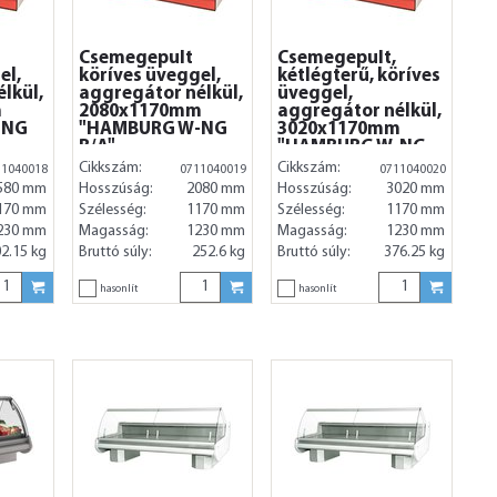
Csemegepult
Csemegepult,
el,
köríves üveggel,
kétlégterű, köríves
lkül,
aggregátor nélkül,
üveggel,
m
2080x1170mm
aggregátor nélkül,
-NG
"HAMBURG W-NG
3020x1170mm
B/A"
"HAMBURG W-NG
B/A"
Cikkszám:
Cikkszám:
11040018
0711040019
0711040020
580 mm
Hosszúság:
2080 mm
Hosszúság:
3020 mm
170 mm
Szélesség:
1170 mm
Szélesség:
1170 mm
230 mm
Magasság:
1230 mm
Magasság:
1230 mm
2.15 kg
Bruttó súly:
252.6 kg
Bruttó súly:
376.25 kg
hasonlít
hasonlít