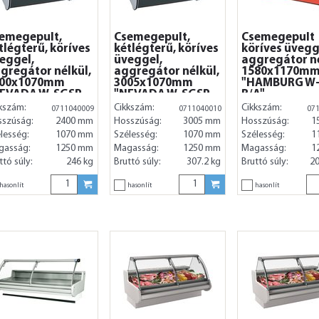
emegepult,
Csemegepult,
Csemegepult
tlégterű, köríves
kétlégterű, köríves
köríves üvegg
eggel,
üveggel,
aggregátor né
gregátor nélkül,
aggregátor nélkül,
1580x1170m
400x1070mm
3005x1070mm
"HAMBURG W
EVADA W-SGSP
"NEVADA W-SGSP
B/A"
A"
B/A"
kszám:
Cikkszám:
Cikkszám:
0711040009
0711040010
07
sszúság:
2400 mm
Hosszúság:
3005 mm
Hosszúság:
1
lesség:
1070 mm
Szélesség:
1070 mm
Szélesség:
1
gasság:
1250 mm
Magasság:
1250 mm
Magasság:
1
ttó súly:
246 kg
Bruttó súly:
307.2 kg
Bruttó súly:
20
hasonlít
hasonlít
hasonlít