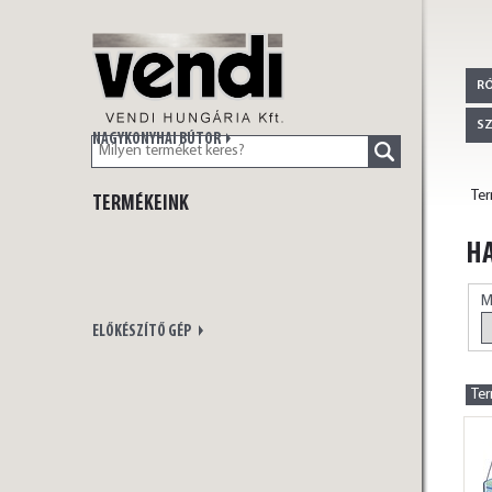
VENDI
R
S
NAGYKONYHAI BÚTOR
Te
TERMÉKEINK
HUNGÁRIA Kft.
HA
M
ELŐKÉSZÍTŐ GÉP
Te