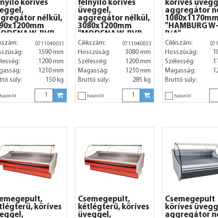
lnyíló köríves
felnyíló köríves
köríves üvegg
eggel,
üveggel,
aggregátor né
gregátor nélkül,
aggregátor nélkül,
1080x1170m
590x1200mm
3080x1200mm
"HAMBURG W
MODENA W-PVP
"MODENA W-PVP
B/A"
A"
B/A"
kszám:
Cikkszám:
Cikkszám:
0711040031
0711040033
07
sszúság:
1590 mm
Hosszúság:
3080 mm
Hosszúság:
1
lesség:
1200 mm
Szélesség:
1200 mm
Szélesség:
1
gasság:
1210 mm
Magasság:
1210 mm
Magasság:
1
ttó súly:
150 kg
Bruttó súly:
285 kg
Bruttó súly:
hasonlít
hasonlít
hasonlít
emegepult,
Csemegepult,
Csemegepult
tlégterű, köríves
kétlégterű, köríves
köríves üvegg
eggel,
üveggel,
aggregátor né