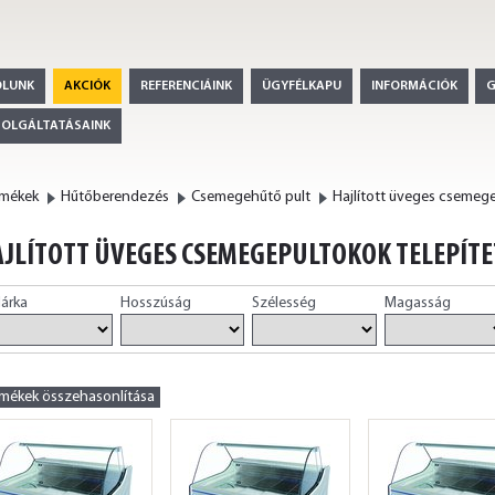
ÓLUNK
AKCIÓK
REFERENCIÁINK
ÜGYFÉLKAPU
INFORMÁCIÓK
ZOLGÁLTATÁSAINK
rmékek
Hűtőberendezés
Csemegehűtő pult
JLÍTOTT ÜVEGES CSEMEGEPULTOKOK TELEPÍT
árka
Hosszúság
Szélesség
Magasság
rmékek összehasonlítása