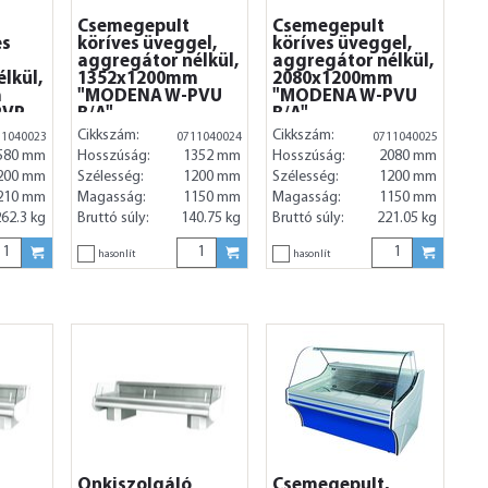
Csemegepult
Csemegepult
es
köríves üveggel,
köríves üveggel,
aggregátor nélkül,
aggregátor nélkül,
lkül,
1352x1200mm
2080x1200mm
m
"MODENA W-PVU
"MODENA W-PVU
PVP
B/A"
B/A"
Cikkszám:
Cikkszám:
11040023
0711040024
0711040025
580 mm
Hosszúság:
1352 mm
Hosszúság:
2080 mm
200 mm
Szélesség:
1200 mm
Szélesség:
1200 mm
210 mm
Magasság:
1150 mm
Magasság:
1150 mm
62.3 kg
Bruttó súly:
140.75 kg
Bruttó súly:
221.05 kg
hasonlít
hasonlít
Önkiszolgáló
Csemegepult,