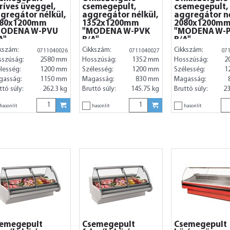
ríves üveggel,
csemegepult,
csemegepult,
gregátor nélkül,
aggregátor nélkül,
aggregátor né
580x1200mm
1352x1200mm
2080x1200m
MODENA W-PVU
"MODENA W-PVK
"MODENA W-
A"
B/A"
B/A"
kszám:
Cikkszám:
Cikkszám:
0711040026
0711040027
07
sszúság:
2580 mm
Hosszúság:
1352 mm
Hosszúság:
2
lesség:
1200 mm
Szélesség:
1200 mm
Szélesség:
1
gasság:
1150 mm
Magasság:
830 mm
Magasság:
ttó súly:
262.3 kg
Bruttó súly:
145.75 kg
Bruttó súly:
23
hasonlít
hasonlít
hasonlít
emegepult
Csemegepult
Csemegepult