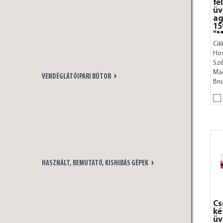
fe
üv
ag
1
"
B/
Cik
Ho
Szé
Ma
VENDÉGLÁTÓIPARI BÚTOR
Bru
HASZNÁLT, BEMUTATÓ, KISHIBÁS GÉPEK
Cs
ké
üv