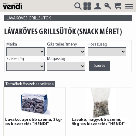
Belépés
Regisztrá
VENDI
+
LÁVAKÖVES GRILLSÜTŐK
LÁVAKÖVES GRILLSÜTŐK (SNACK MÉRET)
Márka
Gáz teljesítmény
Hosszúság
HUNGÁRIA
Szélesség
Magasság
Kft.
Termékek összehasonlítása
Lávakő, apróbb szemű, 3kg-
Lávakő, nagyobb szemű,
os kiszerelés "HENDI"
9kg-os kiszerelés "HENDI"