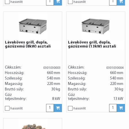
hasonlít
hasonlít
Lávaköves grill, dupla,
Lávaköves grill, dupla,
gázüzemű (8kW) asztali
gázüzemű (13kW) asztali
Cikkszám:
Cikkszám:
0301030003
0301030004
Hosszúság:
660 mm
Hosszúság:
660 mm
Szélesség:
540 mm
Szélesség:
540 mm
Magasság:
220 mm
Magasság:
220 mm
Bruttó súly:
30 kg
Bruttó súly:
30 kg
Gáz
Gáz
teljesítmény:
8 kW
teljesítmény:
13 kW
hasonlít
hasonlít