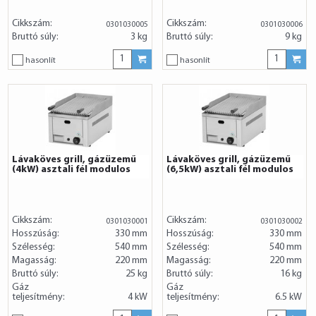
Cikkszám:
Cikkszám:
0301030005
0301030006
Bruttó súly:
3 kg
Bruttó súly:
9 kg
hasonlít
hasonlít
Lávaköves grill, gázüzemű
Lávaköves grill, gázüzemű
(4kW) asztali fél modulos
(6,5kW) asztali fél modulos
Cikkszám:
Cikkszám:
0301030001
0301030002
Hosszúság:
330 mm
Hosszúság:
330 mm
Szélesség:
540 mm
Szélesség:
540 mm
Magasság:
220 mm
Magasság:
220 mm
Bruttó súly:
25 kg
Bruttó súly:
16 kg
Gáz
Gáz
teljesítmény:
4 kW
teljesítmény:
6.5 kW