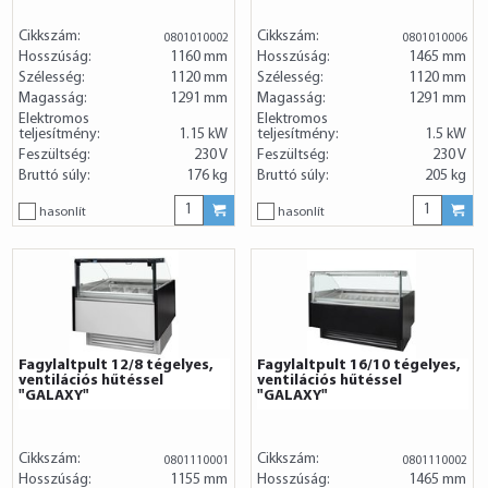
Cikkszám:
Cikkszám:
0801010002
0801010006
Hosszúság:
1160 mm
Hosszúság:
1465 mm
Szélesség:
1120 mm
Szélesség:
1120 mm
Magasság:
1291 mm
Magasság:
1291 mm
Elektromos
Elektromos
teljesítmény:
1.15 kW
teljesítmény:
1.5 kW
Feszültség:
230 V
Feszültség:
230 V
Bruttó súly:
176 kg
Bruttó súly:
205 kg
hasonlít
hasonlít
Fagylaltpult 12/8 tégelyes,
Fagylaltpult 16/10 tégelyes,
ventilációs hűtéssel
ventilációs hűtéssel
"GALAXY"
"GALAXY"
Cikkszám:
Cikkszám:
0801110001
0801110002
Hosszúság:
1155 mm
Hosszúság:
1465 mm