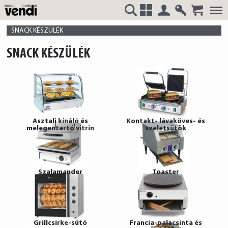
Belépés
Regisztrá
VENDI
+
SNACK KÉSZÜLÉK
SNACK KÉSZÜLÉK
HUNGÁRIA
Asztali kínáló és
Kontakt- lávaköves- és
melegentartó vitrin
szeletsütők
Kft.
Szalamander
Toaster
Grillcsirke-sütő
Francia-palacsinta és