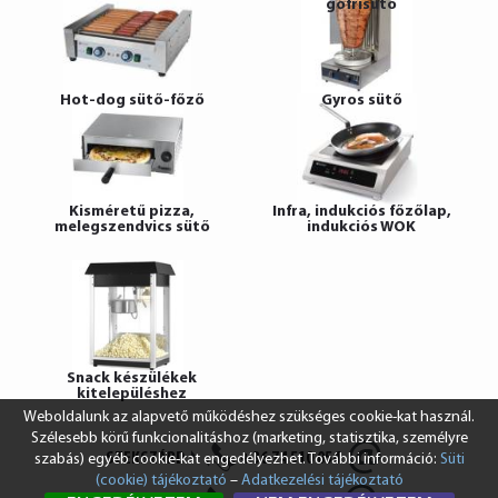
gofrisütő
Hot-dog sütő-főző
Gyros sütő
Kisméretű pizza,
Infra, indukciós főzőlap,
melegszendvics sütő
indukciós WOK
Snack készülékek
kitelepüléshez
Weboldalunk az alapvető működéshez szükséges cookie-kat használ.
Szélesebb körű funkcionalitáshoz (marketing, statisztika, személyre
SZEKSZÁRD
+36 74 510 054
szabás) egyéb cookie-kat engedélyezhet. További információ:
Süti
(cookie) tájékoztató
–
Adatkezelési tájékoztató