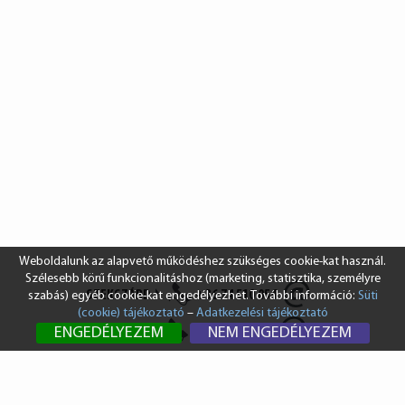
Weboldalunk az alapvető működéshez szükséges cookie-kat használ.
Szélesebb körű funkcionalitáshoz (marketing, statisztika, személyre
SZEKSZÁRD
+36 74 510 054
szabás) egyéb cookie-kat engedélyezhet. További információ:
Süti
(cookie) tájékoztató
–
Adatkezelési tájékoztató
BUDAPEST
+36 1 431 8687
ENGEDÉLYEZEM
NEM ENGEDÉLYEZEM
info@vendi.hu
bp@vendi.hu