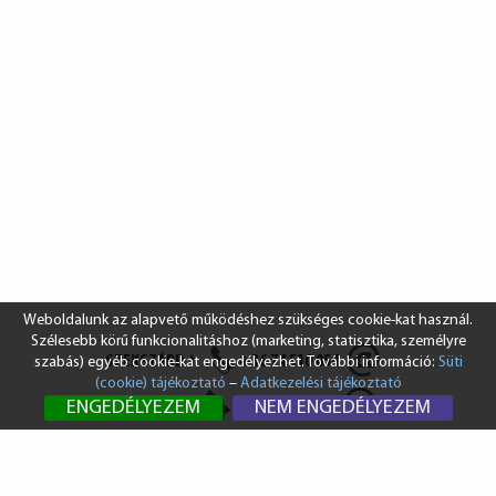
Weboldalunk az alapvető működéshez szükséges cookie-kat használ.
Szélesebb körű funkcionalitáshoz (marketing, statisztika, személyre
SZEKSZÁRD
+36 74 510 054
szabás) egyéb cookie-kat engedélyezhet. További információ:
Süti
(cookie) tájékoztató
–
Adatkezelési tájékoztató
BUDAPEST
+36 1 431 8687
ENGEDÉLYEZEM
NEM ENGEDÉLYEZEM
info@vendi.hu
bp@vendi.hu